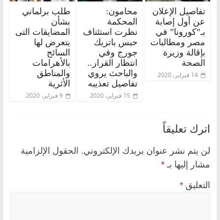
تفاصيل الإعلان
محامون:
طلب برلماني
عن أول إصابة
المحكمة
بشأن
بـ”كورونا” في
نظرت استئناف
المضايقات التى
مصر ومطالبات
حبس باتريك
يتعرض لها
بإقالة وزيرة
جورج وفي
السائح
الصحة
انتظار القرار..
بالأهرامات
والباحث يروي
والمناطق
14 فبراير، 2020
تفاصيل تعذيبه
الأثرية
15 فبراير، 2020
9 فبراير، 2020
اترك تعليقاً
لن يتم نشر عنوان بريدك الإلكتروني.
الحقول الإلزامية
مشار إليها بـ
*
التعليق
*