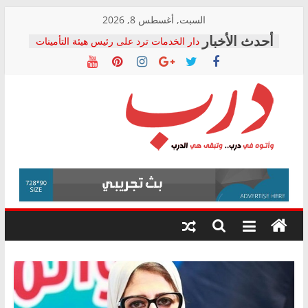
Skip
السبت, أغسطس 8, 2026
to
دار الخدمات ترد على رئيس هيئة التأمينات
content
بعد مؤتمره الصحفي: إنكار الأزمة لا ينهي
معاناة أصحاب المعاشات.. ونطالب بكشف
الشركة المنفذة
فرحات سليمان يكتب: القطاع الصحي إلى
أين؟
حزب التحالف الشعبي يطلق لجنة “الحق
درب
في الصحة” بالإسكندرية لرصد الانتهاكات
ودعم المرضى
صور .. اعتماد الرسومات النهائية للقرار
وأتوه
الوزاري لمدينة الصحفيين.. وانتهاء أعمال
في
إنشاء المبنى الإداري
درب..
المجلس القومي لحقوق الإنسان يعلن
وتبقى
متابعة قضية الدكتور محمد زهران.. ويؤكد:
هي
قرينة البراءة وضمانات المحاكمة العادلة
حق أصيل
الدرب