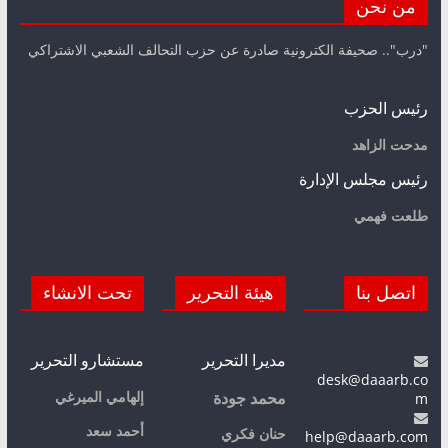
من نحن
"درب".. صحيفة الكترونية صادرة عن حزب التحالف الشعبي الاشتراكي
رئيس الحزب
مدحت الزاهد
رئيس مجلس الإدارة
طلعت فهمي
اتصل بنا
هيئة التحرير
تحت الانشاء
مديرا التحرير
مستشارو التحرير
desk@daaarb.co
m
إلهامي الميرغي
محمد جودة
أحمد سعد
حنان فكري
help@daaarb.com