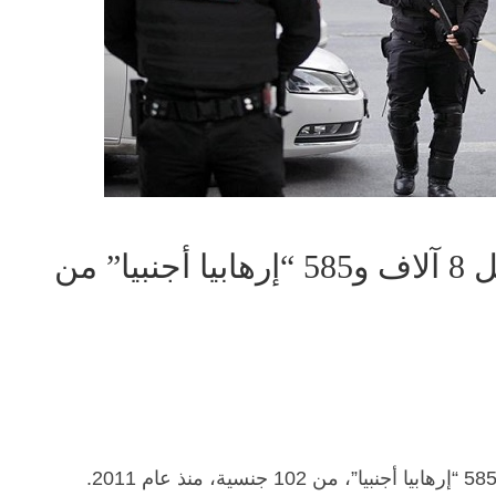
وزارة الداخلية التركية: ترحيل 8 آلاف و585 “إرهابيا أجنبيا” من