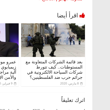
بعد قائمة الشركات المتعاونة مع
عمرو موس
المستوطنات.. كيف تتورط
زيمبابوي
شركات السياحة الالكترونية في
آلية مراج
جرائم حرب ضد الفلسطينين؟
والأمن ال
8 مارس، 2020
9 فبراير، 2020
اترك تعليقاً