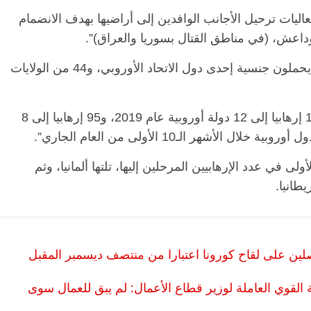
اليات ترحيل الأجانب الوافدين إلى أراضيها بهدف الانضمام
وداعش، (في مناطق القتال بسوريا والعراق)”.
الرئيسية
مصر
ناس وناس
الرئيسية
مصر
نا
ولفت البيان إلى أن 1075 من هؤلاء الإرهابيين يحملون جنسية إحدى دول الاتحاد الأوروبي، و44 من الولايات
مقعد شاغر على مائدة الإفطار.. يحيى
مقعد شاغر على الإف
حسين عبدالهادي فارس مقاومة
رمضان.. د. عبدالخا
الخصخصة الذي دافع عن المال العام
اقتصادي في انتظار
وأوضح البيان: “أن السلطات التركية رحلّت 126 إرهابيا إلى 12 دولة أوروبية عام 2019، و95 إرهابيا إلى 8
(بروفايل)
الحبايب
21 فبراير، 2026
22 فبراير، 2026
لى في عدد الإرهابيين المرحلين إليها، تلتها ألمانيا، وثم
يطانيا.
صلين على لقاح كورونا اعتبارا من منتصف ديسمبر المقبل
القوي العاملة لوزير قطاع الأعمال: لم يبق للعمال سوى