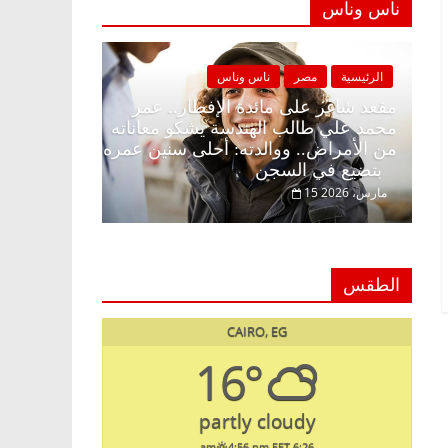
ناس وناس
س وناس
الرئيسية
مصر
ناس وناس
طار وبلكونة بلا زينة
مقعد شاغر على مائدة الإفطار.. عمر
لق فاروق خبير
محمد علي طالب الهندسة يشكو معانات
 حلم الحرية ولمة
من الأمراض.. ووالدته: أحلى سنين عم
بتضيع في السجن
15 مارس، 2026
الطقس
CAIRO, EG
16°
partly cloudy
4:56 pm EET
6:26 am