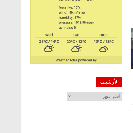
feels like: 15
°c
wind: 18
km/h
nw
humidity: 57
%
pressure: 1018.96
mbar
uv index: 0
wed
tue
mon
21
°C
/ 14
°C
20
°C
/ 12
°C
19
°C
/ 13
°C
Weather Atlas
powered by
الأرشيف
الأرشيف