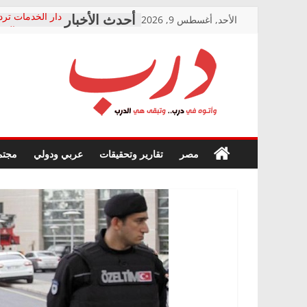
Skip
الأحد, أغسطس 9, 2026
دار الخدمات ترد
to
بعد مؤتمره الصحف
معاناة أصحاب ا
content
الشركة المنفذة
فرحات سليمان ي
درب
أين؟
حزب التحالف ال
في الصحة” بالإس
وأتوه
ودعم المرضى
صور .. اعتماد ال
في
مصر
تقارير وتحقيقات
عربي ودولي
مجتم
الوزاري لمدينة ا
درب..
إنشاء المبنى الإ
وتبقى
المجلس القومي 
هي
متابعة قضية الد
الدرب
قرينة البراءة وض
حق أصيل