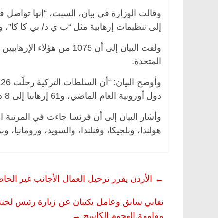
وقالت الوزارة في بيان، السبت، “إنها تواصل فع
إلى تنظيمات إرهابية مثل “ب ي د/ بي كا كا”، 
س
الرئيسية
مصر
ناس وناس
المتحدة.
ير اقتصادي
في ذكرى رحيله.. د. نور فرحات فقيه
داً على أبواب
قانوني دافع عن قضايا الوطن وانحاز
للحرية (بروفايل)
26 يناير، 2026
دول أوروبية العام الماضي، و61 إرهابيا إلى 8 دول أوروبية خلال الأشهر الـ10 الأولى من العام الجاري”.
وأشار البيان إلى أن فرنسا جاءت في المرتبة الأو
هولندا، وبلجيكا، وفنلندا، والسويد، ورومانيا، وبر
←
الأردن يقرر ترحيل العمال الأجانب غير الحا
نقابي سابق وعامل يكتبان عن زيارة رئيس لجنة 
مقاومة الهجوم الكاسح
→