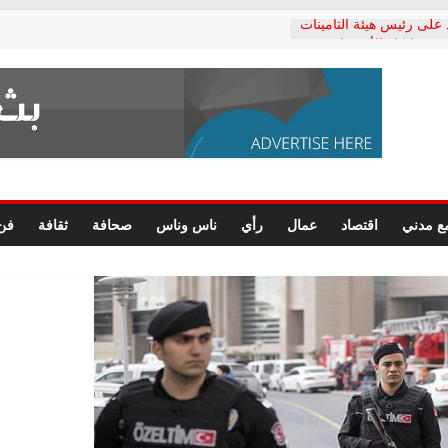
 على رئيس هيئة التأمينات
ي: إنكار الأزمة لا ينهي
لمعاشات.. ونطالب بكشف
كتب: القطاع الصحي إلى
شعبي يطلق لجنة “الحق
كندرية لرصد الانتهاكات
رسومات النهائية للقرار
ع مدني
اقتصاد
عمال
رأي
ناس وناس
صحافة
ثقافة
فن
لصحفيين.. وانتهاء أعمال
داري
لحقوق الإنسان يعلن
كتور محمد زهران.. ويؤكد:
مانات المحاكمة العادلة