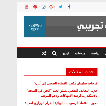
رياضة
منوعات
فيديو
أحدث المقالات
فرحات سليمان يكتب: القطاع الصحي إلى أين؟
حزب التحالف الشعبي يطلق لجنة “الحق في الصحة”
بالإسكندرية لرصد الانتهاكات ودعم المرضى
صور .. اعتماد الرسومات النهائية للقرار الوزاري لمدينة