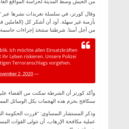
من الجيش وسط المدينة لحراسة المواقع الع
وقال كورتز، في سلسلة تغريدات نشرها عبر “توي
بأزمنة غير سهلة. أود أن أشكر كل (العاملين 
الرئيسية
مصر
ناس وناس
الرئيسية
مصر
من أجل أمننا. شرطتنا ستتخذ إجراءات حاسمة ض
د. عبدالخالق فاروق.. خبير اقتصادي
في ذكرى رحيله.. 
يحتفل بذكرى ميلاده وحيداً على أبواب
قانوني دافع عن ق
السبعين (بروفايل)
للحرية (بروفايل)
ik. Ich möchte allen Einsatzkräften
26 يناير، 2026
26 يناير، 2026
ihr Leben riskieren. Unsere Polizei
rtigen Terroranschlags vorgehen.
ovember 2, 2020
— Sebastian Kurz (@sebastiankurz)
وأكد كورتز أن الشرطة تمكنت من القضاء على أ
سنكافح بحزم هذه الهجمات بكل الوسائل الممك
وذكر المستشار النمساوي: “قررت الحكومة ال
عملية مكافحة الإرهاب، أن تتولى القوات الم