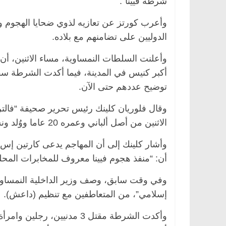
شرطة فيينا”.
وأعرب كورتز عن تعازيه لذوي ضحايا الهجوم وا
الدوليين على تضامنهم مع بلاده.
أكبر كنيس في المدينة، فيما أكدت الشرطة سق
توضيح عددهم حتى الآن.
وقال فلوريان كلينك رئيس تحرير صحيفة “فالتر”
الاثنين من أصل ألباني وعمره 20 عاما ووُلد ونشأ في فيينا.
وأشار كلينك إلى أن المهاجم يدعى كارتين إس 
أن: “منفذ هجوم فيينا معروف للمخابرات المحلية لأنه واحد من 90 إسلاميا نمس
وفي وقت سابق، وصف وزير الداخلية النمساوي، 
إسلامي”، من المتعاطفين مع تنظيم (داعش).
وأكدت الشرطة مقتل 3 مدنيين،