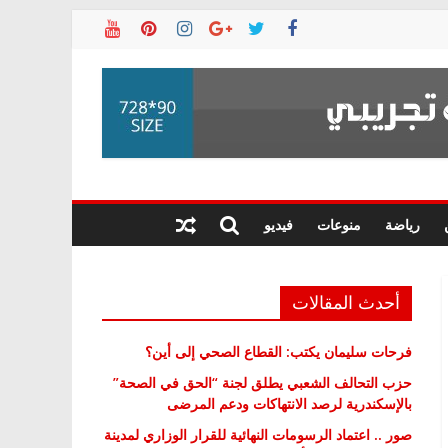
رياضة
منوعات
فيديو
أحدث المقالات
فرحات سليمان يكتب: القطاع الصحي إلى أين؟
حزب التحالف الشعبي يطلق لجنة “الحق في الصحة”
بالإسكندرية لرصد الانتهاكات ودعم المرضى
صور .. اعتماد الرسومات النهائية للقرار الوزاري لمدينة