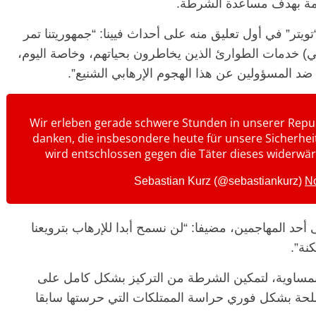
امة بهدف مساعدة الشرطة.
تر” في أول تعليق منه على أحداث فيينا: “جمهوريتنا تمر
في) خدمات الطوارئ الذين يخاطرون بحياتهم، وخاصة اليوم،
الرئيسية
مصر
ناس وناس
ناس وناس
د المسؤولين عن هذا الهجوم الإرهابي الشنيع”.
مقعد شاغر على مائدة الإفطار.. يحيى
د. نور فرحات فقيه
حسين عبدالهادي فارس مقاومة
ضايا الوطن وانحاز
الخصخصة الذي دافع عن المال العام
(بروفايل)
Wir erleben gerade schwere Stunden in unserer Republ
21 فبراير، 2026
danken, die insbesondere heute für unsere Sicherheit 
wird entschlossen gegen die Täter dieses widerwä
N
حد المهاجمين، مضيفا: “لن نسمح أبدا للإرهاب بترويعنا
نة”.
نمساوية، لتمكين الشرطة من التركيز بشكل كامل على
سلحة بشكل فوري حراسة الممتلكات التي حرستها سابقا