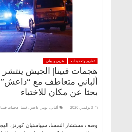
تقارير وتحقيقات
عربي ودولي
هجمات فيينا| الجيش ينتشر ف
ألباني متعاطف مع “داعش”..
بحثا عن مكان للاختباء
,
,
,
,
3 نوفمبر، 2020
ألباني
تويتر
داعش
فيينا
هجمات فيينا
وصف مستشار النمسا، سيباستيان كورتز، الهجوم 