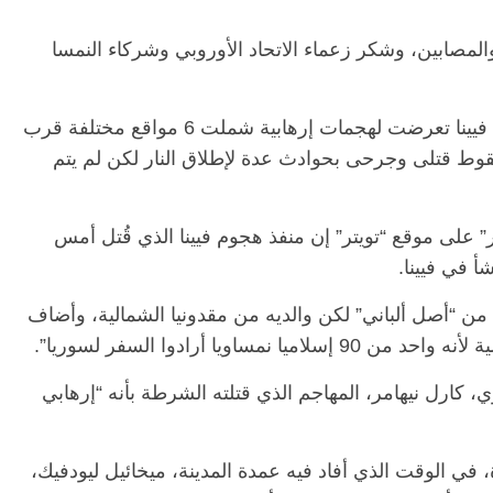
لمصابين، وشكر زعماء الاتحاد الأوروبي وشركاء النمسا
وأعلنت السلطات النمساوية، مساء الاثنين، أن فيينا تعرضت لهجمات إرهابية شملت 6 مواقع مختلفة قرب
وط قتلى وجرحى بحوادث عدة لإطلاق النار لكن لم يتم
 على موقع “تويتر” إن منفذ هجوم فيينا الذي قُتل أمس
من “أصل ألباني” لكن والديه من مقدونيا الشمالية، وأضاف
اويا أرادوا السفر لسوريا”.
كارل نيهامر، المهاجم الذي قتلته الشرطة بأنه “إرهابي
 رجلين وامرأة، في الوقت الذي أفاد فيه عمدة المدينة، ميخائيل ليودفيك،