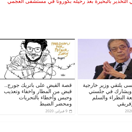
ي أخصائي التخدير بالبحيرة بعد رحيله بكورونا في مستشفى العجمي
ى يلتقي وزير خارجية
قصة القبض على باتريك جورج..
 ويشارك في جلستي
قبض من المطار واخفاء وتعذيب
عة النظراء والسلم
وحبس وأخطاء بالتحريات
إفريقي
ومحضر الضبط
9 فبراير، 2020