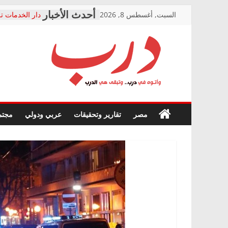
Skip
السبت, أغسطس 8, 2026
دار الخدمات تر
to
بعد مؤتمره الص
معاناة أصحاب
content
الشركة المنفذ
فرحات سليمان
درب
أين؟
حزب التحالف 
في الصحة” بال
وأتوه
ودعم المرضى
صور .. اعتماد 
في
مصر
تقارير وتحقيقات
عربي ودولي
مجتم
الوزاري لمدينة
درب..
إنشاء المبنى ا
وتبقى
المجلس القومي
هي
متابعة قضية ال
الدرب
قرينة البراءة 
حق أصيل