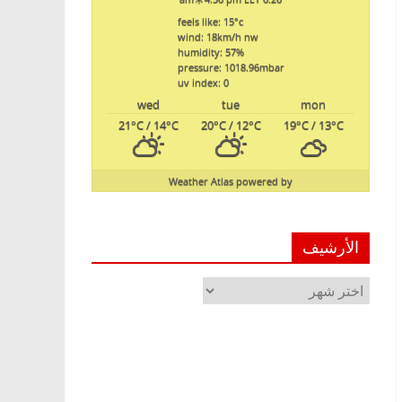
feels like: 15
°c
wind: 18
km/h
nw
humidity: 57
%
pressure: 1018.96
mbar
uv index: 0
wed
tue
mon
21
°C
/ 14
°C
20
°C
/ 12
°C
19
°C
/ 13
°C
Weather Atlas
powered by
الأرشيف
الأرشيف