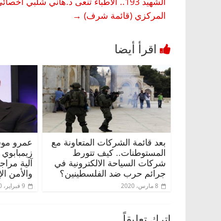
الشهيد 193.. الأطباء تنعى د.هاني شلب
المركزي (قائمة شرف)
→
بعد قائمة الشركات المتعاونة مع
عمرو موس
المستوطنات.. كيف تتورط
زيمبابوي
شركات السياحة الالكترونية في
آلية مراج
جرائم حرب ضد الفلسطينين؟
والأمن ال
8 مارس، 2020
9 فبراير، 2020
اترك تعليقاً