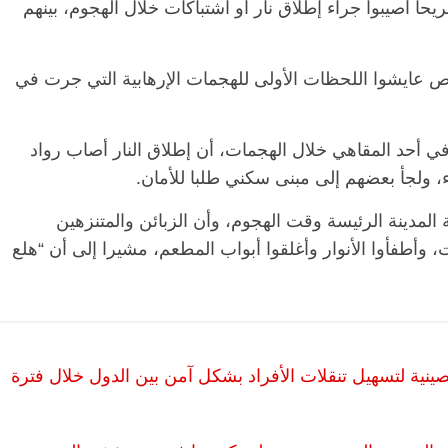
ستشفيات المدينة استقبلت أكثر من 15 جريحا أصيبوا جراء إطلاق نار أو اشتباكات خلال الهجوم، بينهم
عايشوا اللحظات الأولى للهجمات الإرهابية التي جرت في
oe24.t” عن شاهد كان في أحد المقاهي خلال الهجمات، أن إطلاق النار أصاب رواد
ء، ولجأ بعضهم إلى مبنى سكني طلبا للأمان.
لمدينة الرئيسة وقت الهجوم، وأن الزبائن والمتنزهين
وأطفأوا الأنوار وأغلقوا أبواب المطعم، مشيرا إلى أن “هلع
نية لتسهيل تنقلات الأفراد بشكل آمن بين الدول خلال فترة