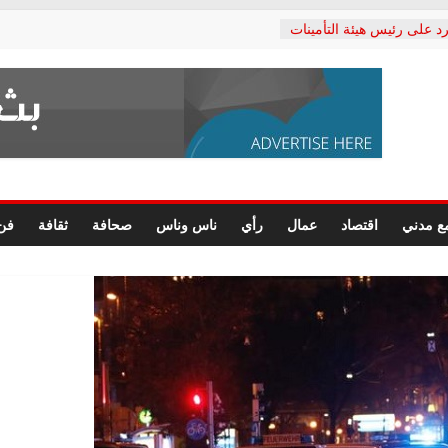
د على رئيس هيئة التأمينات
حفي: إنكار الأزمة لا ينهي
 المعاشات.. ونطالب بكشف
ة
 يكتب: القطاع الصحي إلى
الشعبي يطلق لجنة “الحق
إسكندرية لرصد الانتهاكات
الرسومات النهائية للقرار
ع مدني
اقتصاد
عمال
رأي
ناس وناس
صحافة
ثقافة
فن
 الصحفيين.. وانتهاء أعمال
لإداري
 لحقوق الإنسان يعلن
دكتور محمد زهران.. ويؤكد:
وضمانات المحاكمة العادلة