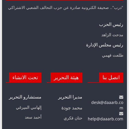
"درب".. صحيفة الكترونية صادرة عن حزب التحالف الشعبي الاشتراكي
رئيس الحزب
مدحت الزاهد
رئيس مجلس الإدارة
طلعت فهمي
اتصل بنا
هيئة التحرير
تحت الانشاء
مديرا التحرير
مستشارو التحرير
desk@daaarb.co
m
إلهامي الميرغي
محمد جودة
أحمد سعد
حنان فكري
help@daaarb.com