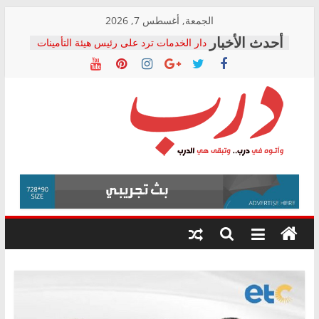
Skip
الجمعة, أغسطس 7, 2026
to
دار الخدمات ترد على رئيس هيئة التأمينات
content
بعد مؤتمره الصحفي: إنكار الأزمة لا ينهي
معاناة أصحاب المعاشات.. ونطالب بكشف
الشركة المنفذة
فرحات سليمان يكتب: القطاع الصحي إلى
أين؟
حزب التحالف الشعبي يطلق لجنة “الحق
درب
في الصحة” بالإسكندرية لرصد الانتهاكات
ودعم المرضى
صور .. اعتماد الرسومات النهائية للقرار
وأتوه
الوزاري لمدينة الصحفيين.. وانتهاء أعمال
في
إنشاء المبنى الإداري
درب..
المجلس القومي لحقوق الإنسان يعلن
وتبقى
متابعة قضية الدكتور محمد زهران.. ويؤكد:
هي
قرينة البراءة وضمانات المحاكمة العادلة
حق أصيل
الدرب