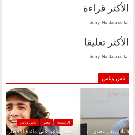
الأكثر قراءة
Sorry. No data so far.
الأكثر تعليقا
Sorry. No data so far.
ناس وناس
ئيسية
مصر
ناس وناس
الرئيسية
 شاغر على الإفطار وبلكونة بلا زينة رمضان.. د.
مقعد شاغر