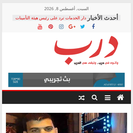
Skip
السبت, أغسطس 8, 2026
to
دار الخدمات ترد على رئيس هيئة التأمينات
content
بعد مؤتمره الصحفي: إنكار الأزمة لا ينهي
معاناة أصحاب المعاشات.. ونطالب بكشف
الشركة المنفذة
فرحات سليمان يكتب: القطاع الصحي إلى
أين؟
حزب التحالف الشعبي يطلق لجنة “الحق
درب
في الصحة” بالإسكندرية لرصد الانتهاكات
ودعم المرضى
صور .. اعتماد الرسومات النهائية للقرار
وأتوه
الوزاري لمدينة الصحفيين.. وانتهاء أعمال
في
إنشاء المبنى الإداري
درب..
المجلس القومي لحقوق الإنسان يعلن
وتبقى
متابعة قضية الدكتور محمد زهران.. ويؤكد:
هي
قرينة البراءة وضمانات المحاكمة العادلة
حق أصيل
الدرب