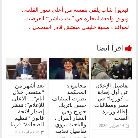
فيديو| شاب يلقي بنفسه من أعلى سور القلعة..
ويوثق واقعة انتحاره في “بث مباشر”: اتعرضت
لمواقف صعبة خليتني مبقتش قادر استحمل
→
تفاصيل الإعلان
محامون:
بعد أشهر من
عن أول إصابة
المحكمة
“ستصدر خلال
بـ”كورونا” في
نظرت استئناف
أيام”.. “الأعلى
مصر ومطالبات
حبس باتريك
للإعلام”: ننتظر
بإقالة وزيرة
جورج وفي
إصدار لائحة
الصحة
انتظار القرار..
قانون “تنظيم
والباحث يروي
الصحافة” قريبا
14 فبراير، 2020
تفاصيل تعذيبه
16 فبراير، 2020