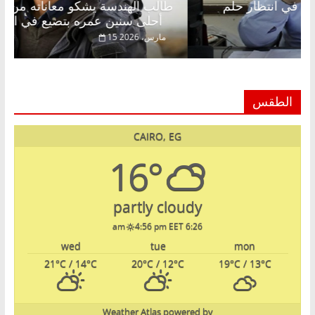
لخالق فاروق خبير اقتصادي في انتظار حلم
طالب الهن
أحلى سنين عمره بتضيع في السجن
ر، 2026
15 مارس، 2026
الطقس
CAIRO, EG
16°
partly cloudy
4:56 pm EET
6:26 am
wed
tue
mon
21
°C
/ 14
°C
20
°C
/ 12
°C
19
°C
/ 13
°C
Weather Atlas
powered by