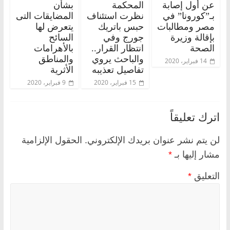
عن أول إصابة
المحكمة
بشأن
بـ”كورونا” في
نظرت استئناف
المضايقات التى
مصر ومطالبات
حبس باتريك
يتعرض لها
بإقالة وزيرة
جورج وفي
السائح
الصحة
انتظار القرار..
بالأهرامات
والباحث يروي
والمناطق
14 فبراير، 2020
تفاصيل تعذيبه
الأثرية
15 فبراير، 2020
9 فبراير، 2020
اترك تعليقاً
لن يتم نشر عنوان بريدك الإلكتروني.
الحقول الإلزامية
مشار إليها بـ
*
التعليق
*