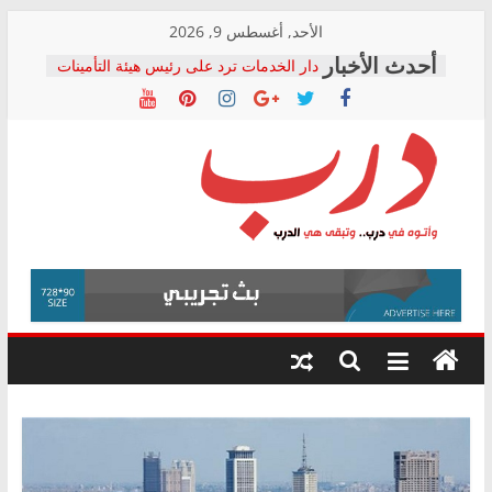
Skip
الأحد, أغسطس 9, 2026
to
دار الخدمات ترد على رئيس هيئة التأمينات
content
بعد مؤتمره الصحفي: إنكار الأزمة لا ينهي
معاناة أصحاب المعاشات.. ونطالب بكشف
الشركة المنفذة
فرحات سليمان يكتب: القطاع الصحي إلى
أين؟
حزب التحالف الشعبي يطلق لجنة “الحق
درب
في الصحة” بالإسكندرية لرصد الانتهاكات
ودعم المرضى
صور .. اعتماد الرسومات النهائية للقرار
وأتوه
الوزاري لمدينة الصحفيين.. وانتهاء أعمال
في
إنشاء المبنى الإداري
درب..
المجلس القومي لحقوق الإنسان يعلن
وتبقى
متابعة قضية الدكتور محمد زهران.. ويؤكد:
هي
قرينة البراءة وضمانات المحاكمة العادلة
حق أصيل
الدرب