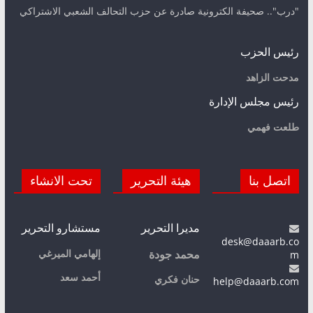
"درب".. صحيفة الكترونية صادرة عن حزب التحالف الشعبي الاشتراكي
رئيس الحزب
مدحت الزاهد
رئيس مجلس الإدارة
طلعت فهمي
اتصل بنا
هيئة التحرير
تحت الانشاء
مديرا التحرير
مستشارو التحرير
desk@daaarb.co
m
إلهامي الميرغي
محمد جودة
أحمد سعد
حنان فكري
help@daaarb.com