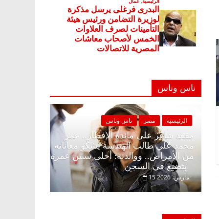
ناس وناس
صر
ناس وناس
الرئيسية
مصر
ناس وناس
ى الإفطار وبلكونة بلا زينة
مقعد شاغر على مائدة الإفطار.
عبدالخالق فاروق خبير
محمد علي طالب الهندسة يشكو 
انتظار حلم الحرية ولمة
من الأمراض.. ووالدته: أحلى س
بتضيع في السجن
15 مارس، 2026