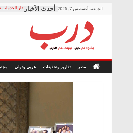
Skip
الجمعة, أغسطس 7, 2026
دار الخدمات ت
to
بعد مؤتمره الص
معاناة أصحاب
content
الشركة المنفذ
فرحات سليمان
درب
أين؟
حزب التحالف 
في الصحة” بال
وأتوه
ودعم المرضى
صور .. اعتماد 
في
مصر
تقارير وتحقيقات
عربي ودولي
مجتم
الوزاري لمدينة
درب..
إنشاء المبنى ا
وتبقى
المجلس القوم
هي
متابعة قضية ا
الدرب
قرينة البراءة 
حق أصيل