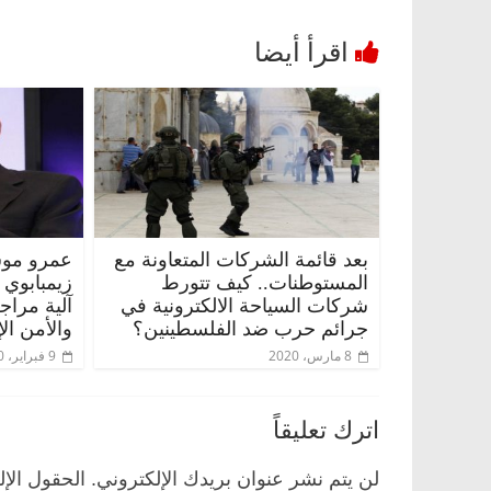
بعد قائمة الشركات المتعاونة مع
عمرو موس
المستوطنات.. كيف تتورط
زيمبابوي
ناس وناس
الرئيسية
مصر
ناس وناس
شركات السياحة الالكترونية في
آلية مراج
وق.. خبير اقتصادي
في ذكرى رحيله.. د. نور فرحات فقي
جرائم حرب ضد الفلسطينين؟
والأمن ال
ده وحيداً على أبواب
قانوني دافع عن قضايا الوطن وانحاز
8 مارس، 2020
9 فبراير، 2020
للحرية (بروفايل)
26 يناير، 2026
اترك تعليقاً
لن يتم نشر عنوان بريدك الإلكتروني.
الحقول الإل