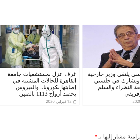
ى يلتقي وزير خارجية
غرف عزل بمستشفيات جامعة
الرئيسية
مصر
ناس وناس
الرئيسية
م
 ويشارك في جلستي
القاهرة للحالات المشتبه في
مقعد شاغر على مائدة الإفطار.. يحيى
مقعد شاغر عل
عة النظراء والسلم
إصابتها بكورونا.. والفيروس
ه
حسين عبدالهادي فارس مقاومة
رمضان.. د. 
إفريقي
يحصد أرواح 1113 بالصين
الخصخصة الذي دافع عن المال العام
اقتصادي في 
12 فبراير، 2020
(بروفايل)
الحبايب
21 فبراير، 2026
22 فبراير، 2026
زامية مشار إليها بـ
*