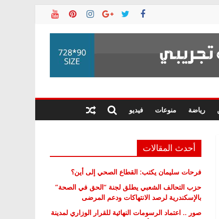
رياضة
منوعات
فيديو
أحدث المقالات
فرحات سليمان يكتب: القطاع الصحي إلى أين؟
حزب التحالف الشعبي يطلق لجنة “الحق في الصحة”
بالإسكندرية لرصد الانتهاكات ودعم المرضى
صور .. اعتماد الرسومات النهائية للقرار الوزاري لمدينة