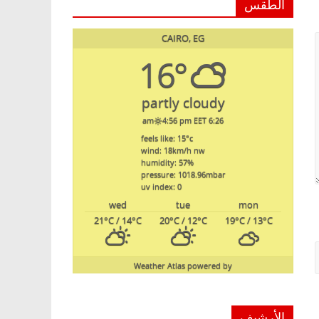
الطقس
CAIRO, EG
16°
partly cloudy
4:56 pm EET
6:26 am
feels like: 15
°c
wind: 18
km/h
nw
humidity: 57
%
pressure: 1018.96
mbar
uv index: 0
wed
tue
mon
21
°C
/ 14
°C
20
°C
/ 12
°C
19
°C
/ 13
°C
Weather Atlas
powered by
الأرشيف