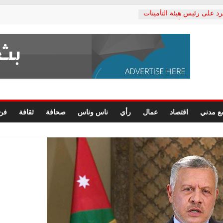
رد على رئيس هيئة التأمينات
حفي: إنكار الأزمة لا ينهي
 المعاشات.. ونطالب بكشف
ة
 يكتب: القطاع الصحي إلى
الشعبي يطلق لجنة “الحق
إسكندرية لرصد الانتهاكات
الرسومات النهائية للقرار
ع مدني
اقتصاد
عمال
رأي
ناس وناس
صحافة
ثقافة
فن
 الصحفيين.. وانتهاء أعمال
لإداري
ي لحقوق الإنسان يعلن
لدكتور محمد زهران.. ويؤكد:
وضمانات المحاكمة العادلة