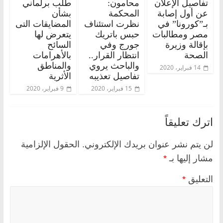
تفاصيل الإعلان
محامون:
طلب برلماني
عن أول إصابة
المحكمة
بشأن
بـ”كورونا” في
نظرت استئناف
المضايقات التى
مصر ومطالبات
حبس باتريك
يتعرض لها
بإقالة وزيرة
جورج وفي
السائح
الصحة
انتظار القرار..
بالأهرامات
والباحث يروي
والمناطق
14 فبراير، 2020
تفاصيل تعذيبه
الأثرية
15 فبراير، 2020
9 فبراير، 2020
اترك تعليقاً
لن يتم نشر عنوان بريدك الإلكتروني.
الحقول الإلزامية
مشار إليها بـ
*
التعليق
*