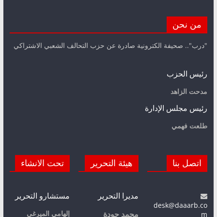
من نحن
"درب".. صحيفة الكترونية صادرة عن حزب التحالف الشعبي الاشتراكي
رئيس الحزب
مدحت الزاهد
رئيس مجلس الإدارة
طلعت فهمي
اتصل بنا
هيئة التحرير
تحت الانشاء
مديرا التحرير
مستشارو التحرير
desk@daaarb.co
m
إلهامي الميرغي
محمد جودة