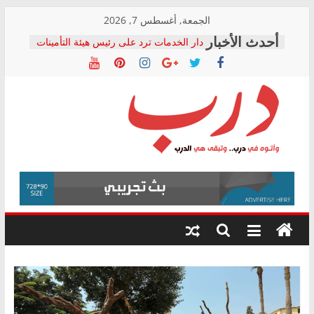
Skip
الجمعة, أغسطس 7, 2026
to
دار الخدمات ترد على رئيس هيئة التأمينات
content
بعد مؤتمره الصحفي: إنكار الأزمة لا ينهي
معاناة أصحاب المعاشات.. ونطالب بكشف
الشركة المنفذة
فرحات سليمان يكتب: القطاع الصحي إلى
أين؟
حزب التحالف الشعبي يطلق لجنة “الحق
درب
في الصحة” بالإسكندرية لرصد الانتهاكات
ودعم المرضى
صور .. اعتماد الرسومات النهائية للقرار
وأتوه
الوزاري لمدينة الصحفيين.. وانتهاء أعمال
في
إنشاء المبنى الإداري
درب..
المجلس القومي لحقوق الإنسان يعلن
وتبقى
متابعة قضية الدكتور محمد زهران.. ويؤكد:
هي
قرينة البراءة وضمانات المحاكمة العادلة
حق أصيل
الدرب