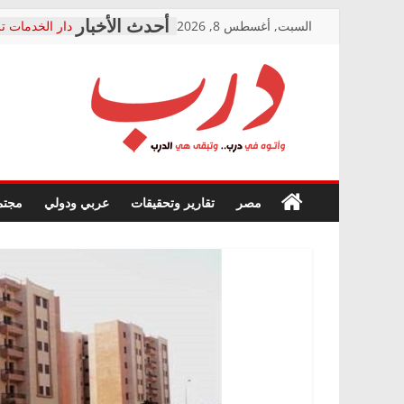
Skip
السبت, أغسطس 8, 2026
دار الخدمات تر
to
بعد مؤتمره الص
معاناة أصحاب
content
الشركة المنفذ
فرحات سليمان
درب
أين؟
حزب التحالف 
في الصحة” بال
وأتوه
ودعم المرضى
صور .. اعتماد 
في
مصر
تقارير وتحقيقات
عربي ودولي
مجتم
الوزاري لمدينة
درب..
إنشاء المبنى ا
وتبقى
المجلس القومي
هي
متابعة قضية ال
الدرب
قرينة البراءة 
حق أصيل