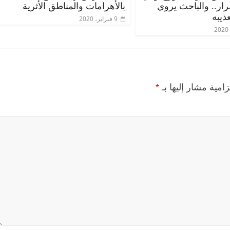
قرار.. والباحث يروي
بالأهرامات والمناطق الأثرية
ذيبه
9 فبراير، 2020
زامية مشار إليها بـ
*