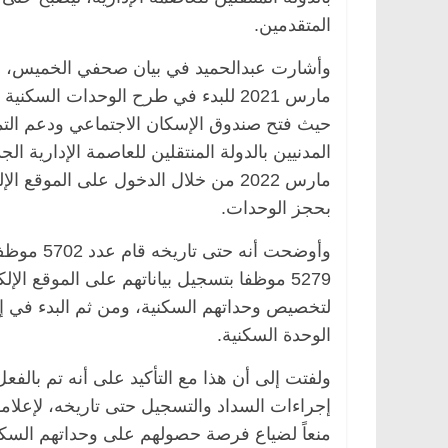
المتقدمين.
مارس 2021 للبدء في طرح الوحدات السكن
مصر
ناس وناس
الرئيسية
مصر
ناس وناس
حيث فتح صندوق الإسكان الاجتماعي ودعم التم
خالق فاروق.. خبير اقتصادي
في ذكرى رحيله.. د. نور ف
كرى ميلاده وحيداً على أبواب
قانوني دافع عن قضايا الوط
للحرية (بروفايل)
مارس 2022 من خلال الدخول على الموقع الإلكتروني
26 يناير، 2026
بحجز الوحدات.
وأوضحت أن
5279 موظفا بتسجيل بياناتهم على الموقع ال
لتخصيص وحداتهم السكنية، ومن ثم البدء في إجر
الوحدة السكنية.
إجراءات السداد والتسجيل حتى تاريخه، لإعلامه
منعاً لضياع فرصة حصولهم على وحداتهم السكن