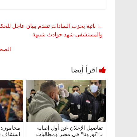
←
نائبة بحزب السادات تتقدم ببيان عاجل للحكو
والمستشفى شهد حوادث شبيهة
الصح
تفاصيل الإعلان عن أول إصابة
محامون: 
بـ”كورونا” في مصر ومطالبات
استئناف 