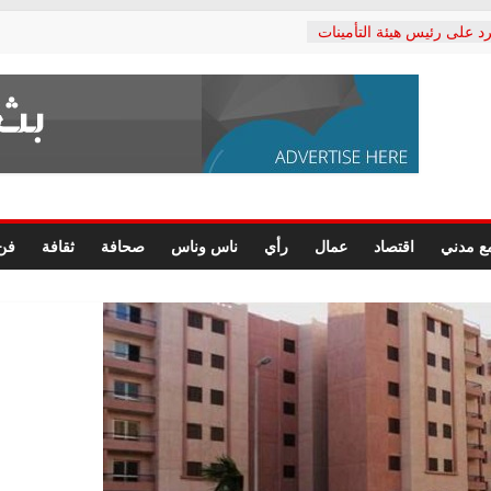
د على رئيس هيئة التأمينات
حفي: إنكار الأزمة لا ينهي
 المعاشات.. ونطالب بكشف
ة
 يكتب: القطاع الصحي إلى
الشعبي يطلق لجنة “الحق
إسكندرية لرصد الانتهاكات
الرسومات النهائية للقرار
ع مدني
اقتصاد
عمال
رأي
ناس وناس
صحافة
ثقافة
فن
 الصحفيين.. وانتهاء أعمال
لإداري
 لحقوق الإنسان يعلن
دكتور محمد زهران.. ويؤكد:
وضمانات المحاكمة العادلة