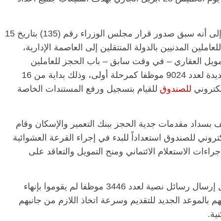
وأشارت عبدالحميد في بيان صحفي الخميس، إلى أنه سبق صدور قرار مجلس الوزراء رقم (135) بتاريخ 15
الرئيسية
مصر
ناس وناس
ال
ية للعاملين المدنيين بالدولة المنتقلين إلى العاصمة الإدارية،
مقعد شاغر على مائدة الإفطار.. يحيى
مقع
ويل العقاري – في وقت سابق – باب الحجز للعاملين
رحات فقيه
حسين عبدالهادي فارس مقاومة
رمض
ن وانحاز
الخصخصة الذي دافع عن المال العام
اقت
المدنيين بالدولة المنتقلين للعاصمة الإدارية الجديدة لعدد 9024 موظفا كمرحلة أولى، وذلك بداية من 16
(بروفايل)
الحبايب
للصندوق
للقيام بتسجيل ورفع المستندات الخاصة
21 فبراير، 2026
22 فب
ه حتى تاريخه قام عدد 5702 موظف بسداد مقدمات جدية الحجز ببنك التعمير والإسكان وقام
إلكتروني للصندوق استعداداً للبدء في إجراء القرعة العشوائية
اءات الاستعلام الائتماني ومنح التمويل والتعاقد على
ولفتت إلى أن هذا مع التأكيد على أنه تم بالفعل إرسال رسائل نصية لعدد 3446 موظفا لم يقوموا بإنهاء
م بالموعد الجديد للتقديم وسرعة اتخاذ اللازم من جانبهم
ية.