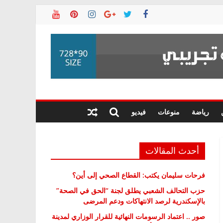
رياضة
منوعات
فيديو
أحدث المقالات
فرحات سليمان يكتب: القطاع الصحي إلى أين؟
حزب التحالف الشعبي يطلق لجنة “الحق في الصحة”
بالإسكندرية لرصد الانتهاكات ودعم المرضى
صور .. اعتماد الرسومات النهائية للقرار الوزاري لمدينة