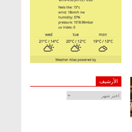
feels like: 15
°c
wind: 18
km/h
nw
humidity: 57
%
pressure: 1018.96
mbar
uv index: 0
wed
tue
mon
21
°C
/ 14
°C
20
°C
/ 12
°C
19
°C
/ 13
°C
Weather Atlas
powered by
الأرشيف
الأرشيف