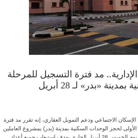
الإدارية.. مد فترة التسجيل للمرحلة
نة «بدر» لـ 28 أبريل
لإسكان الاجتماعي ودعم التمويل العقاري، إنه تقرر مد فترة
أولى لحجز الوحدات السكنية بمدينة (بدر) بمشروع العاملين
بالدولة المنتقلين للعاصمة الإدارية، ليصبح حتى يوم الخميس 28 أبريل الجاري بهدف استيعاب جميع أعداد