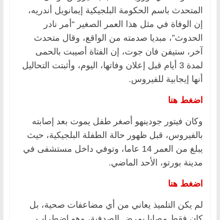
المتحدث باسم الحكومة البلجيكية إيمانويل أندريه،
إن الوفاة في مثل هذا العمر الصغير “أمر نادر
الحدوث”، مبديا صدمته من الواقع، وقال متحدث
آخر، ستيفن فان جوت، إن الفتاة أصيبت بالحمى
لمدة 3 أيام قبل إعلان وفاتها، اليوم، وأثبتت التحاليل
أنها إيجابية للفيروس.
اضغط هنا
وكان فيتور جودينهو أصغر طفل يموت بعد إصابته
بالفيروس، قبل ظهور حالة الطفلة البلجيكية، حيث
يبلغ من العمر 14 عاما، وتوفي داخل مستشفى في
مدينة بورتو، الأحد الماضي.
اضغط هنا
لم يكن التلميذ يعاني من أي مضاعفات صحية، بل
كان فقط مصابا بمرض الصدفية، وهو اضطراب