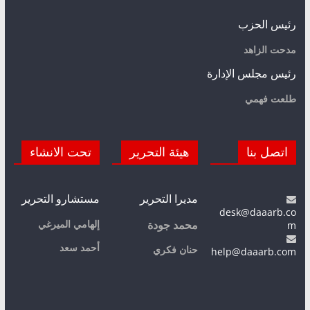
رئيس الحزب
مدحت الزاهد
رئيس مجلس الإدارة
طلعت فهمي
اتصل بنا
هيئة التحرير
تحت الانشاء
مديرا التحرير
مستشارو التحرير
desk@daaarb.co
m
إلهامي الميرغي
محمد جودة
أحمد سعد
حنان فكري
help@daaarb.com