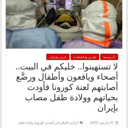
الرئيسية
تقارير وتحقيقات
عربي ودولي
لا تستهينوا.. خليكم في البيت..
أصحاء ويافعون وأطفال ورضَّع
أصابتهم لعنة كورونا فأودت
بحياتهم وولادة طفل مصاب
بإيران
,
,
,
31 مارس، 2020
ايران
خليكم في البيت
كورونا
ولادة طفل