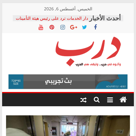
Skip
الخميس, أغسطس 6, 2026
to
دار الخدمات ترد على رئيس هيئة التأمينات
content
بعد مؤتمره الصحفي: إنكار الأزمة لا ينهي
معاناة أصحاب المعاشات.. ونطالب بكشف
الشركة المنفذة
فرحات سليمان يكتب: القطاع الصحي إلى
أين؟
حزب التحالف الشعبي يطلق لجنة “الحق
درب
في الصحة” بالإسكندرية لرصد الانتهاكات
ودعم المرضى
صور .. اعتماد الرسومات النهائية للقرار
وأتوه
الوزاري لمدينة الصحفيين.. وانتهاء أعمال
في
إنشاء المبنى الإداري
درب..
المجلس القومي لحقوق الإنسان يعلن
وتبقى
متابعة قضية الدكتور محمد زهران.. ويؤكد:
هي
قرينة البراءة وضمانات المحاكمة العادلة
حق أصيل
الدرب