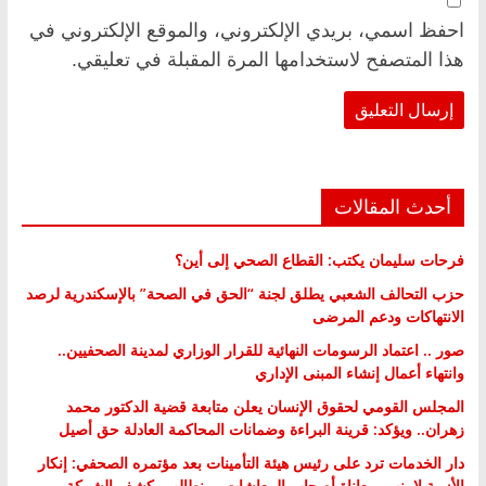
احفظ اسمي، بريدي الإلكتروني، والموقع الإلكتروني في
هذا المتصفح لاستخدامها المرة المقبلة في تعليقي.
أحدث المقالات
فرحات سليمان يكتب: القطاع الصحي إلى أين؟
حزب التحالف الشعبي يطلق لجنة “الحق في الصحة” بالإسكندرية لرصد
الانتهاكات ودعم المرضى
صور .. اعتماد الرسومات النهائية للقرار الوزاري لمدينة الصحفيين..
وانتهاء أعمال إنشاء المبنى الإداري
المجلس القومي لحقوق الإنسان يعلن متابعة قضية الدكتور محمد
زهران.. ويؤكد: قرينة البراءة وضمانات المحاكمة العادلة حق أصيل
دار الخدمات ترد على رئيس هيئة التأمينات بعد مؤتمره الصحفي: إنكار
الأزمة لا ينهي معاناة أصحاب المعاشات.. ونطالب بكشف الشركة