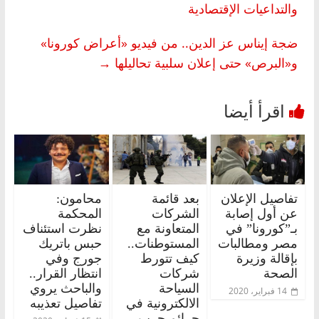
والتداعيات الإقتصادية
ضجة إيناس عز الدين.. من فيديو «أعراض كورونا»
و«البرص» حتى إعلان سلبية تحاليلها
→
تفاصيل الإعلان
بعد قائمة
محامون:
عن أول إصابة
الشركات
المحكمة
بـ”كورونا” في
المتعاونة مع
نظرت استئناف
مصر ومطالبات
المستوطنات..
حبس باتريك
بإقالة وزيرة
كيف تتورط
جورج وفي
الصحة
شركات
انتظار القرار..
السياحة
والباحث يروي
14 فبراير، 2020
الالكترونية في
تفاصيل تعذيبه
جرائم حرب