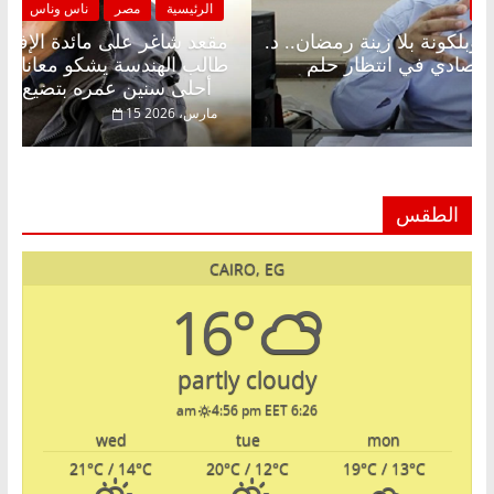
الرئيسية
مصر
ناس وناس
الر
مقعد شاغر على الإفطار وبلكونة بلا زينة رمضان.. د.
مقعد
عبدالخالق فاروق خبير اقتصادي في انتظار حلم
طالب
الحرية ولمة الحبايب
أحلى سنين عمره بتضيع في السجن
22 فبراير، 2026
15 مارس
الطقس
CAIRO, EG
16°
partly cloudy
4:56 pm EET
6:26 am
wed
tue
mon
21
°C
/ 14
°C
20
°C
/ 12
°C
19
°C
/ 13
°C