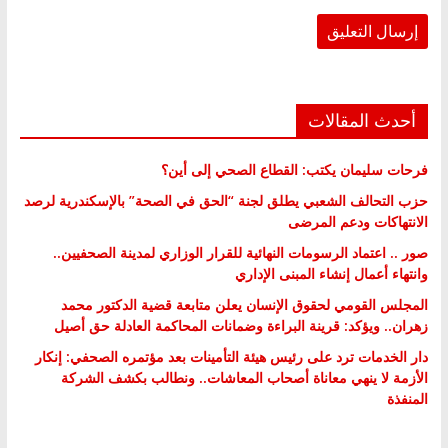
أحدث المقالات
فرحات سليمان يكتب: القطاع الصحي إلى أين؟
حزب التحالف الشعبي يطلق لجنة “الحق في الصحة” بالإسكندرية لرصد
الانتهاكات ودعم المرضى
صور .. اعتماد الرسومات النهائية للقرار الوزاري لمدينة الصحفيين..
وانتهاء أعمال إنشاء المبنى الإداري
المجلس القومي لحقوق الإنسان يعلن متابعة قضية الدكتور محمد
زهران.. ويؤكد: قرينة البراءة وضمانات المحاكمة العادلة حق أصيل
دار الخدمات ترد على رئيس هيئة التأمينات بعد مؤتمره الصحفي: إنكار
الأزمة لا ينهي معاناة أصحاب المعاشات.. ونطالب بكشف الشركة
المنفذة