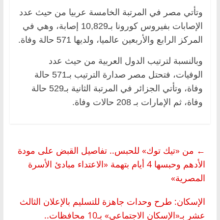
وتأتي مصر في المرتبة الخامسة عربيا من حيث عدد
الإصابات بفيروس كورونا بـ10,829 إصابة، وهي في
المركز الرابع والأربعين عالميا، ولديها 571 حالة وفاة.
وبالنسبة لترتيب الدول العربية من حيث عدد
الوفيات، فتحتل مصر صدارة الترتيب بـ571 حالة
وفاة، وتأتي الجزائر في المرتبة الثانية بـ529 حالة
وفاة، ثم الإمارات بـ 208 حالات وفاة.
←
من «تيك توك» للحبس.. تفاصيل القبض على مودة
الأدهم وحبسها 4 أيام بتهمة «الاعتداء مبادئ الأسرة
المصرية»
الإسكان: طرح وحدات جاهزة للتسليم بالإعلان الثالث
عشر بـ«الإسكان الاجتماعي» بـ10 محافظات..