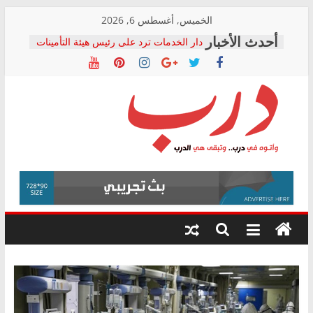
Skip
الخميس, أغسطس 6, 2026
to
دار الخدمات ترد على رئيس هيئة التأمينات
content
بعد مؤتمره الصحفي: إنكار الأزمة لا ينهي
معاناة أصحاب المعاشات.. ونطالب بكشف
الشركة المنفذة
فرحات سليمان يكتب: القطاع الصحي إلى
أين؟
حزب التحالف الشعبي يطلق لجنة “الحق
درب
في الصحة” بالإسكندرية لرصد الانتهاكات
ودعم المرضى
صور .. اعتماد الرسومات النهائية للقرار
وأتوه
الوزاري لمدينة الصحفيين.. وانتهاء أعمال
في
إنشاء المبنى الإداري
درب..
المجلس القومي لحقوق الإنسان يعلن
وتبقى
متابعة قضية الدكتور محمد زهران.. ويؤكد:
هي
قرينة البراءة وضمانات المحاكمة العادلة
حق أصيل
الدرب