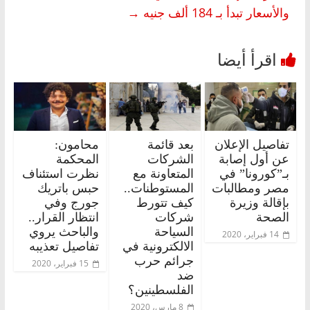
والأسعار تبدأ بـ 184 ألف جنيه
→
تفاصيل الإعلان
بعد قائمة
محامون:
عن أول إصابة
الشركات
المحكمة
بـ”كورونا” في
المتعاونة مع
نظرت استئناف
مصر ومطالبات
المستوطنات..
حبس باتريك
بإقالة وزيرة
كيف تتورط
جورج وفي
الصحة
شركات
انتظار القرار..
السياحة
والباحث يروي
14 فبراير، 2020
الالكترونية في
تفاصيل تعذيبه
جرائم حرب
15 فبراير، 2020
ضد
الفلسطينين؟
8 مارس، 2020