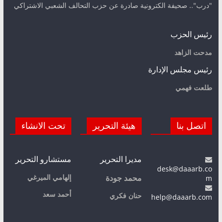
"درب".. صحيفة الكترونية صادرة عن حزب التحالف الشعبي الاشتراكي
رئيس الحزب
مدحت الزاهد
رئيس مجلس الإدارة
طلعت فهمي
اتصل بنا
هيئة التحرير
تحت الانشاء
مديرا التحرير
مستشارو التحرير
desk@daaarb.co
m
إلهامي الميرغي
محمد جودة
أحمد سعد
حنان فكري
help@daaarb.com