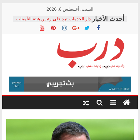
Skip
السبت, أغسطس 8, 2026
to
دار الخدمات ترد على رئيس هيئة التأمينات
content
بعد مؤتمره الصحفي: إنكار الأزمة لا ينهي
معاناة أصحاب المعاشات.. ونطالب بكشف
الشركة المنفذة
فرحات سليمان يكتب: القطاع الصحي إلى
أين؟
حزب التحالف الشعبي يطلق لجنة “الحق
درب
في الصحة” بالإسكندرية لرصد الانتهاكات
ودعم المرضى
صور .. اعتماد الرسومات النهائية للقرار
وأتوه
الوزاري لمدينة الصحفيين.. وانتهاء أعمال
في
إنشاء المبنى الإداري
درب..
المجلس القومي لحقوق الإنسان يعلن
وتبقى
متابعة قضية الدكتور محمد زهران.. ويؤكد:
هي
قرينة البراءة وضمانات المحاكمة العادلة
حق أصيل
الدرب