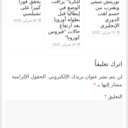
نوريتش سيتي
للكرة” يراقب
يحقق فوزا
ويقترب من
الوضع في
كبيرا على
حسم لقب
إيطاليا قبل
تشيلسي
الدوري
بطولة أوروبا
26 فبراير، 2020
الإنجليزي
بعد ارتفاع
حالات “فيروس
15 فبراير، 2020
كورونا”
25 فبراير، 2020
اترك تعليقاً
لن يتم نشر عنوان بريدك الإلكتروني.
الحقول الإلزامية
مشار إليها بـ
*
التعليق
*