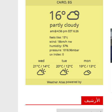
CAIRO, EG
16°
partly cloudy
4:56 pm EET
6:26 am
feels like: 15
°c
wind: 18
km/h
nw
humidity: 57
%
pressure: 1018.96
mbar
uv index: 0
wed
tue
mon
21
°C
/ 14
°C
20
°C
/ 12
°C
19
°C
/ 13
°C
Weather Atlas
powered by
الأرشيف
الأرشيف