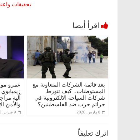
تحقيقات واعتق
بعد قائمة الشركات المتعاونة مع
عمرو موس
المستوطنات.. كيف تتورط
زيمبابوي
شركات السياحة الالكترونية في
آلية مراج
جرائم حرب ضد الفلسطينين؟
والأمن ال
8 مارس، 2020
9 فبراير، 2020
اترك تعليقاً