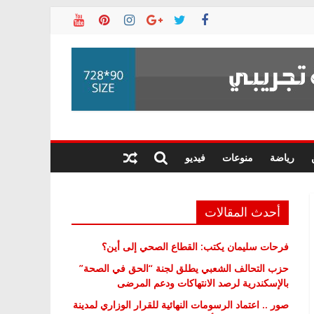
رياضة
منوعات
فيديو
أحدث المقالات
فرحات سليمان يكتب: القطاع الصحي إلى أين؟
حزب التحالف الشعبي يطلق لجنة “الحق في الصحة”
بالإسكندرية لرصد الانتهاكات ودعم المرضى
صور .. اعتماد الرسومات النهائية للقرار الوزاري لمدينة