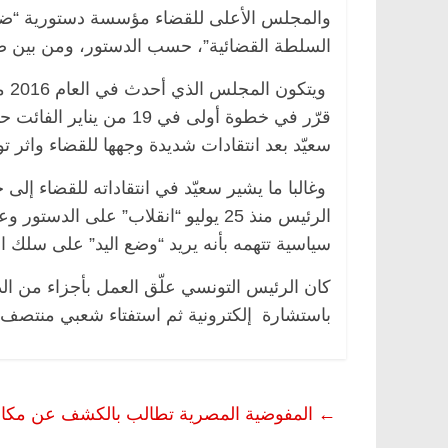
والمجلس الأعلى للقضاء مؤسسة دستورية “ضام
السلطة القضائية”، حسب الدستور، ومن بين صل
قرّر في خطوة أولى في 19
سعيّد بعد انتقادات شديدة وجهها للقضاء واثر 
وغالبا ما يشير سعيّد في انتقاداته للقضاء إلى
الرئيس منذ 25 يوليو “انقلاب” على ا
مصر
ناس وناس
الرئيسية
مصر
ناس وناس
سياسية تتهمه بأنه يريد “وضع اليد” على سلك ا
خالق فاروق.. خبير اقتصادي
في ذكرى رحيله.. د. نور فر
كرى ميلاده وحيداً على أبواب
قانوني دافع عن قضايا الوط
للحرية (بروفايل)
باستشارة إلكترونية ثم استفتاء شعبي منتصف ال
26 يناير، 2026
←
المفوضية المصرية تطالب بالكشف عن مكان احتجاز هيثم الب