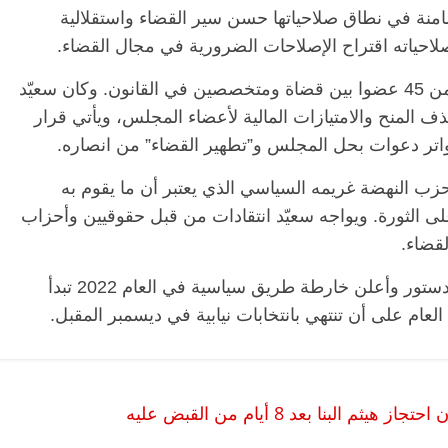
نة في نطاق صلاحياتها حسن سير القضاء واستقلالية
احياته اقتراح الإصلاحات الضرورية في مجال القضاء.
ويتكون المجلس الذي أحدث في العام 2016 من 45 عضوا بين قضاة ومتخصصين في القانون. وكان سعيّد
 من يناير الفائت حذف المنح والامتيازات المالية لأعضاء المجلس، ويأتي قرار
تواتر دعوات بحل المجلس و”تطهير القضاء” من انصاره.
 حزب النهضة غريمه السياسي الذي يعتبر أن ما يقوم به
الرئيسية
مصر
ناس وناس
الر
لدستور وعلى الثورة. ويواجه سعيّد انتقادات من قبل حقوقيين وأحزاب
مقعد شاغر على مائدة الإفطار.. يحيى
مقعد
لقضاء.
حات فقيه
حسين عبدالهادي فارس مقاومة
رمضا
ن وانحاز
الخصخصة الذي دافع عن المال العام
اقتص
كان الرئيس التونسي علّق العمل بأجزاء من الدستور وأعلن خارطة طريق سياسية في العام 2022 تبدأ
(بروفايل)
الحبايب
عام على أن تنتهي بانتخابات نيابية في ديسمبر المقبل.
21 فبراير، 2026
22 فبر
نا بعد 8 أيام من القبض عليه