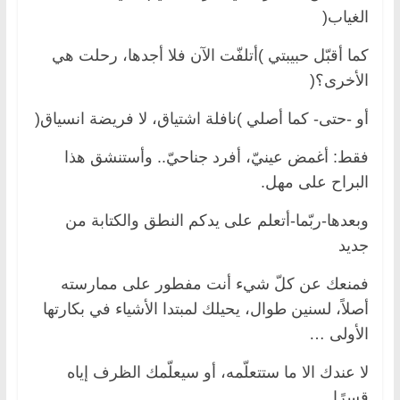
الغياب(
كما أقبّل حبيبتي )أتلفّت الآن فلا أجدها، رحلت هي
الأخرى؟(
أو -حتى- كما أصلي )نافلة اشتياق، لا فريضة انسياق(
فقط: أغمض عينيّ، أفرد جناحيّ.. وأستنشق هذا
البراح على مهل.
وبعدها-ربّما-أتعلم على يدكم النطق والكتابة من
جديد
فمنعك عن كلّ شيء أنت مفطور على ممارسته
أصلاً، لسنين طوال، يحيلك لمبتدا الأشياء في بكارتها
الأولى …
لا عندك الا ما ستتعلّمه، أو سيعلّمك الظرف إياه
قسرًا.