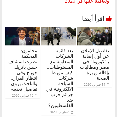
وتعاقدنا عليها في 2020
→
تفاصيل الإعلان
بعد قائمة
محامون:
عن أول إصابة
الشركات
المحكمة
بـ”كورونا” في
المتعاونة مع
نظرت استئناف
مصر ومطالبات
المستوطنات..
حبس باتريك
بإقالة وزيرة
كيف تتورط
جورج وفي
الصحة
شركات
انتظار القرار..
السياحة
والباحث يروي
14 فبراير، 2020
الالكترونية في
تفاصيل تعذيبه
جرائم حرب
15 فبراير، 2020
ضد
الفلسطينين؟
8 مارس، 2020