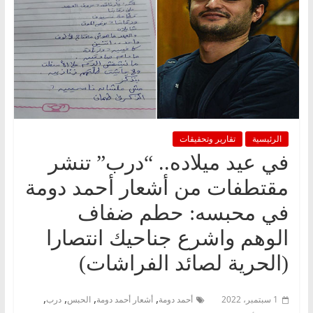
الرئيسية
تقارير وتحقيقات
في عيد ميلاده.. “درب” تنشر
مقتطفات من أشعار أحمد دومة
في محبسه: حطم ضفاف
الوهم واشرع جناحيك انتصارا
(الحرية لصائد الفراشات)
,
,
,
,
1 سبتمبر، 2022
أحمد دومة
أشعار أحمد دومة
الحبس
درب