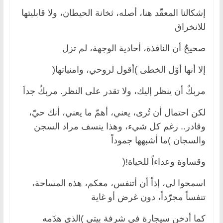
إشكالنا المعقّد هنا، أصله، ثخانة الحيطان، ولا قابليتها
للانخراق
صحيحٌ أن النافذة، أحادية الوجهة، لم تزل
إلا أنها أوّل الخطى )أقول لروحي، وامنياتها(
مربكٌ أن ينظر إليك، ولا تقدر على النظر. مربكٌ جداَ
لكن احتمال أن تُرى، يعني، أهمّ ما يعني، أنك حيّ،
وقادر.. رغم كل شيء، وهذا ينسف مراد السجن
والسجان )ما أشبهها جموداً
وقساوة وعداءاً للحياة!(
اسمحوا لي، إذاً أن أتنفس، معكم، هذه المساحة،
تنفساً مجرّداً، دون غرض أو غاية
كما أدخن سيجارة في شرفة بيتي )الذي هدّمه