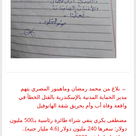
←
بلاغ من محمد رمضان وماهينور المصري يتهم
مدير الحماية المدنية بالإسكندرية بالقتل الخطأ في
واقعة وفاة أب وأم بحريق شقة الهانوفيل
مصطفى بكري ينفي شراء طائرة رئاسية بـ500 مليون
دولار: سعرها 240 مليون دولار (4.6 مليار جنيه)..