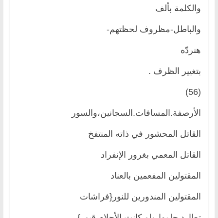
والكلمة بألف
والباطل-مظروف لحظتهم-
هنردّه
بتغيير الظرف .
(56)
الأرصفة.المسافات.السجانين،والسور
القاتل المحشور في ذاته المنتفخ
القاتل المعمي بغرور الإنفراد
المقتولين المفعمين بالعناد
المقتولين المندورين للنور{فراشات
تطارد حلمها،ولو كانت الأحلام قبور} .