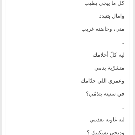
كل ما ييجي يطيب
وآمال بتتبدد
مني، وحاضنة غريب
..
ليه كلّ أحلامك
متشرّبة بدمي
وعمري اللي خدّامك
في سنينه بتذمّي؟
..
ليه غاويه تعذيبي
ودبحي بسكينك ؟