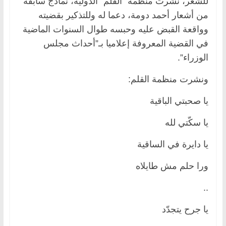
للشعر، نشرت منظمة “القلم” الدولية، نماذج سابقة
من أشعار أحمد دومة، دعما له وللتذكير بقضيته
وواقعة القبض عليه وحبسه طوال السنوات الماضية
في القضية المعروفة إعلاميا بـ”أحداث مجلس
الوزراء”.
ونشرت منظمة القلم:
يا صحبتي الباقية
يا سكّتي لله
يا دايرة في الساقية
ورا حلم مش طايلاه
..
يا جرح يتجدّد