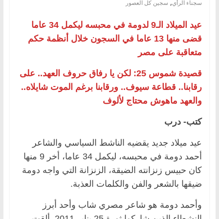
,
سجناء الرأي
سجين كل العصور
عيد الميلاد الـ9 لدومة في محبسه ليكمل 34 عاما
قضى منها 13 عاما في السجون خلال أنظمة حكم
متعاقبة على مصر
قصيدة شموس 25: لكن يا رفاق حروف العهد.. على
رقابنا.. قطاعة سيوف.. ورقابنا برغم الموت شايلاه..
والعهد ماهوش محتاج لألوف
كتب- درب
عيد ميلاد جديد يقضيه الناشط السياسي والشاعر
أحمد دومة في محبسه، ليكمل 34 عاما، أخر 9 منها
كان حبيس زنزانته الضيقة، الزنزانة التي واجه دومة
ضيقها بالشعر والفن والكلمات العذبة.
وأحمد دومة هو شاعر مصري شاب وأحد أبرز
النشطاء الذين شاركوا ثورة 25 يناير 2011. ألقت