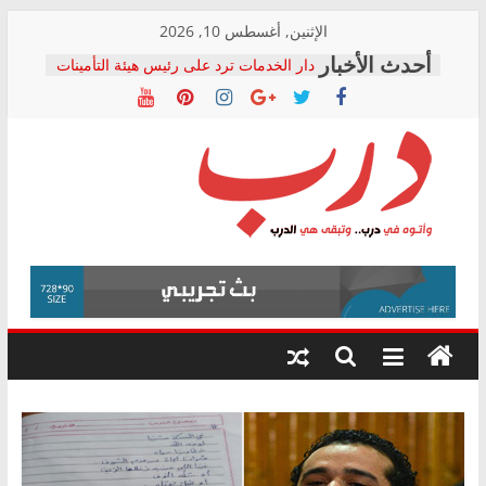
Skip
الإثنين, أغسطس 10, 2026
المجلس القومي لحقوق الإنسان يعلن
to
متابعة قضية الدكتور محمد زهران.. ويؤكد:
content
قرينة البراءة وضمانات المحاكمة العادلة
حق أصيل
دار الخدمات ترد على رئيس هيئة التأمينات
بعد مؤتمره الصحفي: إنكار الأزمة لا ينهي
معاناة أصحاب المعاشات.. ونطالب بكشف
درب
الشركة المنفذة
فرحات سليمان يكتب: القطاع الصحي إلى
أين؟
وأتوه
حزب التحالف الشعبي يطلق لجنة “الحق
في الصحة” بالإسكندرية لرصد الانتهاكات
في
ودعم المرضى
درب..
صور .. اعتماد الرسومات النهائية للقرار
وتبقى
الوزاري لمدينة الصحفيين.. وانتهاء أعمال
هي
إنشاء المبنى الإداري
الدرب