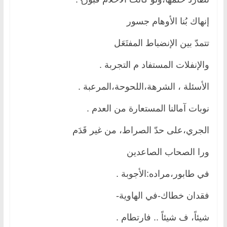
إنهاك بُنا الأوهام جسور
تتمدّ بين الإنضباط المفتَعَل
والإنفلات المستفاد م التجربة .
الأسئلة ، الشرهة،اللحوحة،المرعبة .
نوبات آمالنا المستعارة من العدم .
الجري،على حدّ الصراط، من غير قَدَم
ورا الصحاب الصاعدين
في طابور،مراده:الأجوبة .
فقدان خطاك-في الهاوية-
شيئاً، ف شيئاً .. فارتطام .