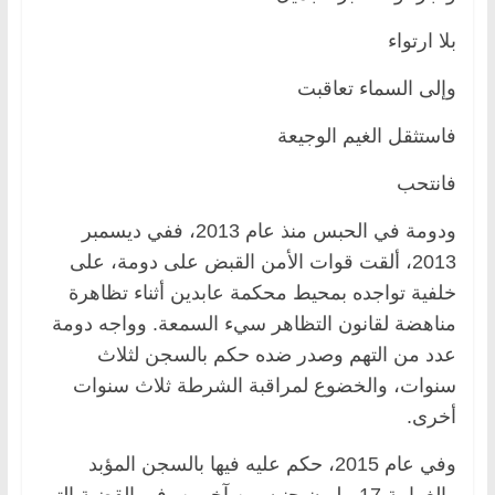
بلا ارتواء
وإلى السماء تعاقبت
فاستثقل الغيم الوجيعة
فانتحب
ودومة في الحبس منذ عام 2013، ففي ديسمبر
2013، ألقت قوات الأمن القبض على دومة، على
خلفية تواجده بمحيط محكمة عابدين أثناء تظاهرة
مناهضة لقانون التظاهر سيء السمعة. وواجه دومة
عدد من التهم وصدر ضده حكم بالسجن لثلاث
سنوات، والخضوع لمراقبة الشرطة ثلاث سنوات
أخرى.
وفي عام 2015، حكم عليه فيها بالسجن المؤبد
والغرامة 17 مليون جنيه بين آخرين، في القضية التي