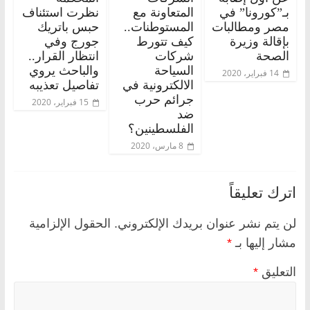
بـ”كورونا” في
المتعاونة مع
نظرت استئناف
مصر ومطالبات
المستوطنات..
حبس باتريك
بإقالة وزيرة
كيف تتورط
جورج وفي
الصحة
شركات
انتظار القرار..
السياحة
والباحث يروي
14 فبراير، 2020
الالكترونية في
تفاصيل تعذيبه
جرائم حرب
15 فبراير، 2020
ضد
الفلسطينين؟
8 مارس، 2020
اترك تعليقاً
لن يتم نشر عنوان بريدك الإلكتروني.
الحقول الإلزامية
مشار إليها بـ
*
التعليق
*