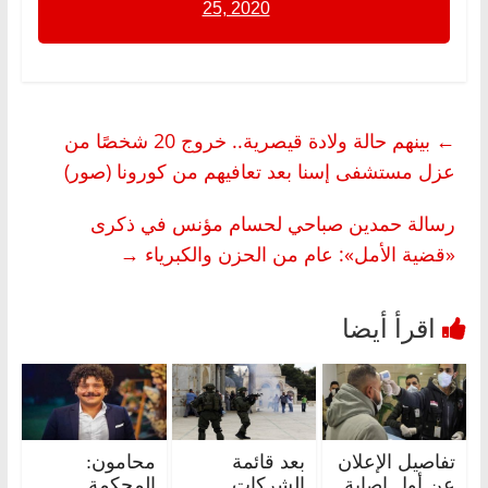
25, 2020
←
بينهم حالة ولادة قيصرية.. خروج 20 شخصًا من
عزل مستشفى إسنا بعد تعافيهم من كورونا (صور)
رسالة حمدين صباحي لحسام مؤنس في ذكرى
«قضية الأمل»: عام من الحزن والكبرياء
→
تفاصيل الإعلان
بعد قائمة
محامون:
عن أول إصابة
الشركات
المحكمة