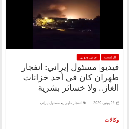
الرئيسية
عربي ودولي
فيديو| مسئول إيراني: انفجار
طهران كان في أحد خزانات
الغاز.. ولا خسائر بشرية
,
26 يونيو، 2020
انفجار طهران
مسئول إيراني
وكالات