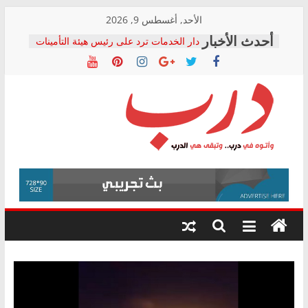
Skip
الأحد, أغسطس 9, 2026
to
دار الخدمات ترد على رئيس هيئة التأمينات
content
بعد مؤتمره الصحفي: إنكار الأزمة لا ينهي
معاناة أصحاب المعاشات.. ونطالب بكشف
الشركة المنفذة
فرحات سليمان يكتب: القطاع الصحي إلى
أين؟
حزب التحالف الشعبي يطلق لجنة “الحق
درب
في الصحة” بالإسكندرية لرصد الانتهاكات
ودعم المرضى
صور .. اعتماد الرسومات النهائية للقرار
وأتوه
الوزاري لمدينة الصحفيين.. وانتهاء أعمال
في
إنشاء المبنى الإداري
درب..
المجلس القومي لحقوق الإنسان يعلن
وتبقى
متابعة قضية الدكتور محمد زهران.. ويؤكد:
هي
قرينة البراءة وضمانات المحاكمة العادلة
حق أصيل
الدرب