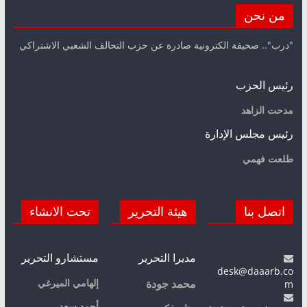
من نحن
"درب".. صحيفة الكترونية صادرة عن حزب التحالف الشعبي الاشتراكي
رئيس الحزب
مدحت الزاهد
رئيس مجلس الإدارة
طلعت فهمي
اتصل بنا
هيئة التحرير
تحت الانشاء
مديرا التحرير
مستشارو التحرير
desk@daaarb.co
m
إلهامي الميرغي
محمد جودة
أحمد سعد