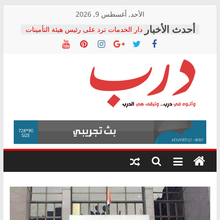
Skip
الأحد, أغسطس 9, 2026
to
دار الخدمات ترد على رئيس هيئة التأمينات
content
بعد مؤتمره الصحفي: إنكار الأزمة لا ينهي
معاناة أصحاب المعاشات.. ونطالب بكشف
الشركة المنفذة
فرحات سليمان يكتب: القطاع الصحي إلى
أين؟
حزب التحالف الشعبي يطلق لجنة “الحق
درب
في الصحة” بالإسكندرية لرصد الانتهاكات
ودعم المرضى
صور .. اعتماد الرسومات النهائية للقرار
وأتوه
الوزاري لمدينة الصحفيين.. وانتهاء أعمال
في
إنشاء المبنى الإداري
درب..
المجلس القومي لحقوق الإنسان يعلن
وتبقى
متابعة قضية الدكتور محمد زهران.. ويؤكد:
هي
قرينة البراءة وضمانات المحاكمة العادلة
حق أصيل
الدرب