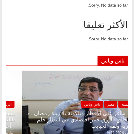
Sorry. No data so far.
الأكثر تعليقا
Sorry. No data so far.
ناس وناس
الرئيسية
مصر
ناس وناس
مقعد شاغر على الإفطار وبلكونة بلا زينة رمضان.. د.
عبدالخالق فاروق خبير اقتصادي في انتظار حلم
الحرية ولمة الحبايب
22 فبراير، 2026