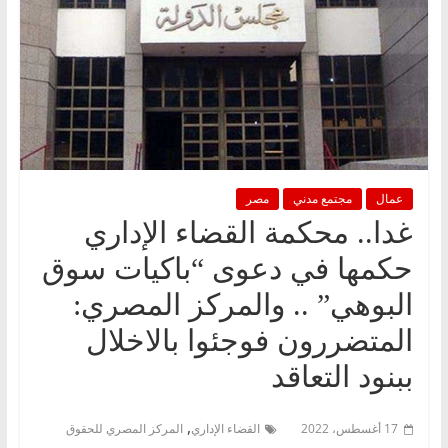
عمال
مجتمع مدني
مصر
غدا.. محكمة القضاء الإداري
حكمها في دعوى “باكيات سوق
البوهي” .. والمركز المصري:
المتضررون فوجئوا بالاخلال
ببنود التعاقد
,
17 أغسطس، 2022
القضاء الإداري
المركز المصري للحقوق