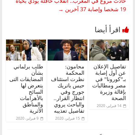
حادث مروع في المغرب.. انقلاب حافلة يودي بحياة
19 شخصا وإصابة 37 آخرين
→
تفاصيل الإعلان
محامون:
طلب برلماني
عن أول إصابة
المحكمة
بشأن
بـ”كورونا” في
نظرت استئناف
المضايقات التى
مصر ومطالبات
حبس باتريك
يتعرض لها
بإقالة وزيرة
جورج وفي
السائح
الصحة
انتظار القرار..
بالأهرامات
والباحث يروي
والمناطق
14 فبراير، 2020
تفاصيل تعذيبه
الأثرية
15 فبراير، 2020
9 فبراير، 2020