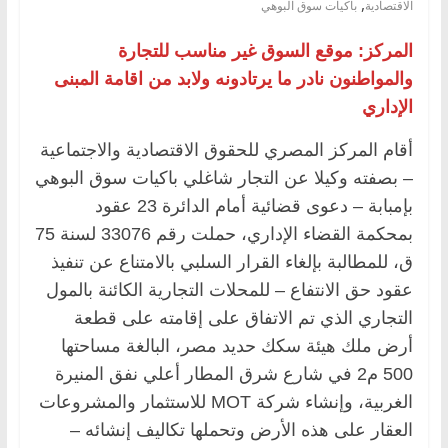
,
الاقتصادية
باكيات سوق البوهي
المركز: موقع السوق غير مناسب للتجارة
والمواطنون نادر ما يرتادونه ولابد من اقامة المبنى
الإداري
أقام المركز المصري للحقوق الاقتصادية والاجتماعية
– بصفته وكيلا عن التجار شاغلي باكيات سوق البوهي
بإمبابة – دعوى قضائية أمام الدائرة 23 عقود
بمحكمة القضاء الإداري، حملت رقم 33076 لسنة 75
ق، للمطالبة بإلغاء القرار السلبي بالامتناع عن تنفيذ
عقود حق الانتفاع – للمحلات التجارية الكائنة بالمول
التجاري الذي تم الاتفاق على إقامته على قطعة
أرض ملك هيئة سكك حديد مصر، البالغة مساحتها
500 م2 في شارع شرق المطار أعلي نفق المنيرة
الغربية، وإنشاء شركة MOT للاستثمار والمشروعات
العقار على هذه الأرض وتحملها تكاليف إنشائه –