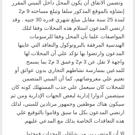
وتضمن الاتفاق أن يكون المحل داخل المبني المقرر
إنشاؤه بالموقع المذكور سلفا وتبلغ مساحته 9 م2
لمدة 25 سنة مقابل مبلغ شهري قدره 30 جنيه . وقد
ارتضي المدعون استلام هذه المحلات وفقا لتلك
المواصفات علما بأن المحل وفقا للرسومات
الهندسية المرفقة بالبروتوكول والتعاقد التي عاينها
المدعون وارتضوا بها تؤكد علي أن المحلات لها
واجهة لا تقل عن 3 م2 وعمق 3 م2 بما يسمح
للمدعين بممارسة نشاطهم التجاري بدون عوائق أو
تعتيم علي معروضاتهم، كما أن المبني المتضمن
للمحلات كان سيعمل علي جذب المستهلك كونه كان
سيتضمن أدوارا إدارية لبعض الجهات الإدارية ومن ثم
سيكون هناك موظفين وجمهور مرتادين للمبني، لذلك
ارتضي المدعون بكل ما سبق وقاموا بالتوقيع علي
هذه التعاقدات الخاصة بذلك مع المدعي عليهم.
إلا أن المتضررين من شاغلي الوحدات فوجئوا