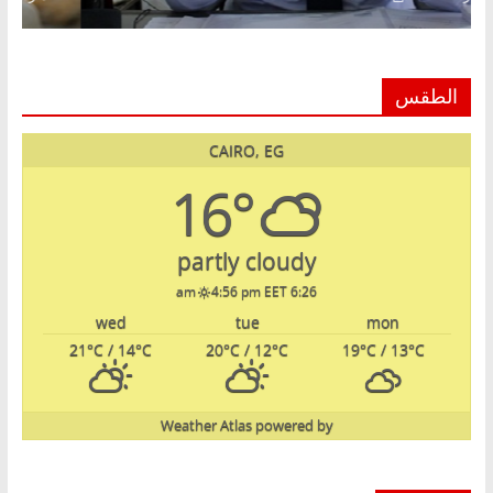
الطقس
CAIRO, EG
16°
partly cloudy
4:56 pm EET
6:26 am
wed
tue
mon
21
°C
/ 14
°C
20
°C
/ 12
°C
19
°C
/ 13
°C
Weather Atlas
powered by