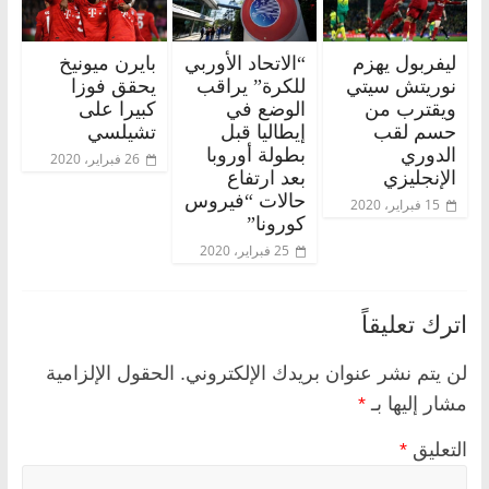
ليفربول يهزم
“الاتحاد الأوربي
بايرن ميونيخ
نوريتش سيتي
للكرة” يراقب
يحقق فوزا
ويقترب من
الوضع في
كبيرا على
حسم لقب
إيطاليا قبل
تشيلسي
الدوري
بطولة أوروبا
26 فبراير، 2020
الإنجليزي
بعد ارتفاع
حالات “فيروس
15 فبراير، 2020
كورونا”
25 فبراير، 2020
اترك تعليقاً
لن يتم نشر عنوان بريدك الإلكتروني.
الحقول الإلزامية
مشار إليها بـ
*
التعليق
*