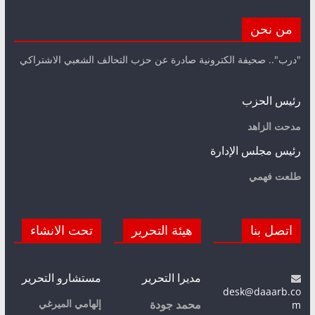
من نحن
"درب".. صحيفة الكترونية صادرة عن حزب التحالف الشعبي الاشتراكي
رئيس الحزب
مدحت الزاهد
رئيس مجلس الإدارة
طلعت فهمي
اتصل بنا
هيئة التحرير
تحت الانشاء
مديرا التحرير
مستشارو التحرير
desk@daaarb.co
m
إلهامي الميرغي
محمد جودة