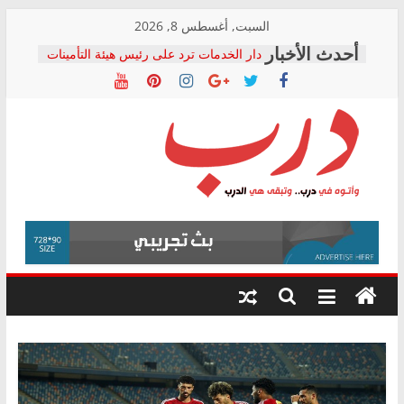
Skip
السبت, أغسطس 8, 2026
to
دار الخدمات ترد على رئيس هيئة التأمينات
content
بعد مؤتمره الصحفي: إنكار الأزمة لا ينهي
معاناة أصحاب المعاشات.. ونطالب بكشف
الشركة المنفذة
فرحات سليمان يكتب: القطاع الصحي إلى
أين؟
حزب التحالف الشعبي يطلق لجنة “الحق
درب
في الصحة” بالإسكندرية لرصد الانتهاكات
ودعم المرضى
صور .. اعتماد الرسومات النهائية للقرار
وأتوه
الوزاري لمدينة الصحفيين.. وانتهاء أعمال
في
إنشاء المبنى الإداري
درب..
المجلس القومي لحقوق الإنسان يعلن
وتبقى
متابعة قضية الدكتور محمد زهران.. ويؤكد:
هي
قرينة البراءة وضمانات المحاكمة العادلة
حق أصيل
الدرب