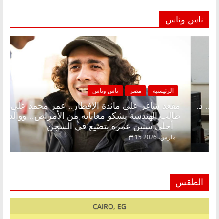
ناس وناس
صر
ناس وناس
الرئيسية
مصر
لى الإفطار وبلكونة بلا زينة رمضان.. د.
مقعد شاغر على م
اروق خبير اقتصادي في انتظار حلم
طالب الهندسة يشك
أحلى سنين عمره بتضيع في السجن
15 مارس، 2026
الطقس
CAIRO, EG