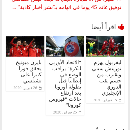
توفيق غانم 45 يوما في اتهامه بـ”نشر أخبار كاذبة”
→
ليفربول يهزم
“الاتحاد الأوربي
بايرن ميونيخ
نوريتش سيتي
للكرة” يراقب
يحقق فوزا
ويقترب من
الوضع في
كبيرا على
حسم لقب
إيطاليا قبل
تشيلسي
الدوري
بطولة أوروبا
26 فبراير، 2020
الإنجليزي
بعد ارتفاع
حالات “فيروس
15 فبراير، 2020
كورونا”
25 فبراير، 2020