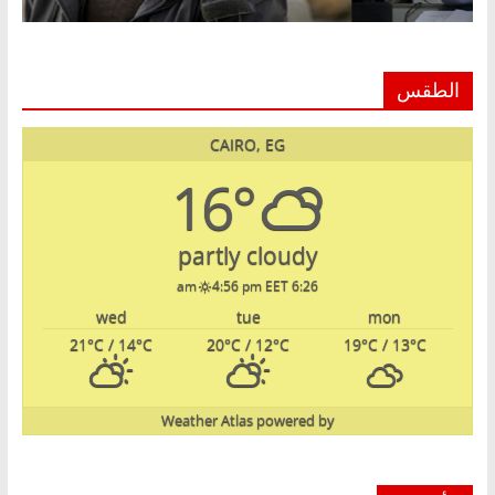
الطقس
CAIRO, EG
16°
partly cloudy
4:56 pm EET
6:26 am
wed
tue
mon
21
°C
/ 14
°C
20
°C
/ 12
°C
19
°C
/ 13
°C
Weather Atlas
powered by