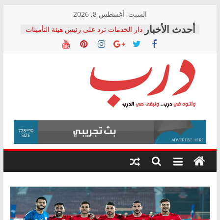
Skip
السبت, أغسطس 8, 2026
to
دار الخدمات ترد على رئيس هيئة التأمينات
content
بعد مؤتمره الصحفي: إنكار الأزمة لا ينهي
معاناة أصحاب المعاشات.. ونطالب بكشف
الشركة المنفذة
فرحات سليمان يكتب: القطاع الصحي إلى
أين؟
حزب التحالف الشعبي يطلق لجنة “الحق
درب
في الصحة” بالإسكندرية لرصد الانتهاكات
ودعم المرضى
صور .. اعتماد الرسومات النهائية للقرار
وأتوه
الوزاري لمدينة الصحفيين.. وانتهاء أعمال
في
إنشاء المبنى الإداري
درب..
المجلس القومي لحقوق الإنسان يعلن
وتبقى
متابعة قضية الدكتور محمد زهران.. ويؤكد:
هي
قرينة البراءة وضمانات المحاكمة العادلة
حق أصيل
الدرب