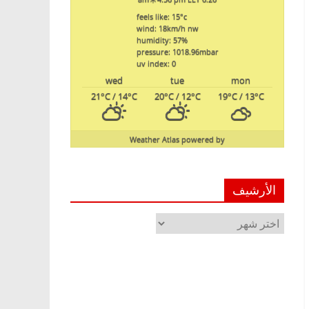
feels like: 15
°c
wind: 18
km/h
nw
humidity: 57
%
pressure: 1018.96
mbar
uv index: 0
wed
tue
mon
21
°C
/ 14
°C
20
°C
/ 12
°C
19
°C
/ 13
°C
Weather Atlas
powered by
الأرشيف
الأرشيف