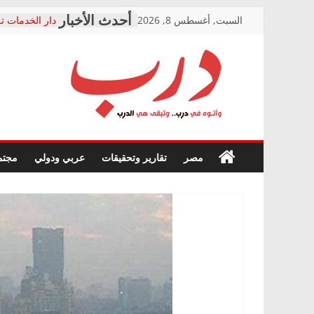
Skip
السبت, أغسطس 8, 2026
دار الخدمات تر
to
بعد مؤتمره الص
معاناة أصحاب
content
الشركة المنفذ
فرحات سليمان
درب
أين؟
حزب التحالف 
في الصحة” بال
وأتوه
ودعم المرضى
صور .. اعتماد 
في
مصر
تقارير وتحقيقات
عربي ودولي
مجتم
الوزاري لمدينة
درب..
إنشاء المبنى ا
وتبقى
المجلس القومي
هي
متابعة قضية ال
الدرب
قرينة البراءة 
حق أصيل