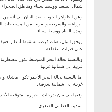
شمال الصعيد ووسط سيناء ومناطق الصحراء الغ
وعن الظواهر الجوية، لفت البيان إلى أنه من 
الزراعية والسريعة والقريبة من المسطحات الم
الرئيسية
مصر
ناس وناس
الرئيسية
مصر
ناس
ومدن القناة ووسط سيناء.
. عبدالخالق فاروق.. خبير اقتصادي
في ذكرى رحيله.. د.
حتفل بذكرى ميلاده وحيداً على أبواب
قانوني دافع عن قضا
ووفق البيان، هناك فرصة لسقوط أمطار خفيفة
ين (بروفايل)
للحرية (بروفايل)
26 يناير، 2026
26 يناير، 2026
على فترات متقطعة.
غربية إلى شمالية غربية.
غربية إلى شمالية شرقية.
وفيما يلي بيان بدرجات الحرارة المتوقعة ال
المدينة العظمى الصغرى