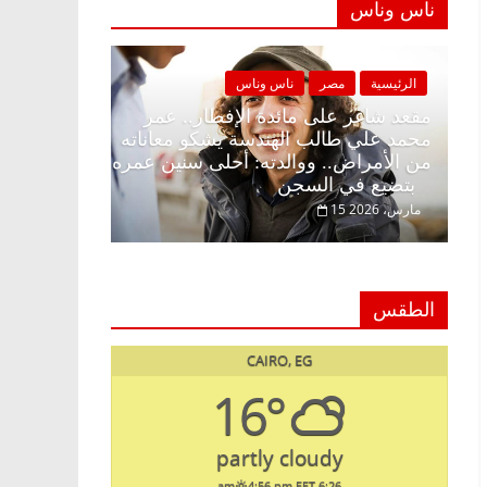
ناس وناس
الرئيسية
مصر
ناس وناس
الرئيسية
مصر
مقعد شاغر على الإفطار وبلكونة بلا زينة
مقعد شاغر على 
رمضان.. د. عبدالخالق فاروق خبير
محمد علي طالب
اقتصادي في انتظار حلم الحرية ولمة
من الأمراض.. و
الحبايب
بتضيع في السجن
22 فبراير، 2026
15 مارس، 2026
الطقس
CAIRO, EG
16°
partly cloudy
4:56 pm EET
6:26 am