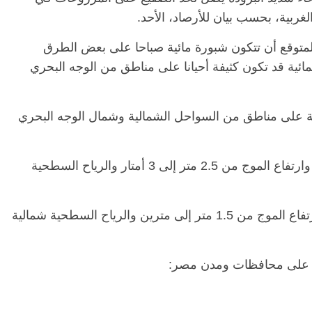
ربية، بحسب بيان للأرصاد، الأحد.
المتوقع أن تتكون شبورة مائية صباحا على بعض الطرق
الرئيسية
مصر
ناس وناس
ائية قد تكون كثيفة أحيانا على مناطق من الوجه البحري
 وناس
مقعد شاغر على مائدة الإفطار.. يحيى
 نور فرحات فقيه
حسين عبدالهادي فارس مقاومة
يا الوطن وانحاز
الخصخصة الذي دافع عن المال العام
 على مناطق من السواحل الشمالية وشمال الوجه البحري
(بروفايل)
21 فبراير، 2026
وبالنسبة لحالة البحر المتوسط تكون مضطربة وارتفاع الموج من 2.5 متر إلى 3 أمتار والرياح السطحية
أما بالنسبة لحالة البحر الأحمر تكون معتدلة وارتفاع الموج من 1.5 متر إلى مترين والرياح السطحية شمالية
أحد على محافظات ومدن مصر: