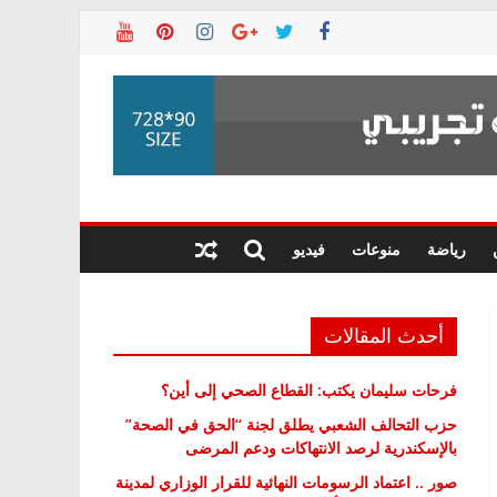
رياضة
منوعات
فيديو
أحدث المقالات
فرحات سليمان يكتب: القطاع الصحي إلى أين؟
حزب التحالف الشعبي يطلق لجنة “الحق في الصحة”
بالإسكندرية لرصد الانتهاكات ودعم المرضى
صور .. اعتماد الرسومات النهائية للقرار الوزاري لمدينة