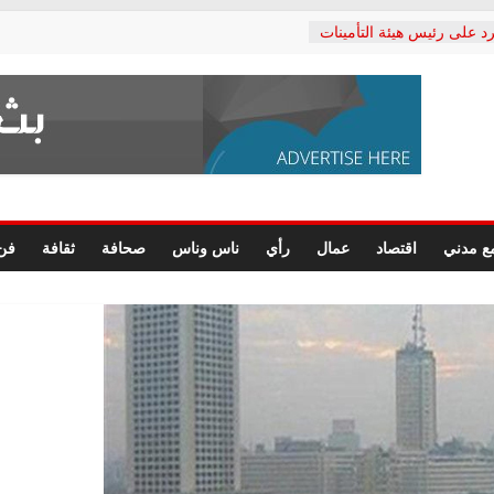
د على رئيس هيئة التأمينات
حفي: إنكار الأزمة لا ينهي
 المعاشات.. ونطالب بكشف
ة
 يكتب: القطاع الصحي إلى
الشعبي يطلق لجنة “الحق
إسكندرية لرصد الانتهاكات
الرسومات النهائية للقرار
ع مدني
اقتصاد
عمال
رأي
ناس وناس
صحافة
ثقافة
فن
 الصحفيين.. وانتهاء أعمال
لإداري
 لحقوق الإنسان يعلن
دكتور محمد زهران.. ويؤكد:
وضمانات المحاكمة العادلة