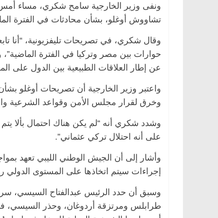
ونفى وزير الخارجية سامح شكري، مساء أمس ا
تشاووش أوغلو، بشأن محادثات في الفترة الما
وقال شكري، في تصريحات تليفزيونية، “أنا تابع
حوارات بين مصر وتركيا في الفترة الماضية”، 
عن إطار العلاقات الطبيعية بين الدول على الم
واعتبر وزير الخارجية أن تصريحات أوغلو بش
وخرق لقرار مجلس الأمن وقواعد الشرعية والدو
وشدد شكري أنه “لم يكن هناك احتمال بألا يتم ال
على أنه احتلال تركي عثماني”.
وأشار إلى أن الجيش الوطني الليبي تعهد بمو
إجراءات سيتم اتخاذها على المستوى الدولي رد
وسبق أن حدد الرئيس عبدالفتاح السيسي، سرت
طرابلس ومرتزقة أردوغان، وحذر السيسي، ف