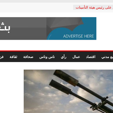
 على رئيس هيئة التأمينات
ي: إنكار الأزمة لا ينهي
لمعاشات.. ونطالب بكشف
كتب: القطاع الصحي إلى
شعبي يطلق لجنة “الحق
كندرية لرصد الانتهاكات
رسومات النهائية للقرار
ع مدني
اقتصاد
عمال
رأي
ناس وناس
صحافة
ثقافة
فن
لصحفيين.. وانتهاء أعمال
داري
لحقوق الإنسان يعلن
كتور محمد زهران.. ويؤكد:
مانات المحاكمة العادلة