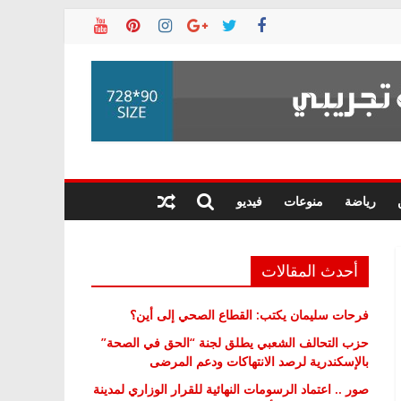
رياضة
منوعات
فيديو
أحدث المقالات
فرحات سليمان يكتب: القطاع الصحي إلى أين؟
حزب التحالف الشعبي يطلق لجنة “الحق في الصحة”
بالإسكندرية لرصد الانتهاكات ودعم المرضى
صور .. اعتماد الرسومات النهائية للقرار الوزاري لمدينة