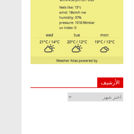
feels like: 15
°c
wind: 18
km/h
nw
humidity: 57
%
pressure: 1018.96
mbar
uv index: 0
wed
tue
mon
21
°C
/ 14
°C
20
°C
/ 12
°C
19
°C
/ 13
°C
Weather Atlas
powered by
الأرشيف
الأرشيف