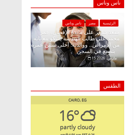
ناس وناس
الرئيسية
مصر
ناس وناس
الرئيسية
مصر
مقعد شاغر على الإفطار وبلكونة بلا زينة
مقعد شاغر على 
رمضان.. د. عبدالخالق فاروق خبير
محمد علي طالب
اقتصادي في انتظار حلم الحرية ولمة
من الأمراض.. و
الحبايب
بتضيع في السجن
22 فبراير، 2026
15 مارس، 2026
الطقس
CAIRO, EG
16°
partly cloudy
4:56 pm EET
6:26 am