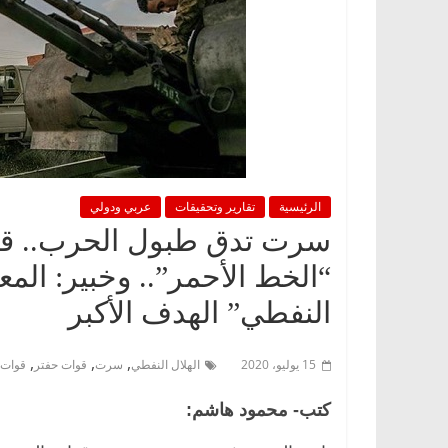
الرئيسية
تقارير وتحقيقات
عربي ودولي
سرت تدق طبول الحرب.. قو
“الخط الأحمر”.. وخبير: الم
النفطي” الهدف الأكبر
,
,
,
15 يوليو، 2020
الهلال النفطي
سرت
قوات حفتر
قوات 
كتب- محمود هاشم: