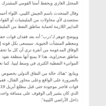
المحتل الغازي ويحفظ أمننا القومي المشترك وي
وقال المتحدث باسم الجيش الليبي، اللواء أحمد
ستتصدى لأي محاولات من المليشيات أو القوات ا
التدابير اللازمة لحماية مناطق النفط من الملي
ويوضح جوهر لـ”درب” أنه بعد فقدان قوات حفت
ومعظم المنشآت الحيوية، سيسعى بكل قوته إل
الوفاق المدعومة من أنقرة ترى أن كل ما تح
مناطق صحراوية، هذا لا يمنع أنها منطقة نفوذ ع
الموانيء النفطية الكبرى في وسط ليبيا، كما 
ويتابع: “هناك حالة من النفاق الدولي بخصوص ت
بالضرورة على الواقع وعلى محاور القتال، فف
الذي كان يشير إلى الوقوف على مسافة واحدة
داخل الأراضي الليبية”.