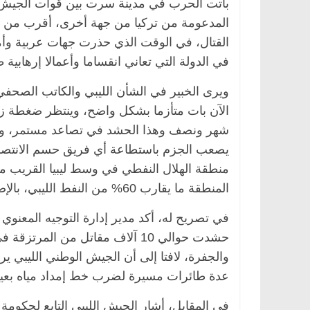
باتت الحرب في مدينة سرت بين قوات الجيش ا
المدعومة من تركيا من جهة أخرى، أقرب من 
القتال، في الوقت الذي حذرت جهات عربية وأم
في الدولة التي تعاني انقساما وأعمالا إرهابية
الرئيسية
مصر
ناس وناس
الرئيسية
مصر
ناس
. عبدالخالق فاروق.. خبير اقتصادي
في ذكرى رحيله.. د.
ويرى الخبير في الشأن الليبي والكاتب الصحف
حتفل بذكرى ميلاده وحيداً على أبواب
قانوني دافع عن قضا
الآن بات متأزما بشكل واضح، وينتظر ضغطة زر
ين (بروفايل)
للحرية (بروفايل)
شهر ونصف وهذا الحشد في تصاعد مستمر، وهن
26 يناير، 2026
26 يناير، 2026
يصعب الجزم باستطاعة أي فريق حسم الانتصا
منطقة الهلال النفطي في وسط ليبيا القريب 
المنطقة ما يقارب 60% من النفط الليبي، بالإضافة إلى 40% في الجنوب.
في تصريح له، أكد مدير إدارة التوجيه المعنوي
حشدت حوالي 10 آلاف مقاتل من ا
والجفرة، لافتا إلى أن الجيش الوطني الليبي 
عدة طائرات مسيرة لضرب خط إمداد مياه بع
في المقابل، أشار الجيش الليبي التابع لحكومة