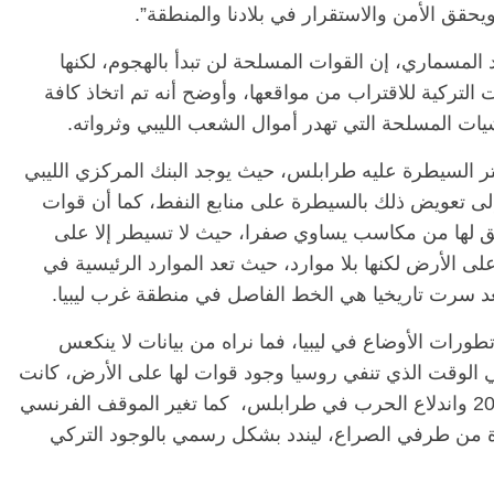
حقق الأمن والاستقرار في بلادنا والمنطقة”.
 المسماري، إن القوات المسلحة لن تبدأ بالهجوم، لكنها
لتركية للاقتراب من مواقعها، وأوضح أنه تم اتخاذ كافة
شيات المسلحة التي تهدر أموال الشعب الليبي وثرواته.
ر السيطرة عليه طرابلس، حيث يوجد البنك المركزي الليبي
ى تعويض ذلك بالسيطرة على منابع النفط، كما أن قوات
قق لها من مكاسب يساوي صفرا، حيث لا تسيطر إلا على
لى الأرض لكنها بلا موارد، حيث تعد الموارد الرئيسية في
تعد سرت تاريخيا هي الخط الفاصل في منطقة غرب ليبيا.
طورات الأوضاع في ليبيا، فما نراه من بيانات لا ينكعس
ي الوقت الذي تنفي روسيا وجود قوات لها على الأرض، كانت
قوات فاجنر موجودة حتى قبل مطلع أبريل 2019 واندلاع الحرب في طرابلس، كما تغير الموقف الفرنسي
 من طرفي الصراع، ليندد بشكل رسمي بالوجود التركي