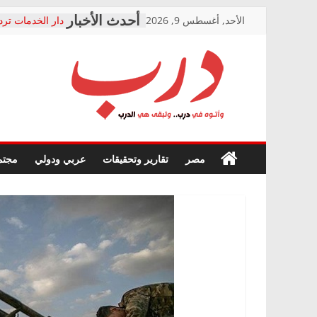
Skip
الأحد, أغسطس 9, 2026
دار الخدمات ترد
to
بعد مؤتمره الصحف
معاناة أصحاب ا
content
الشركة المنفذة
فرحات سليمان ي
درب
أين؟
حزب التحالف ال
في الصحة” بالإس
وأتوه
ودعم المرضى
صور .. اعتماد ال
في
مصر
تقارير وتحقيقات
عربي ودولي
مجتم
الوزاري لمدينة ا
درب..
إنشاء المبنى الإ
وتبقى
المجلس القومي 
هي
متابعة قضية الد
الدرب
قرينة البراءة وض
حق أصيل