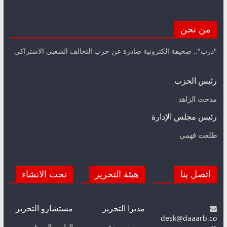
من نحن
"درب".. صحيفة الكترونية صادرة عن حزب التحالف الشعبي الاشتراكي
رئيس الحزب
مدحت الزاهد
رئيس مجلس الإدارة
طلعت فهمي
اتصل بنا
هيئة التحرير
تحت الانشاء
مديرا التحرير
مستشارو التحرير
desk@daaarb.co