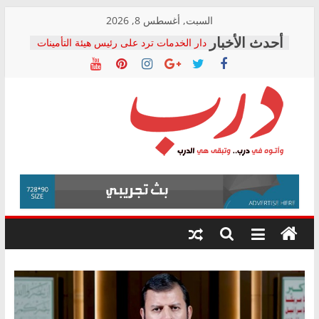
Skip
السبت, أغسطس 8, 2026
to
دار الخدمات ترد على رئيس هيئة التأمينات
content
بعد مؤتمره الصحفي: إنكار الأزمة لا ينهي
معاناة أصحاب المعاشات.. ونطالب بكشف
الشركة المنفذة
فرحات سليمان يكتب: القطاع الصحي إلى
أين؟
حزب التحالف الشعبي يطلق لجنة “الحق
درب
في الصحة” بالإسكندرية لرصد الانتهاكات
ودعم المرضى
صور .. اعتماد الرسومات النهائية للقرار
وأتوه
الوزاري لمدينة الصحفيين.. وانتهاء أعمال
في
إنشاء المبنى الإداري
درب..
المجلس القومي لحقوق الإنسان يعلن
وتبقى
متابعة قضية الدكتور محمد زهران.. ويؤكد:
هي
قرينة البراءة وضمانات المحاكمة العادلة
حق أصيل
الدرب