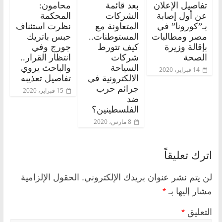
تفاصيل الإعلان
بعد قائمة
محامون:
عن أول إصابة
الشركات
المحكمة
بـ”كورونا” في
المتعاونة مع
نظرت استئناف
مصر ومطالبات
المستوطنات..
حبس باتريك
بإقالة وزيرة
كيف تتورط
جورج وفي
الصحة
شركات
انتظار القرار..
السياحة
والباحث يروي
14 فبراير، 2020
الالكترونية في
تفاصيل تعذيبه
جرائم حرب
15 فبراير، 2020
ضد
الفلسطينين؟
8 مارس، 2020
اترك تعليقاً
لن يتم نشر عنوان بريدك الإلكتروني.
الحقول الإلزامية
مشار إليها بـ
*
التعليق
*