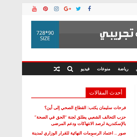
رياضة
منوعات
فيديو
أحدث المقالات
فرحات سليمان يكتب: القطاع الصحي إلى أين؟
حزب التحالف الشعبي يطلق لجنة “الحق في الصحة”
بالإسكندرية لرصد الانتهاكات ودعم المرضى
صور .. اعتماد الرسومات النهائية للقرار الوزاري لمدينة