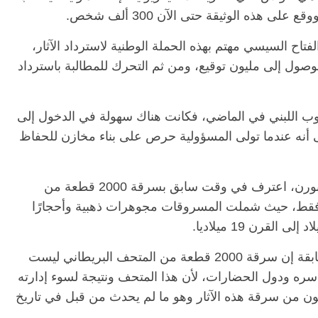
 هذه الوثيقة حتى الآن 300 ألف شخص.
ح السيسي مهتم بهذه الحملة الوطنية لاسترداد الآثار،
وصول إلى مليون توقيع، ومن ثم التحرك للمطالبة باسترداد
طوب اللبني في الماضي، فكانت هناك سهولة في الدخول إلى
ى أنه عندما تولى المسؤولية حرص على بناء مخازن للحفاظ
كان رئيس أمناء المتحف البريطاني، جورج أوزبورن، اعترف في وقت سابق بسرقة 2000 قطعة من
ا فقط، حيث شملت المسروقات مجوهرات ذهبية وأحجارًا
وفي هذا الشأن، قال حواس، في تصريحات سابقة إن سرقة 2000 قطعة من المتحف البريطاني ليست
ه ودول الحضارات، لأن هذا المتحف ونتيجة لسوء إدارته
ن من سرقة هذه الآثار وهو ما لم يحدث من قبل في تاريخ