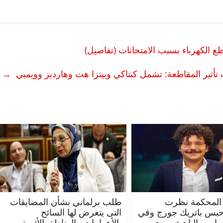
طع الكهرباء بسبب الامتحانات (تفاصيل)
→
المحكمة نظرت
طلب برلماني بشأن المضايقات
حبس باتريك جورج وفي
التى يتعرض لها السائح
قرار.. والباحث يروي
بالأهرامات والمناطق الأثرية