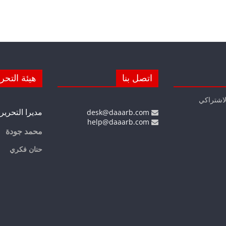
اتصل بنا
هيئة التحر
لاشتراكي
مديرا التحرير
desk@daaarb.com
help@daaarb.com
محمد جودة
حنان فكري