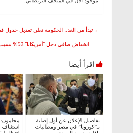
موجود الآن في المتحف البريطاني.
←
تبدأ من الغد.. الحكومة تعلن تعديل جدول ق
انخفاض صافي دخل “أمريكانا” 52% بسبب تأثير المقاطعة: تشمل كنتاكي وبيتزا هت وهارديز وويمبي
تفاصيل الإعلان عن أول إصابة
محامون: 
بـ”كورونا” في مصر ومطالبات
استئناف 
بإقالة وزيرة الصحة
انتظار ال