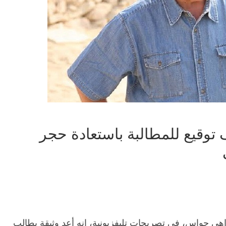
واس: جمعنا 300 ألف توقيع للمطالبة باستعادة حجر
 زاهي حواس، في تصريحات تليفزيونية، إنه أعد وثيقة يطالب