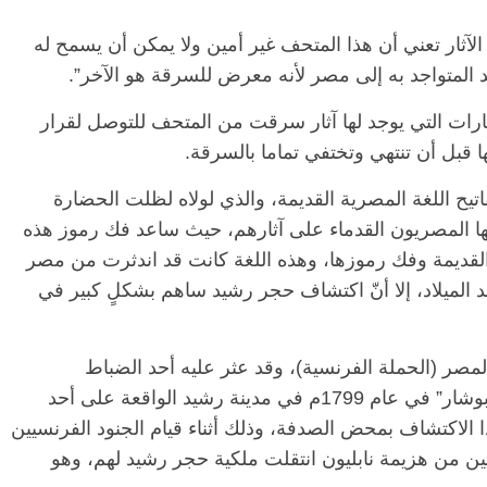
لآثار تعني أن هذا المتحف غير أمين ولا يمكن أن يسمح له
د المتواجد به إلى مصر لأنه معرض للسرقة هو الآخر”.
رات التي يوجد لها آثار سرقت من المتحف للتوصل لقرار
ا قبل أن تنتهي وتختفي تماما بالسرقة.
يح اللغة المصرية القديمة، والذي لولاه لظلت الحضارة
الرئيسية
مصر
ناس وناس
نها المصريون القدماء على آثارهم، حيث ساعد فك رموز هذه
مقعد شاغر على مائدة الإفطار.. يحيى
مق
القديمة وفك رموزها، وهذه اللغة كانت قد اندثرت من مصر
فرحات فقيه
حسين عبدالهادي فارس مقاومة
رم
 الميلاد، إلا أنّ اكتشاف حجر رشيد ساهم بشكلٍ كبير في
طن وانحاز
الخصخصة الذي دافع عن المال العام
اق
(بروفايل)
الحبايب
21 فبراير، 2026
22
مصر (الحملة الفرنسية)، وقد عثر عليه أحد الضباط
الفرنسيين والذي يدعى “بيير فرانسوا كزافييه بوشار” في عام 1799م في مدينة رشيد الواقعة على أحد
 الاكتشاف بمحض الصدفة، وذلك أثناء قيام الجنود الفرنسيين
نيين من هزيمة نابليون انتقلت ملكية حجر رشيد لهم، وهو