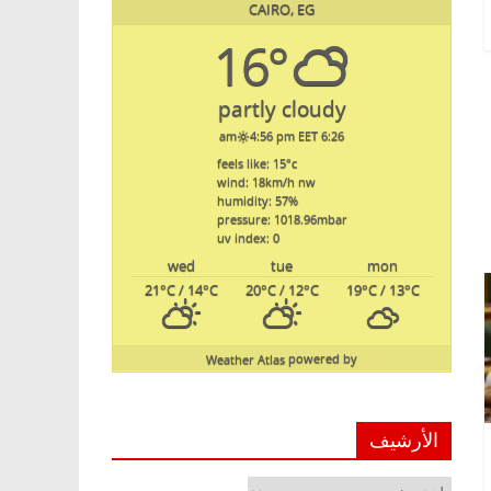
CAIRO, EG
16°
partly cloudy
4:56 pm EET
6:26 am
feels like: 15
°c
wind: 18
km/h
nw
humidity: 57
%
pressure: 1018.96
mbar
uv index: 0
wed
tue
mon
21
°C
/ 14
°C
20
°C
/ 12
°C
19
°C
/ 13
°C
Weather Atlas
powered by
الأرشيف
الأرشيف