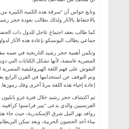
وتابع حواس أن “سرقة هذه الكمية الكبيرة من ا
بالاحتفاظ بالآثار ولذلك نطالب بعودة حجر رشي
كما طالب بعقد اجتماع عاجل للدول ذات الحضا
جماعي يطالب اليونسكو بإعادة هذه الآثار لدوله
وتكمن أهمية حجر رشيد التاريخية في ضمه مفات
المصرية غامضة، لأنها تشكل الكتابات التي دو
ة
مصر
ناس وناس
الرئيسية
مصر
ناس وناس
النقوش على فهم اللغة الهيروغليفية المصرية 
لخالق فاروق.. خبير اقتصادي
في ذكرى رحيله.. د. نور 
وتم التوقف عن استخدامها في القرن الرابع بعد
ذكرى ميلاده وحيداً على أبواب
قانوني دافع عن قضايا الو
إعادة إحياء هذه اللغة مرةً أخرى وفك رموزها.
للحرية (بروفايل)
26 يناير، 2026
تم اكتشاف حجر رشيد خلال فترة غزو نابليون ل
روافد نهر النيل شرق الإسكندرية، حيث جاء هذا
ببناء أحد الحصون الحربية، وبعد تمكن البريطا