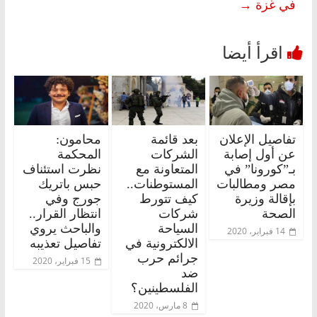
في غزة
→
تفاصيل الإعلان
بعد قائمة
محامون:
عن أول إصابة
الشركات
المحكمة
بـ”كورونا” في
المتعاونة مع
نظرت استئناف
مصر ومطالبات
المستوطنات..
حبس باتريك
بإقالة وزيرة
كيف تتورط
جورج وفي
الصحة
شركات
انتظار القرار..
السياحة
والباحث يروي
14 فبراير، 2020
الالكترونية في
تفاصيل تعذيبه
جرائم حرب
15 فبراير، 2020
ضد
الفلسطينين؟
8 مارس، 2020