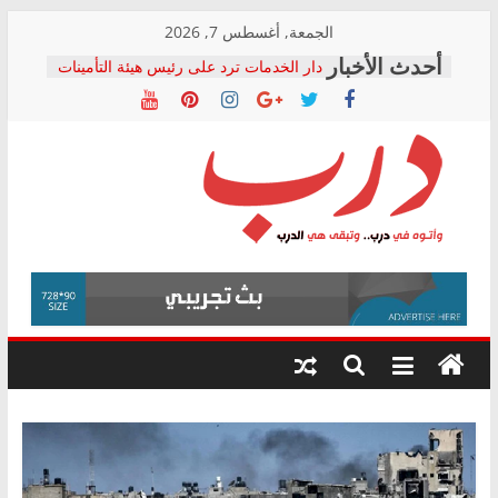
Skip
الجمعة, أغسطس 7, 2026
to
دار الخدمات ترد على رئيس هيئة التأمينات
content
بعد مؤتمره الصحفي: إنكار الأزمة لا ينهي
معاناة أصحاب المعاشات.. ونطالب بكشف
الشركة المنفذة
فرحات سليمان يكتب: القطاع الصحي إلى
أين؟
حزب التحالف الشعبي يطلق لجنة “الحق
درب
في الصحة” بالإسكندرية لرصد الانتهاكات
ودعم المرضى
صور .. اعتماد الرسومات النهائية للقرار
وأتوه
الوزاري لمدينة الصحفيين.. وانتهاء أعمال
في
إنشاء المبنى الإداري
درب..
المجلس القومي لحقوق الإنسان يعلن
وتبقى
متابعة قضية الدكتور محمد زهران.. ويؤكد:
هي
قرينة البراءة وضمانات المحاكمة العادلة
حق أصيل
الدرب