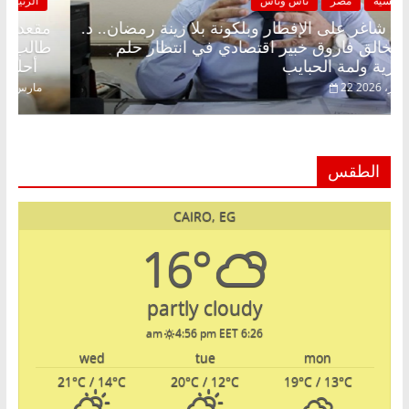
الرئيسية
مصر
ناس وناس
مقعد شاغر على الإفطار وبلكونة بلا زينة رمضان.. د.
عبدالخالق فاروق خبير اقتصادي في انتظار حلم
الحرية ولمة الحبايب
22 فبراير، 2026
الطقس
CAIRO, EG
16°
partly cloudy
4:56 pm EET
6:26 am
wed
tue
mon
21
°C
/ 14
°C
20
°C
/ 12
°C
19
°C
/ 13
°C