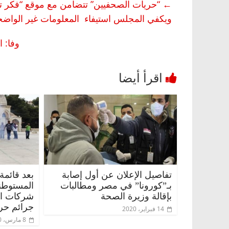
←
“حريات الصحفيين” تتضامن مع موقع “فكر تان
ويكفي المجلس استيفاء المعلومات غير الوا
وفا: ار
تفاصيل الإعلان عن أول إصابة
بعد قائمة
بـ”كورونا” في مصر ومطالبات
المستوطن
بإقالة وزيرة الصحة
شركات الس
جرائم حر
14 فبراير، 2020
8 مارس، 2020