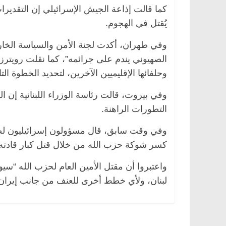
كما قالت إذاعة الجيش الإسرائيلي إن التقدير
يُقتل في الهجوم.
وفي طهران، أكدت لجنة الأمن والسياسة الخارج
الصهيوني يندم على جرائمه”، كما نقلت رويتر
وحلفائها الإقليميين الآخرين، لتحديد الخطوة التا
وفي بيروت، قالت رئاسة الوزراء اللبنانية إن 
التطورات الراهنة.
وفي وقت سابق، قال مسؤولون إسرائيليون لصح
ة
مصر
ناس وناس
الرئيسية
مصر
ناس وناس
كسر شوكة حزب الله من خلال قتل كبار قادته،
لخالق فاروق.. خبير اقتصادي
في ذكرى رحيله.. د. نور 
ذكرى ميلاده وحيداً على أبواب
قانوني دافع عن قضايا الو
واعتبروا أن مقتل الأمين العام لحزب الله “
للحرية (بروفايل)
لبنان، ولأي خطط أخرى للعنف من جانب إيران
26 يناير، 2026