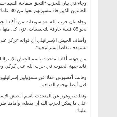
وجاء في بيان للحزب “التحق سماحة السيد حسن 
الخالدين الذين قاد مسيرتهم نحوا من 30 عاما”.
وجاء بيان حزب الله بعد سويعات من تأكيد الجيش
نحو 85 قنبلة خارقة للتحصينات، تزن كل منها طنا من المتفجرات، لاغتيال نصر الله.
وأضاف الجيش الإسرائيلي أن قواته “تركز على إ
تستهدف نقاطا إستراتيجية”.
من جهته، أفاد المتحدث باسم الجيش الإسرائي
قائد جبهة الجنوب في حزب الله علي كركي وعد
وقالت أكسيوس -نقلا عن مسؤولين إسرائيليين-
قتل أيضا بهجوم الضاحية.
ونقلت رويترز عن المتحدث باسم الجيش الإسرائيل
على ما يمكن لحزب الله أن يفعله، وأمامنا طري
علينا”.