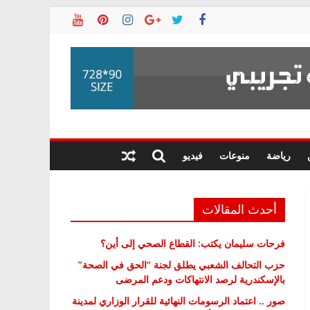
رياضة
منوعات
فيديو
أحدث المقالات
فرحات سليمان يكتب: القطاع الصحي إلى أين؟
حزب التحالف الشعبي يطلق لجنة “الحق في الصحة”
بالإسكندرية لرصد الانتهاكات ودعم المرضى
صور .. اعتماد الرسومات النهائية للقرار الوزاري لمدينة