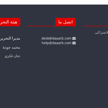
اتصل بنا
هيئة التحر
لاشتراكي
مديرا التحرير
desk@daaarb.com
help@daaarb.com
محمد جودة
حنان فكري