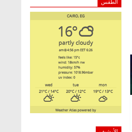
الطقس
CAIRO, EG
16°
partly cloudy
4:56 pm EET
6:26 am
feels like: 15
°c
wind: 18
km/h
nw
humidity: 57
%
pressure: 1018.96
mbar
uv index: 0
wed
tue
mon
21
°C
/ 14
°C
20
°C
/ 12
°C
19
°C
/ 13
°C
Weather Atlas
powered by
الأرشيف