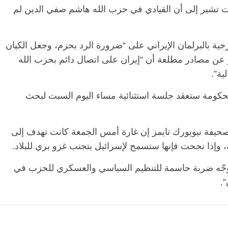
ات تشير إلى أن القيادي في حزب الله هاشم صفي الدين لم
ية بالبرلمان الإيراني على “ضرورة الرد بحزم، وجعل الكيان
ز عن مصادر مطلعة أن “إيران على اتصال دائم بحزب الله
لية”.
الحكومة ستعقد جلسة استثنائية مساء اليوم السبت لبحث
الرئيسية
مصر
ناس وناس
يفة نيويورك تايمز إن غارة أمس الجمعة كانت تهدف إلى
مقعد شاغر على مائدة الإفطار.. يحيى
مق
 وإذا نجحت فإنها ستسمح لإسرائيل بتجنب غزو بري للبلاد.
فرحات فقيه
حسين عبدالهادي فارس مقاومة
رم
طن وانحاز
الخصخصة الذي دافع عن المال العام
اق
سيوجّه ضربة حاسمة للتنظيم السياسي والعسكري للحزب في
(بروفايل)
الحبايب
”.
21 فبراير، 2026
22