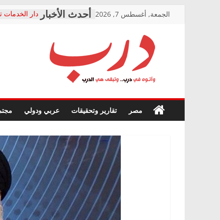
Skip
الجمعة, أغسطس 7, 2026
دار الخدمات ت
to
بعد مؤتمره الص
معاناة أصحاب
content
الشركة المنفذ
فرحات سليمان
درب
أين؟
حزب التحالف 
في الصحة” بال
وأتوه
ودعم المرضى
صور .. اعتماد 
في
مصر
تقارير وتحقيقات
عربي ودولي
مجتم
الوزاري لمدينة
درب..
إنشاء المبنى ا
وتبقى
المجلس القوم
هي
متابعة قضية ا
الدرب
قرينة البراءة 
حق أصيل