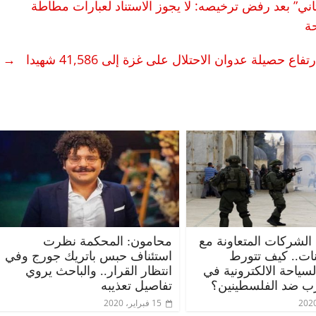
ي” بعد رفض ترخيصه: لا يجوز الاستناد لعبارات مطاطة
ضحة
تفاع حصيلة عدوان الاحتلال على غزة إلى 41,586 شهيدا
→
 الشركات المتعاونة مع
محامون: المحكمة نظرت
ات.. كيف تتورط
استئناف حبس باتريك جورج وفي
ياحة الالكترونية في
انتظار القرار.. والباحث يروي
ب ضد الفلسطينين؟
تفاصيل تعذيبه
15 فبراير، 2020