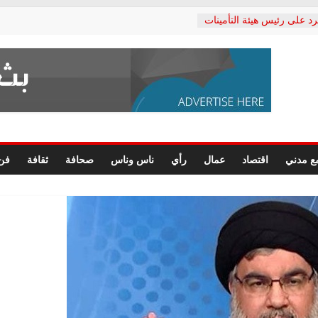
رد على رئيس هيئة التأمينات
حفي: إنكار الأزمة لا ينهي
 المعاشات.. ونطالب بكشف
ة
 يكتب: القطاع الصحي إلى
الشعبي يطلق لجنة “الحق
إسكندرية لرصد الانتهاكات
الرسومات النهائية للقرار
ع مدني
اقتصاد
عمال
رأي
ناس وناس
صحافة
ثقافة
فن
 الصحفيين.. وانتهاء أعمال
لإداري
ي لحقوق الإنسان يعلن
لدكتور محمد زهران.. ويؤكد:
وضمانات المحاكمة العادلة