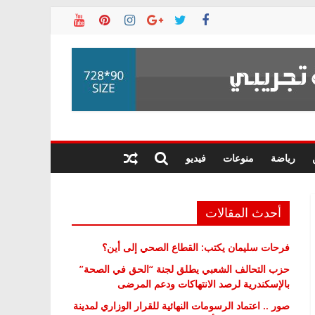
رياضة
منوعات
فيديو
أحدث المقالات
فرحات سليمان يكتب: القطاع الصحي إلى أين؟
حزب التحالف الشعبي يطلق لجنة “الحق في الصحة”
بالإسكندرية لرصد الانتهاكات ودعم المرضى
صور .. اعتماد الرسومات النهائية للقرار الوزاري لمدينة