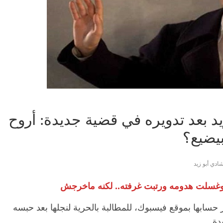
د بعد تدويره في قضية جديدة: أروح
يضيع؟
ادي أبو زيد
ه وغسلت هدومه ورتبت غرفته.. لكنه ماخرجش
حسابها بموقع فيسبوك، للمطالبة بالحرية لنجلها بعد حبسه