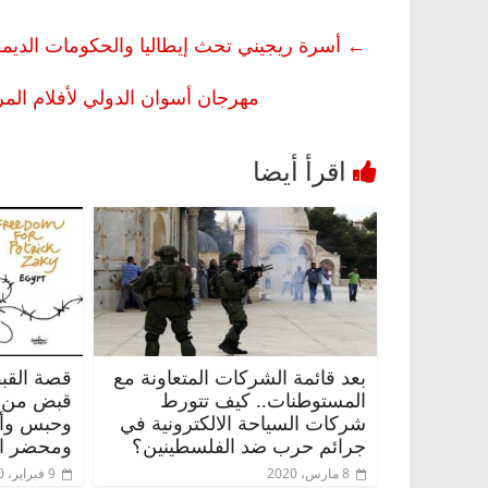
←
أسرة ريجيني تحث إيطاليا والحكومات الديمق
مهرجان أسوان الدولي لأفلام المر
بعد قائمة الشركات المتعاونة مع
قصة القب
المستوطنات.. كيف تتورط
قبض من ا
شركات السياحة الالكترونية في
وحبس وأخ
جرائم حرب ضد الفلسطينين؟
ومحضر ا
8 مارس، 2020
9 فبراير، 2020