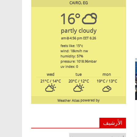
CAIRO, EG
16°
partly cloudy
4:56 pm EET
6:26 am
feels like: 15
°c
wind: 18
km/h
nw
humidity: 57
%
pressure: 1018.96
mbar
uv index: 0
wed
tue
mon
21
°C
/ 14
°C
20
°C
/ 12
°C
19
°C
/ 13
°C
Weather Atlas
powered by
الأرشيف
الأرشيف