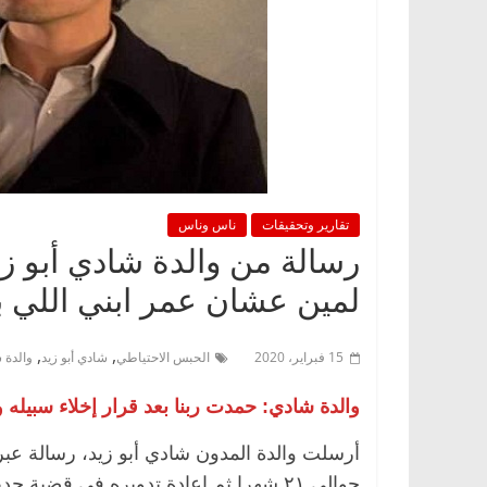
تقارير وتحقيقات
ناس وناس
رسالة من والدة شادي أبو زي
لمين عشان عمر ابني اللي ب
,
,
15 فبراير، 2020
الحبس الاحتياطي
شادي أبو زيد
والدة ش
والدة شادي: حمدت ربنا بعد قرار إخلاء سبيل
أرسلت والدة المدون شادي أبو زيد، رسالة عبر 
حوالي ٢١ شهرا ثم إعادة تدويره في قضية جديدة.