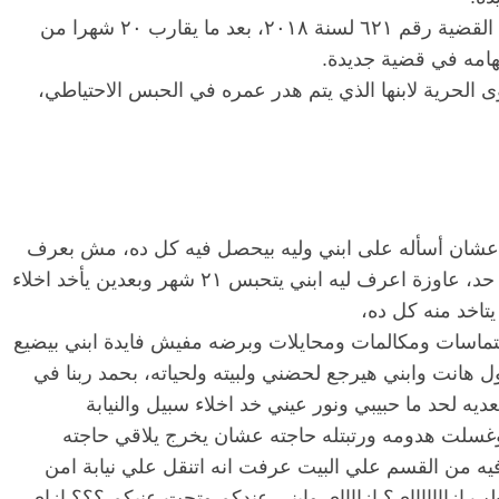
وأخلت محكمة الجنايات سبيل شادي على ذمة القضية رقم ٦٢١ لسنة ٢٠١٨، بعد ما يقارب ٢٠ شهرا من
تهامه في قضية جديدة.
ى الحرية لابنها الذي يتم هدر عمره في الحبس الاحتياطي،
عشان أسأله على ابني وليه بيحصل فيه كل ده، مش بعرف
اتعامل على الفيسبوك بس عاوزة استنجد بكل حد، عاوزة اعرف ليه ابني يتحبس ٢١ شهر وبعدين يأخد اخلاء
تاخد منه كل ده،
تماسات ومكالمات ومحايلات وبرضه مفيش فايدة ابني بيضيع
ل هانت وابني هيرجع لحضني ولبيته ولحياته، بحمد ربنا في
عديه لحد ما حبيبي ونور عيني خد اخلاء سبيل والنيابة
سلت هدومه ورتبتله حاجته عشان يخرج يلاقي حاجته
فيه من القسم علي البيت عرفت انه اتنقل علي نيابة امن
 ازاااااااي؟ ازااااي وابني عندكم وتحت عنيكم ؟؟؟ ازاي