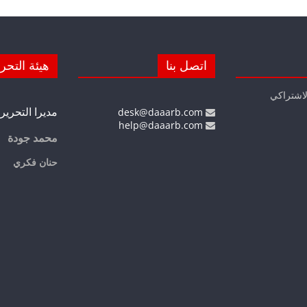
اتصل بنا
هيئة التحر
لاشتراكي
مديرا التحرير
desk@daaarb.com
help@daaarb.com
محمد جودة
حنان فكري