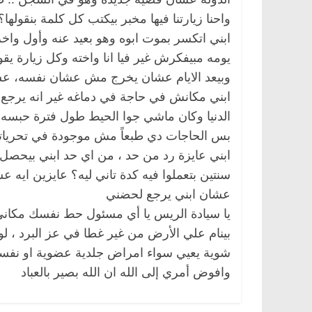
واحنا زيارتنا فيها مخبر بيكتب كل كلمة بنقوله
ابني اتكسر بموت ابوه وهو بعيد عنه وأول واخ
يومه مبيفكرش غير فيا انا واخته وكل زيارة يق
وبيعد الايام عشان يخرج مش عشان نفسه، عشان
ابني مكانش في حاجة في دماغه غير انه يرجع 
الدنيا وكان ماشي جوا الحيط طول فترة حبسه 
بس الحاجات دي طبعاً مش موجودة في تحرياتك
ابني عايزة رد من حد ، من اي حد ابني بيحصل ف
الرئيسية
مصر
ناس وناس
الرئيسية
مصر
سنتين بتعملوا فيه كدة تاني ليه؟ عايزين ايه
د. عبدالخالق فاروق.. خبير اقتصادي
في ذكرى رحيله..
يحتفل بذكرى ميلاده وحيداً على أبواب
قانوني دافع عن ق
عشان ابني يرجع لحضني
السبعين (بروفايل)
للحرية (بروفايل)
يا سيادة الريس يا أي مسئول حط نفسك مكاني
26 يناير، 2026
26 يناير، 2026
بينام علي الأرض من غير غطا في عز البرد ، لو
شوية يعيي سواء امراض جلدية عضوية او نفس
وافوض أمري إلى الله ان الله بصير بالعباد