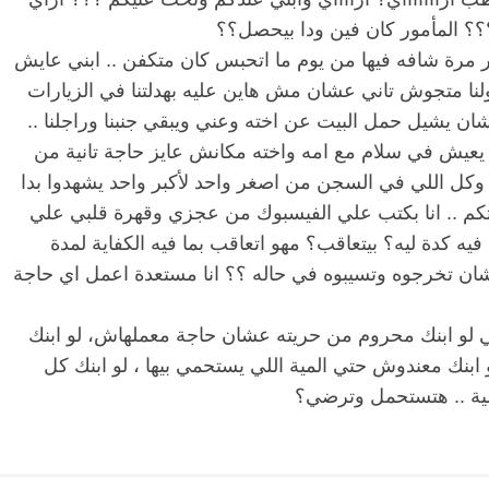
ا؟؟؟ المأمور كان فين ودا بيحصل؟؟
ر مرة شافه فيها من يوم ما اتحبس كان متكفن .. ابني عايش
ولنا متجوش تاني عشان مش هاين عليه بهدلتنا في الزيارات
 يشيل حمل البيت عن اخته وعني ويبقي جنبنا وراجلنا ..
يعيش في سلام مع امه واخته مكانش عايز حاجة تانية من
وكل اللي في السجن من اصغر واحد لأكبر واحد يشهدوا بدا
م .. انا بكتب علي الفيسبوك من عجزي وقهرة قلبي علي
الرئيسية
مصر
ناس وناس
يه كدة ليه؟ بيتعاقب؟ مهو اتعاقب بما فيه الكفاية لمدة
ناس وناس
مقعد شاغر على مائدة الإفطار.. يحي
 عشان تخرجوه وتسيبوه في حاله ؟؟ انا مستعدة اعمل اي حاجة
 د. نور فرحات فقيه
حسين عبدالهادي فارس مقاومة
ضايا الوطن وانحاز
الخصخصة الذي دافع عن المال العام
(بروفايل)
 لو ابنك محروم من حريته عشان حاجة معملهاش، لو ابنك
21 فبراير، 2026
 ابنك معندوش حتي المية اللي يستحمي بيها ، لو ابنك كل
ية .. هتستحمل وترضي؟