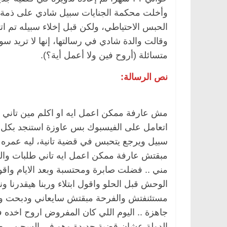
الحبس الاحتياطي، ولكن قبل إخلاء سبيله تم ا
وقالت والدة شادي في رسالتها، إنها لا تريد سو
متسائلة (أروح فين ولا أعمل أية؟).
نص الرسالة:
مش عارفة ممكن اعمل ايه او اكلم مين تاني 
سبيل ويرجع يتحبس في قضية تانية، ليه عمره ي
مبقتش عارفة ممكن اعمل ايه تاني طلبات وال
مني .. فضلت صابرة ومحتسبة وبعد الايام واقو
الوحش قبل الحلو واقول ابتلاء وربنا هيقدرنا ون
مستئنفتش والفرحة مبقتش سايعاني ودبحت وغ
جاهزة .. اليوم اللي كان المفروض اروح اخده 
الدولة عشان قضية جديدة وهو في السجن .. طب