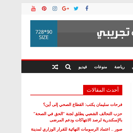
رياضة
منوعات
فيديو
أحدث المقالات
فرحات سليمان يكتب: القطاع الصحي إلى أين؟
حزب التحالف الشعبي يطلق لجنة “الحق في الصحة”
بالإسكندرية لرصد الانتهاكات ودعم المرضى
صور .. اعتماد الرسومات النهائية للقرار الوزاري لمدينة