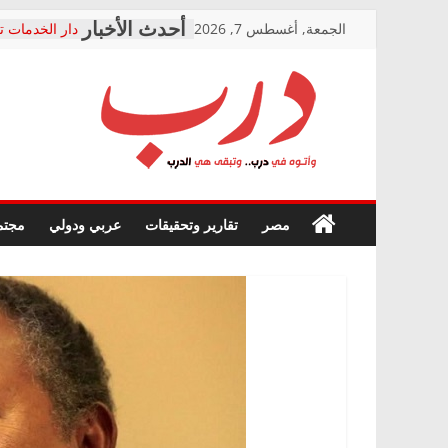
Skip
الجمعة, أغسطس 7, 2026
دار الخدمات ت
to
بعد مؤتمره الص
معاناة أصحاب
content
الشركة المنفذ
فرحات سليمان
درب
أين؟
حزب التحالف 
في الصحة” بال
وأتوه
ودعم المرضى
صور .. اعتماد 
في
مصر
تقارير وتحقيقات
عربي ودولي
مجتم
الوزاري لمدينة
درب..
إنشاء المبنى ا
وتبقى
المجلس القوم
هي
متابعة قضية ا
الدرب
قرينة البراءة 
حق أصيل