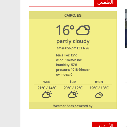
الطقس
CAIRO, EG
16°
partly cloudy
4:56 pm EET
6:26 am
feels like: 15
°c
wind: 18
km/h
nw
humidity: 57
%
pressure: 1018.96
mbar
uv index: 0
wed
tue
mon
21
°C
/ 14
°C
20
°C
/ 12
°C
19
°C
/ 13
°C
Weather Atlas
powered by
الأرشيف