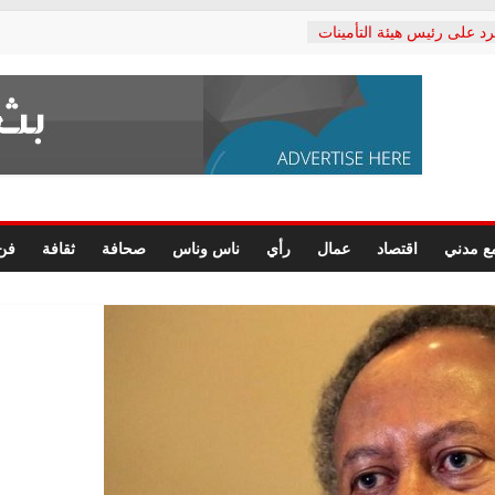
رد على رئيس هيئة التأمينات
حفي: إنكار الأزمة لا ينهي
 المعاشات.. ونطالب بكشف
ة
 يكتب: القطاع الصحي إلى
الشعبي يطلق لجنة “الحق
إسكندرية لرصد الانتهاكات
الرسومات النهائية للقرار
ع مدني
اقتصاد
عمال
رأي
ناس وناس
صحافة
ثقافة
فن
 الصحفيين.. وانتهاء أعمال
لإداري
ي لحقوق الإنسان يعلن
لدكتور محمد زهران.. ويؤكد:
وضمانات المحاكمة العادلة