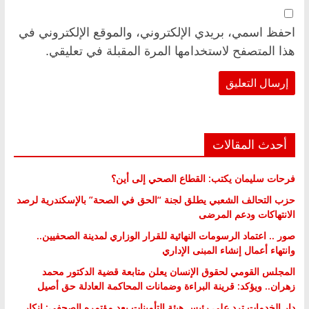
احفظ اسمي، بريدي الإلكتروني، والموقع الإلكتروني في
هذا المتصفح لاستخدامها المرة المقبلة في تعليقي.
أحدث المقالات
فرحات سليمان يكتب: القطاع الصحي إلى أين؟
حزب التحالف الشعبي يطلق لجنة “الحق في الصحة” بالإسكندرية لرصد
الانتهاكات ودعم المرضى
صور .. اعتماد الرسومات النهائية للقرار الوزاري لمدينة الصحفيين..
وانتهاء أعمال إنشاء المبنى الإداري
المجلس القومي لحقوق الإنسان يعلن متابعة قضية الدكتور محمد
زهران.. ويؤكد: قرينة البراءة وضمانات المحاكمة العادلة حق أصيل
دار الخدمات ترد على رئيس هيئة التأمينات بعد مؤتمره الصحفي: إنكار