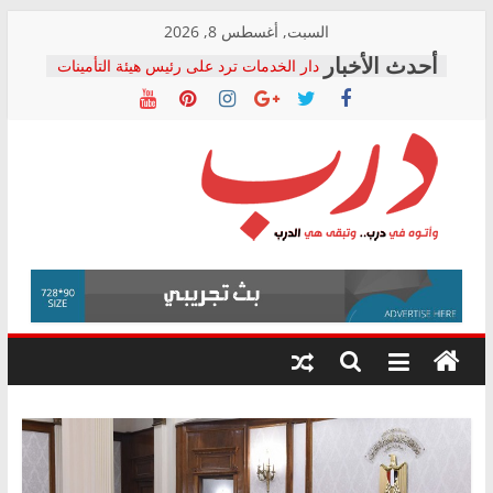
Skip
السبت, أغسطس 8, 2026
to
دار الخدمات ترد على رئيس هيئة التأمينات
content
بعد مؤتمره الصحفي: إنكار الأزمة لا ينهي
معاناة أصحاب المعاشات.. ونطالب بكشف
الشركة المنفذة
فرحات سليمان يكتب: القطاع الصحي إلى
أين؟
حزب التحالف الشعبي يطلق لجنة “الحق
درب
في الصحة” بالإسكندرية لرصد الانتهاكات
ودعم المرضى
صور .. اعتماد الرسومات النهائية للقرار
وأتوه
الوزاري لمدينة الصحفيين.. وانتهاء أعمال
في
إنشاء المبنى الإداري
درب..
المجلس القومي لحقوق الإنسان يعلن
وتبقى
متابعة قضية الدكتور محمد زهران.. ويؤكد:
هي
قرينة البراءة وضمانات المحاكمة العادلة
حق أصيل
الدرب