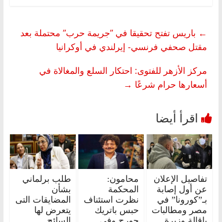
←
باريس تفتح تحقيقا في ”جريمة حرب” محتملة بعد
مقتل صحفي فرنسي- إيرلندي في أوكرانيا
مركز الأزهر للفتوى: احتكار السلع والمغالاة في
أسعارها حرام شرعًا
→
تفاصيل الإعلان
محامون:
طلب برلماني
عن أول إصابة
المحكمة
بشأن
بـ”كورونا” في
نظرت استئناف
المضايقات التى
مصر ومطالبات
حبس باتريك
يتعرض لها
بإقالة وزيرة
جورج وفي
السائح