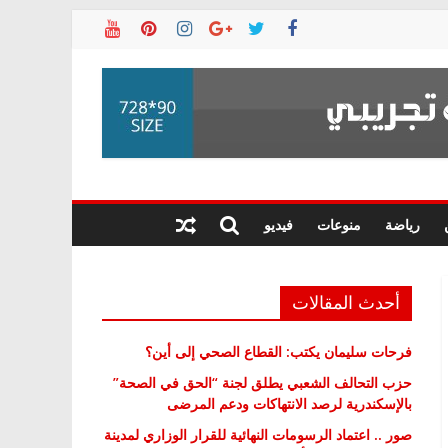
رياضة
منوعات
فيديو
أحدث المقالات
فرحات سليمان يكتب: القطاع الصحي إلى أين؟
حزب التحالف الشعبي يطلق لجنة “الحق في الصحة”
بالإسكندرية لرصد الانتهاكات ودعم المرضى
صور .. اعتماد الرسومات النهائية للقرار الوزاري لمدينة