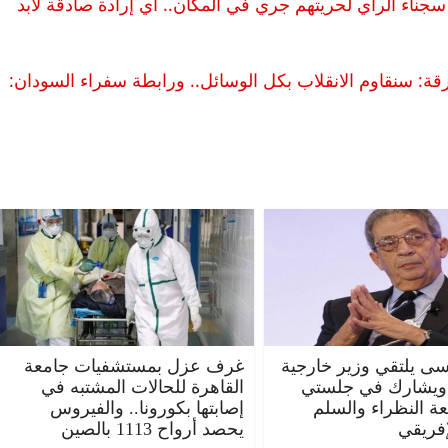
سجناء الرأي لحريتهم جري في المكان.. أي إرادة صادقة لابد
رقة: سنقاوم الانقلاب بكل الوسائل.. ورابطة سفراء السودان:
ى يلتقي وزير خارجية
غرف عزل بمستشفيات جامعة
 ويشارك في جلستي
القاهرة للحالات المشتبه في
عة النظراء والسلم
إصابتها بكورونا.. والفيروس
إفريقي
يحصد أرواح 1113 بالصين