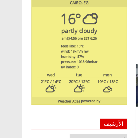
CAIRO, EG
16°
partly cloudy
4:56 pm EET
6:26 am
feels like: 15
°c
wind: 18
km/h
nw
humidity: 57
%
pressure: 1018.96
mbar
uv index: 0
wed
tue
mon
21
°C
/ 14
°C
20
°C
/ 12
°C
19
°C
/ 13
°C
Weather Atlas
powered by
الأرشيف
الأرشيف