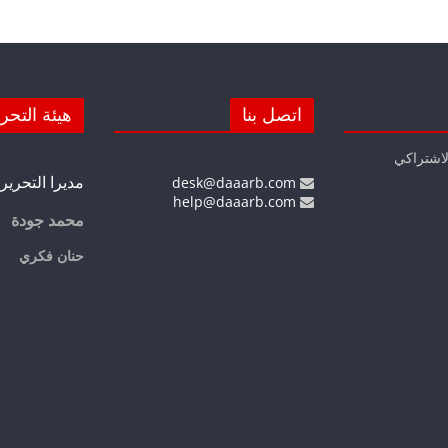
اتصل بنا
هيئة التحر
لاشتراكي
مديرا التحرير
desk@daaarb.com
help@daaarb.com
محمد جودة
حنان فكري