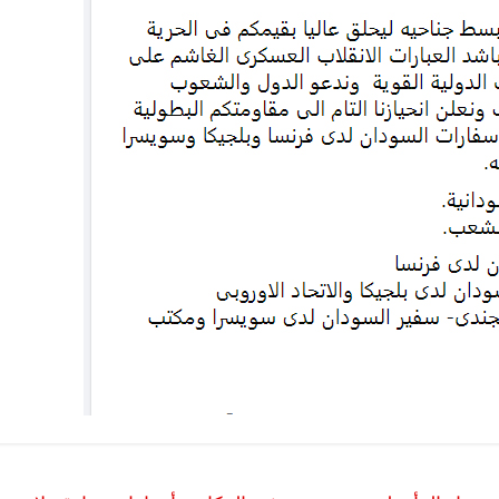
الرئيسية
مصر
ناس وناس
مقعد شاغر على مائدة الإفطار.. يحيى
م
 فرحات فقيه
حسين عبدالهادي فارس مقاومة
ر
وطن وانحاز
الخصخصة الذي دافع عن المال العام
ا
(بروفايل)
الح
21 فبراير، 2026