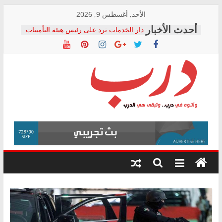
Skip
الأحد, أغسطس 9, 2026
to
دار الخدمات ترد على رئيس هيئة التأمينات
content
بعد مؤتمره الصحفي: إنكار الأزمة لا ينهي
معاناة أصحاب المعاشات.. ونطالب بكشف
الشركة المنفذة
فرحات سليمان يكتب: القطاع الصحي إلى
أين؟
حزب التحالف الشعبي يطلق لجنة “الحق
درب
في الصحة” بالإسكندرية لرصد الانتهاكات
ودعم المرضى
صور .. اعتماد الرسومات النهائية للقرار
وأتوه
الوزاري لمدينة الصحفيين.. وانتهاء أعمال
في
إنشاء المبنى الإداري
درب..
المجلس القومي لحقوق الإنسان يعلن
وتبقى
متابعة قضية الدكتور محمد زهران.. ويؤكد:
هي
قرينة البراءة وضمانات المحاكمة العادلة
حق أصيل
الدرب