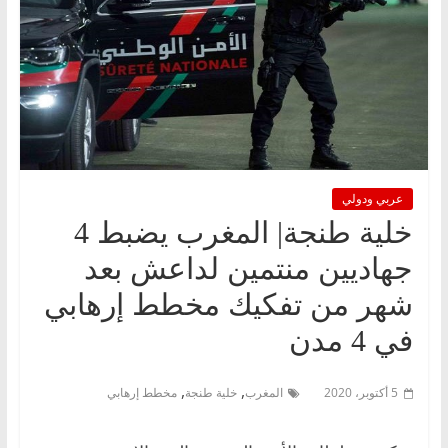
عربي ودولي
خلية طنجة| المغرب يضبط 4
جهاديين منتمين لداعش بعد
شهر من تفكيك مخطط إرهابي
في 4 مدن
,
,
5 أكتوبر، 2020
المغرب
خلية طنجة
مخطط إرهابي