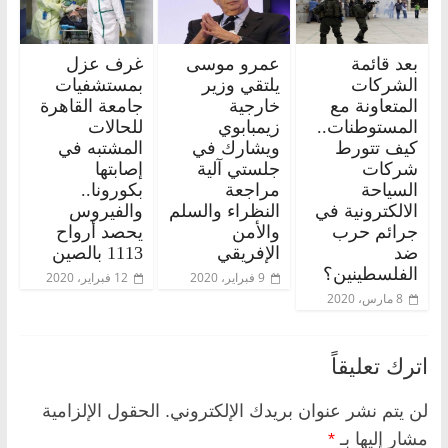
بعد قائمة
عمرو موسى
غرف عزل
الشركات
يلتقي وزير
بمستشفيات
المتعاونة مع
خارجية
جامعة القاهرة
المستوطنات..
زيمبابوي
للحالات
كيف تتورط
ويشارك في
المشتبه في
شركات
جلستي آلية
إصابتها
السياحة
مراجعة
بكورونا..
الالكترونية في
النظراء والسلم
والفيروس
جرائم حرب
والأمن
يحصد أرواح
ضد
الإفريقي
1113 بالصين
الفلسطينين؟
9 فبراير، 2020
12 فبراير، 2020
8 مارس، 2020
اترك تعليقاً
لن يتم نشر عنوان بريدك الإلكتروني.
الحقول الإلزامية
مشار إليها بـ
*