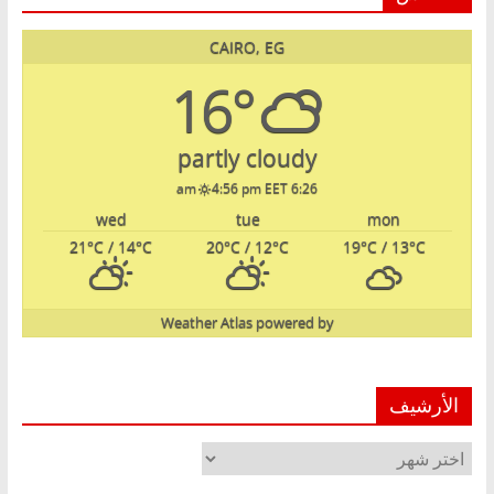
CAIRO, EG
16°
partly cloudy
4:56 pm EET
6:26 am
wed
tue
mon
21
°C
/ 14
°C
20
°C
/ 12
°C
19
°C
/ 13
°C
Weather Atlas
powered by
الأرشيف
الأرشيف