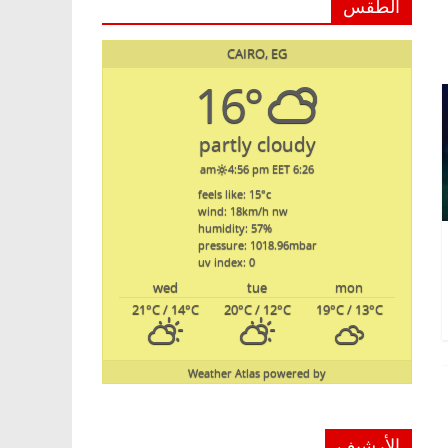
الطقس
CAIRO, EG
16°
partly cloudy
4:56 pm EET
6:26 am
feels like: 15
°c
wind: 18
km/h
nw
humidity: 57
%
pressure: 1018.96
mbar
uv index: 0
wed
tue
mon
21
°C
/ 14
°C
20
°C
/ 12
°C
19
°C
/ 13
°C
Weather Atlas
powered by
الأرشيف