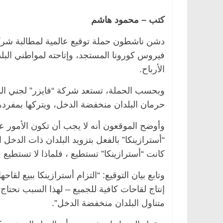
كتب – محمود هاشم
دشن ناشطون حملة توقيع عالمية لمطالبة شركتي
فيروس كورونا المستجد، وإتاحته لمواطني البل
الأرباح.
وبحسب الحملة، تستعد شركة “فايزر” لجني المل
حرمان البلدان منخفضة الدخل، ويتركها بمفرده
وأوضح الموقعون أنه لا يجب أن تكون الأمور عل
“أسترازينكا” بالفعل بتزويد البلدان ذات الدخل
كانت “أسترازينكا” تستطيع ، فلماذا لا تستطيع 
وتابع بيان التوقيع: “التزام أسترازينكا ببيع لقاح
إنتاج لقاحات كافية للجميع – لهذا السبب نحتا
متناول البلدان منخفضة الدخل”.