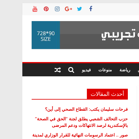
رياضة
منوعات
فيديو
أحدث المقالات
فرحات سليمان يكتب: القطاع الصحي إلى أين؟
حزب التحالف الشعبي يطلق لجنة “الحق في الصحة”
بالإسكندرية لرصد الانتهاكات ودعم المرضى
صور .. اعتماد الرسومات النهائية للقرار الوزاري لمدينة