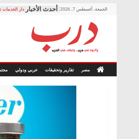
Skip
الجمعة, أغسطس 7, 2026
دار الخدمات ت
to
بعد مؤتمره الص
معاناة أصحاب
content
الشركة المنفذ
فرحات سليمان
درب
أين؟
حزب التحالف 
في الصحة” بال
وأتوه
ودعم المرضى
صور .. اعتماد 
في
مصر
تقارير وتحقيقات
عربي ودولي
مجتم
الوزاري لمدينة
درب..
إنشاء المبنى ا
وتبقى
المجلس القوم
هي
متابعة قضية ا
الدرب
قرينة البراءة 
حق أصيل