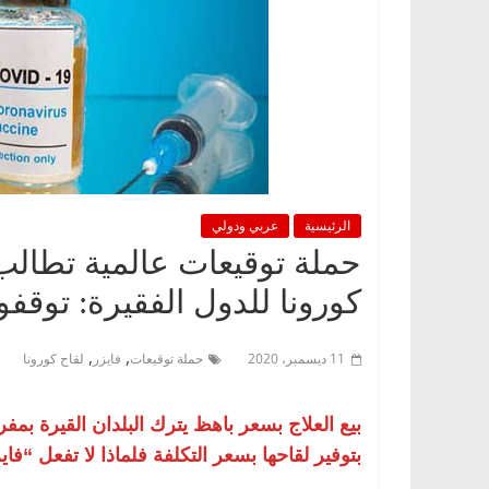
الرئيسية
عربي ودولي
حملة توقيعات عالمية تطالب “
كورونا للدول الفقيرة: توقف
,
,
11 ديسمبر، 2020
حملة توقيعات
فايزر
لقاح كورونا
بيع العلاج بسعر باهظ يترك البلدان القيرة بم
بتوفير لقاحها بسعر التكلفة فلماذا لا تفعل “فاي