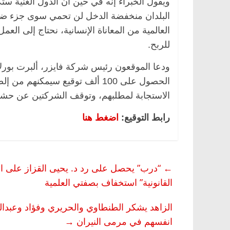
ويقول الخبراء إنه في حين أن الدول الغنية س
العالمية من المعاناة الإنسانية، نحتاج إلى الع
للربح.
ودعا الموقعون رئيس شركة فايزر، ألبرت بورلا
الحصول على 100 ألف توقيع سيم
الاستجابة لمطلبهم، وتوقف الشركتين عن حشو جي
رابط التوقيع:
اضغط هنا
مصر
ناس وناس
الرئيسية
مصر
ناس وناس
الق فاروق.. خبير اقتصادي
في ذكرى رحيله.. د. نور فر
رى ميلاده وحيداً على أبواب
قانوني دافع عن قضايا الوطن
←
“درب” يحصل على رد د. يحيى القزاز على اس
للحرية (بروفايل)
القانونية” استخفاف بصفتي العلمية
26 يناير، 2026
الزاهد يشكر الطنطاوي والحريري وفؤاد وعبدالغ
انفسهم في مرمى النيران
→