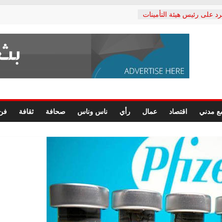
رد على رئيس هيئة التأمينات
حفي: إنكار الأزمة لا ينهي
 المعاشات.. ونطالب بكشف
ة
 يكتب: القطاع الصحي إلى
الشعبي يطلق لجنة “الحق
إسكندرية لرصد الانتهاكات
الرسومات النهائية للقرار
ع مدني
اقتصاد
عمال
رأي
ناس وناس
صحافة
ثقافة
فن
 الصحفيين.. وانتهاء أعمال
لإداري
ي لحقوق الإنسان يعلن
لدكتور محمد زهران.. ويؤكد:
وضمانات المحاكمة العادلة