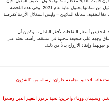
تكون قامت بتلقيح معظم سكانها بحلول الصيف المقبل، فإن
البلدان منخفضة الدخل لن تحمي سوى جزء ضئيل من سكانها بحلول نهاية عام 2021، وفي هذه اللحظة
مل معًا لتخفيف معاناة الملايين – وليس استغلال الأزمة كفرصة
 لتخفيض أسعار اللقاحات لأفقر البلدان، مؤكدين أن
كنهم من إلصاق وجهه على صحيفة محلية في مسقط رأسه، لحثه على
وبهما وإنقاذ الأرواح بدلاً من ذلك.
الرئيسية
مصر
ناس وناس
الر
مقعد شاغر على مائدة الإفطار.. يحيى
مقعد
حات فقيه
حسين عبدالهادي فارس مقاومة
رمضا
 وانحاز
الخصخصة الذي دافع عن المال العام
اقتص
تدعائه للتحقيق بجامعة حلوان: إرساله من “الشؤون
(بروفايل)
الحبايب
21 فبراير، 2026
22 فبراي
ني وسليمان ووفاء وآخرين: تحية لرموز التغيير الذين وضعوا