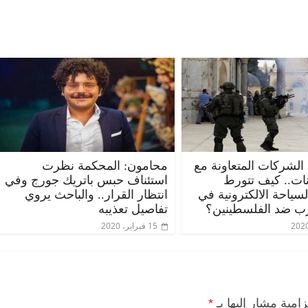
 الشركات المتعاونة مع
محامون: المحكمة نظرت
ات.. كيف تتورط
استئناف حبس باتريك جورج وفي
ياحة الالكترونية في
انتظار القرار.. والباحث يروي
ب ضد الفلسطينين؟
تفاصيل تعذيبه
15 فبراير، 2020
زامية مشار إليها بـ
*