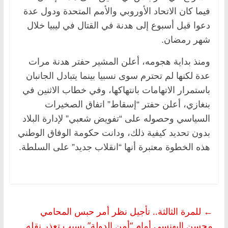
فيما كان الاتحاد الأوروبي والأمم المتحدة ودول عدة
دعوا قبل أسبوع إلى هدنة في القتال في ليبيا خلال
شهر رمضان.
ومنذ بداية هجومه، أعلن المشير حفتر هدنة مرات
عدة لكنها لم تحترم سوى نسبيا بينما يتبادل الجانبان
باستمرار الاتهامات بانتهاكها، وفي خطاب الاثنين في
بنغازي، أعلن حفتر “إسقاط” اتفاق الصخيرات
السياسي وحصوله على “تفويض شعبي” لإدارة البلاد
بدون تحديد كيفية ذلك، ودانت حكومة الوفاق الوطني
هذه الخطوة معتبرة أنها “انقلاب جديد” على السلطة.
←
للمرة الثالثة.. تأجيل نظر أمر حبس المحامي
محسن البهنسي أمام “أمن الدولة” بسبب تعذر نقله