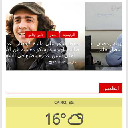
لرئيسية
مصر
ناس وناس
الرئيسية
د شاغر على الإفطار وبلكونة بلا زينة رمضان.. د.
مقعد شا
الخالق فاروق خبير اقتصادي في انتظار حلم
طالب اله
أحلى سنين عمره بتضيع في السجن
فبراير، 2026
15 مارس، 2026
الطقس
CAIRO, EG
16°