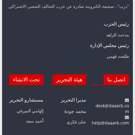
"درب".. صحيفة الكترونية صادرة عن حزب التحالف الشعبي الاشتراكي
رئيس الحزب
مدحت الزاهد
رئيس مجلس الإدارة
طلعت فهمي
اتصل بنا
هيئة التحرير
تحت الانشاء
مديرا التحرير
مستشارو التحرير
desk@daaarb.co
m
إلهامي الميرغي
محمد جودة
أحمد سعد
حنان فكري
help@daaarb.com