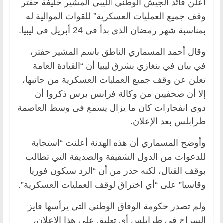
أعلن قائد الجيش الوطني الليبي المشير خليفة حفتر
وقف جميع العمليات العسكرية” للقوات الموالية له
بمناسبة شهر رمضان الذي بدأ في 24 أبريل في ليبيا.
وقال أحمد المسماري الناطق باسم المشير حفتر،
في بيان في بنغازي بشرق ليبيا أن “القيادة العامة
تعلن عن وقف جميع العمليات العسكرية من جانبها،
إلا أن صحفيين من وكالة فرانس برس ذكروا أن
دوي انفجارات كان ما يزال يسمع في وسط العاصمة
طرابلس بعد الإعلان.
وأوضح المسماري أن هذه الهدنة أعلنت “استجابة
للدعوات من الدول الشقيقة والصديقة التي تطالب
بوقف القتال، لكنه حذر من أن “الرد سيكون فوريا
وقاسيا” على “أي اختراق لوقف العمليات العسكرية”.
ولم تصدر حكومة الوفاق الوطني التي يرأسها فايز
السراج في طرابلس أي تعليق على هذا الإعلان،