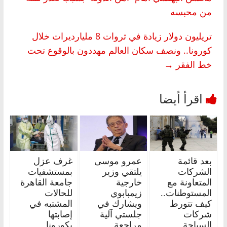
من محبسه
تريليون دولار زيادة في ثروات 8 مليارديرات خلال
كورونا.. ونصف سكان العالم مهددون بالوقوع تحت
خط الفقر
→
بعد قائمة
عمرو موسى
غرف عزل
الشركات
يلتقي وزير
بمستشفيات
المتعاونة مع
خارجية
جامعة القاهرة
المستوطنات..
زيمبابوي
للحالات
كيف تتورط
ويشارك في
المشتبه في
شركات
جلستي آلية
إصابتها
السياحة
مراجعة
بكورونا..