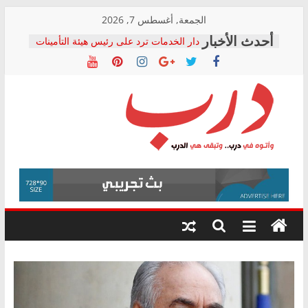
Skip
الجمعة, أغسطس 7, 2026
to
دار الخدمات ترد على رئيس هيئة التأمينات
content
بعد مؤتمره الصحفي: إنكار الأزمة لا ينهي
معاناة أصحاب المعاشات.. ونطالب بكشف
الشركة المنفذة
فرحات سليمان يكتب: القطاع الصحي إلى
أين؟
حزب التحالف الشعبي يطلق لجنة “الحق
درب
في الصحة” بالإسكندرية لرصد الانتهاكات
ودعم المرضى
صور .. اعتماد الرسومات النهائية للقرار
وأتوه
الوزاري لمدينة الصحفيين.. وانتهاء أعمال
في
إنشاء المبنى الإداري
درب..
المجلس القومي لحقوق الإنسان يعلن
وتبقى
متابعة قضية الدكتور محمد زهران.. ويؤكد:
هي
قرينة البراءة وضمانات المحاكمة العادلة
حق أصيل
الدرب