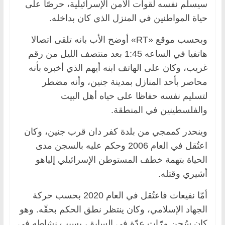
سيسلم نفسه لقوات الأمن الإسرائيلية، حرصًا على
حياة المواطنين في المنزل الذي كان بداخله.
وبحسب موقع «RT» أوضح الأب بانه تلقى اتصالا
هاتفيا في الساعه 1:45 بعد منتصف الليل من رقم
غريب، وكان على الهاتف ابنه أيهم الذي أخبره بأنه
محاصر بأحد المنازل بمدينة جنين، وأنه مضطر
لتسليم نفسه حفاظا على حياه أهل البيت
والفلسطينين في المنطقة.
وينحدر كممجي من بلدة كفر دان قرب جنين، وكان
اعتُقل في العام 2006 وحكم عليه بالسجن مدى
الحياة بتهمة خطف المستوطن الإسرائيلي إلياهو
أشيري وقتله.
أمّا نفيعات فاعتُقل في العام 2020 بحسب حركة
الجهاد الإسلامي، وكان ينتظر نطق الحكم بحقّه. وهو
كان سُجن مرّات عدّة في السابق، بسبب نشاطه في