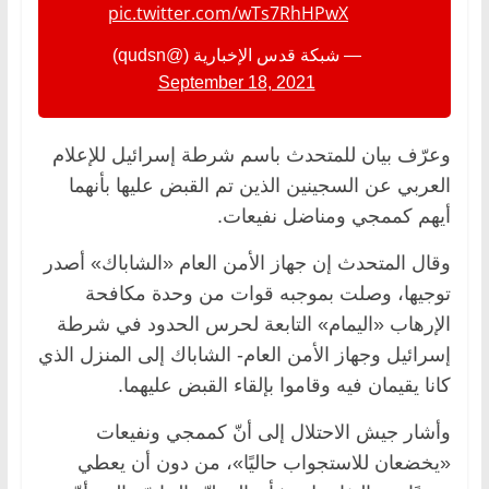
pic.twitter.com/wTs7RhHPwX
— شبكة قدس الإخبارية (@qudsn)
September 18, 2021
وعرّف بيان للمتحدث باسم شرطة إسرائيل للإعلام
العربي عن السجينين الذين تم القبض عليها بأنهما
أيهم كممجي ومناضل نفيعات.
وقال المتحدث إن جهاز الأمن العام «الشاباك» أصدر
توجيها، وصلت بموجبه قوات من وحدة مكافحة
الإرهاب «اليمام» التابعة لحرس الحدود في شرطة
إسرائيل وجهاز الأمن العام- الشاباك إلى المنزل الذي
كانا يقيمان فيه وقاموا بإلقاء القبض عليهما.
وأشار جيش الاحتلال إلى أنّ كممجي ونفيعات
«يخضعان للاستجواب حاليًا»، من دون أن يعطي