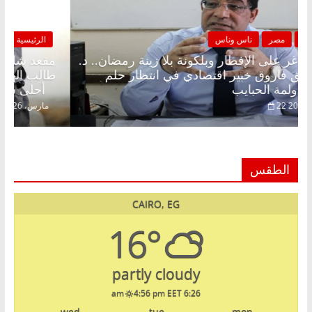
الرئيسية
مصر
ناس وناس
مقعد شاغر على الإفطار وبلكونة بلا زينة رمضان.. د.
عبدالخالق فاروق خبير اقتصادي في انتظار حلم
الحرية ولمة الحبايب
22 فبراير، 2026
الطقس
CAIRO, EG
16°
partly cloudy
4:56 pm EET
6:26 am
wed
tue
mon