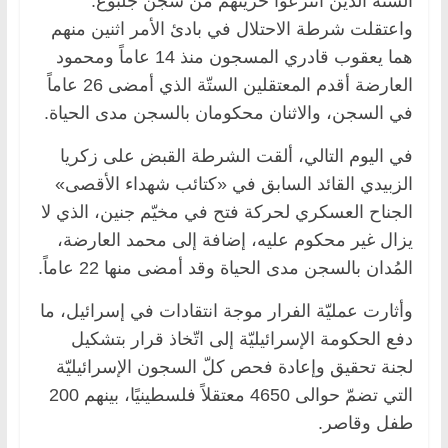
الستّة الذين انتزعوا حريتهم من سجن جلبوع.
واعتقلت شرطة الاحتلال في بادئ الأمر اثنين منهم
هما يعقوب قادري المسجون منذ 14 عاماً ومحمود
العارضة أقدم المعتقلين الستّة الذي أمضى 26 عاماً
في السجن، والاثنان محكومان بالسجن مدى الحياة.
في اليوم التالي، ألقت الشرطة القبض على زكريا
الزبيدي القائد السابق في «كتائب شهداء الأقصى»
الجناح العسكري لحركة فتح في مخيّم جنين، الذي لا
يزال غير محكوم عليه، إضافة إلى محمد العارضة،
المُدان بالسجن مدى الحياة وقد أمضى منها 22 عاماً.
وأثارت عمليّة الفرار موجة انتقادات في إسرائيل، ما
دفع الحكومة الإسرائيليّة إلى اتّخاذ قرار بتشكيل
لجنة تحقيق وإعادة فحص كلّ السجون الإسرائيليّة
التي تضمّ حوالى 4650 معتقلاً فلسطينيًا، بينهم 200
طفل وقاصر.