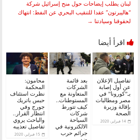
لبنان يطلب إيضاحات حول منح إسرائيل شركة
“هاليبرتون” عقدا للتنقيب البحري عن النفط: انتهاك
لحقوقنا وسيادتنا
→
تفاصيل الإعلان
بعد قائمة
محامون:
عن أول إصابة
الشركات
المحكمة
بـ”كورونا” في
المتعاونة مع
نظرت استئناف
مصر ومطالبات
المستوطنات..
حبس باتريك
بإقالة وزيرة
كيف تتورط
جورج وفي
الصحة
شركات
انتظار القرار..
السياحة
والباحث يروي
14 فبراير، 2020
الالكترونية في
تفاصيل تعذيبه
جرائم حرب
15 فبراير، 2020
ضد