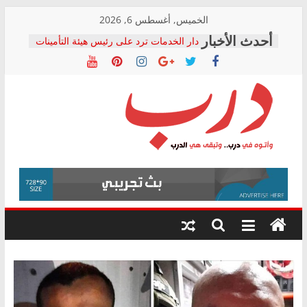
Skip
الخميس, أغسطس 6, 2026
to
دار الخدمات ترد على رئيس هيئة التأمينات
content
بعد مؤتمره الصحفي: إنكار الأزمة لا ينهي
معاناة أصحاب المعاشات.. ونطالب بكشف
الشركة المنفذة
فرحات سليمان يكتب: القطاع الصحي إلى
أين؟
حزب التحالف الشعبي يطلق لجنة “الحق
درب
في الصحة” بالإسكندرية لرصد الانتهاكات
ودعم المرضى
صور .. اعتماد الرسومات النهائية للقرار
وأتوه
الوزاري لمدينة الصحفيين.. وانتهاء أعمال
في
إنشاء المبنى الإداري
درب..
المجلس القومي لحقوق الإنسان يعلن
وتبقى
متابعة قضية الدكتور محمد زهران.. ويؤكد:
هي
قرينة البراءة وضمانات المحاكمة العادلة
حق أصيل
الدرب