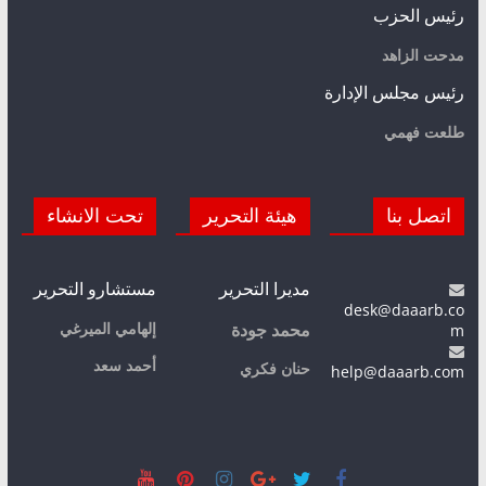
رئيس الحزب
مدحت الزاهد
رئيس مجلس الإدارة
طلعت فهمي
اتصل بنا
هيئة التحرير
تحت الانشاء
مديرا التحرير
مستشارو التحرير
desk@daaarb.co
m
إلهامي الميرغي
محمد جودة
أحمد سعد
حنان فكري
help@daaarb.com