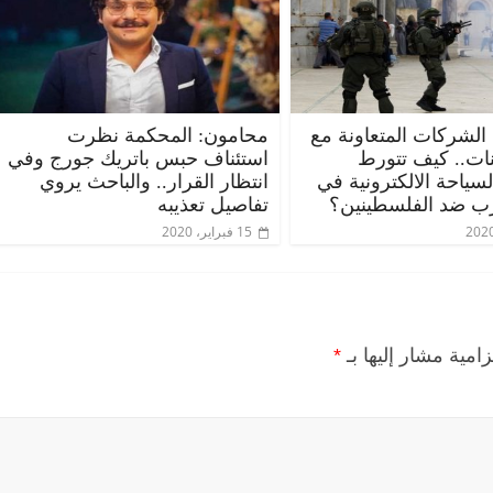
 الشركات المتعاونة مع
محامون: المحكمة نظرت
ات.. كيف تتورط
استئناف حبس باتريك جورج وفي
ياحة الالكترونية في
انتظار القرار.. والباحث يروي
ب ضد الفلسطينين؟
تفاصيل تعذيبه
الرئيسية
مصر
ناس وناس
الرئيسية
مصر
نا
15 فبراير، 2020
مقعد شاغر على مائدة الإفطار.. يحيى
مقعد شاغر على الإف
حسين عبدالهادي فارس مقاومة
رمضان.. د. عبدالخا
الخصخصة الذي دافع عن المال العام
اقتصادي في انتظار
(بروفايل)
الحبايب
21 فبراير، 2026
22 فبراير، 2026
زامية مشار إليها بـ
*