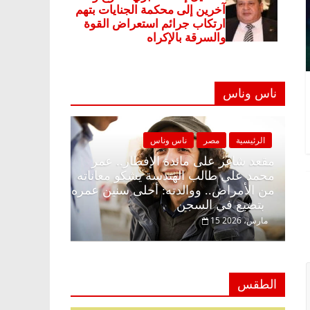
ناس وناس
س وناس
الرئيسية
مصر
ناس وناس
طار وبلكونة بلا زينة
مقعد شاغر على مائدة الإفطار.. عمر
لق فاروق خبير
محمد علي طالب الهندسة يشكو معانات
 حلم الحرية ولمة
من الأمراض.. ووالدته: أحلى سنين عم
بتضيع في السجن
15 مارس، 2026
الطقس