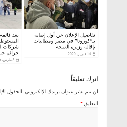
تفاصيل الإعلان عن أول إصابة
بعد قائمة
بـ”كورونا” في مصر ومطالبات
المستوطن
بإقالة وزيرة الصحة
شركات الس
جرائم حر
14 فبراير، 2020
8 مارس، 2020
س
الرئيسية
مصر
ناس وناس
ير اقتصادي
في ذكرى رحيله.. د. نور فرحات فقيه
اترك تعليقاً
داً على أبواب
قانوني دافع عن قضايا الوطن وانحاز
للحرية (بروفايل)
26 يناير، 2026
لن يتم نشر عنوان بريدك الإلكتروني.
الحقول الإل
التعليق
*