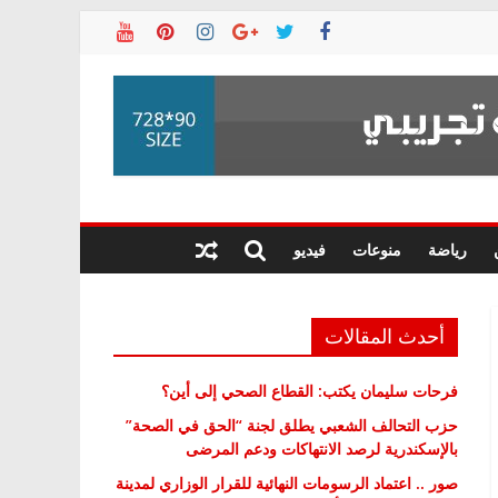
رياضة
منوعات
فيديو
أحدث المقالات
فرحات سليمان يكتب: القطاع الصحي إلى أين؟
حزب التحالف الشعبي يطلق لجنة “الحق في الصحة”
بالإسكندرية لرصد الانتهاكات ودعم المرضى
صور .. اعتماد الرسومات النهائية للقرار الوزاري لمدينة