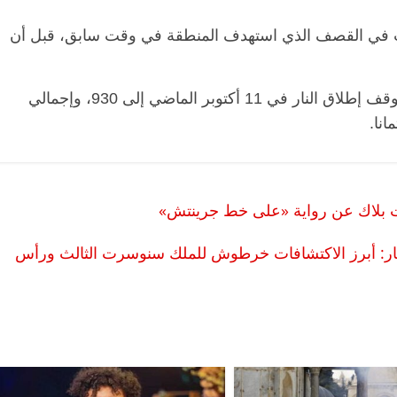
يب في القصف الذي استهدف المنطقة في وقت سابق، قبل أن
وباستشهاد شمالي، ترتفع حصيلة الشهداء منذ وقف إطلاق النار في 11 أكتوبر الماضي إلى 930، وإجمالي
بلاك عن رواية «على خط جرينتش»
ار: أبرز الاكتشافات خرطوش للملك سنوسرت الثالث ورأس