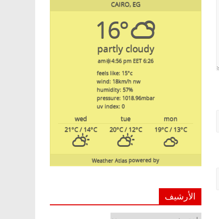
CAIRO, EG
16°
partly cloudy
4:56 pm EET
6:26 am
feels like: 15
°c
wind: 18
km/h
nw
humidity: 57
%
pressure: 1018.96
mbar
uv index: 0
wed
tue
mon
21
°C
/ 14
°C
20
°C
/ 12
°C
19
°C
/ 13
°C
Weather Atlas
powered by
الأرشيف
الأرشيف