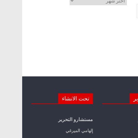
ير
تحت الانشاء
مستشارو التحرير
إلهامي الميرغي