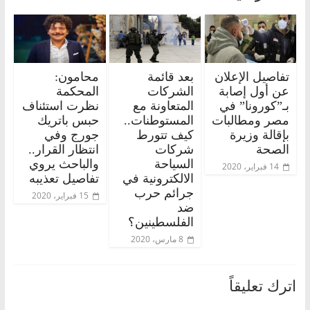
تفاصيل الإعلان
بعد قائمة
محامون:
عن أول إصابة
الشركات
المحكمة
بـ”كورونا” في
المتعاونة مع
نظرت استئناف
مصر ومطالبات
المستوطنات..
حبس باتريك
بإقالة وزيرة
كيف تتورط
جورج وفي
الصحة
شركات
انتظار القرار..
السياحة
والباحث يروي
14 فبراير، 2020
الالكترونية في
تفاصيل تعذيبه
جرائم حرب
15 فبراير، 2020
ضد
الفلسطينين؟
8 مارس، 2020
اترك تعليقاً