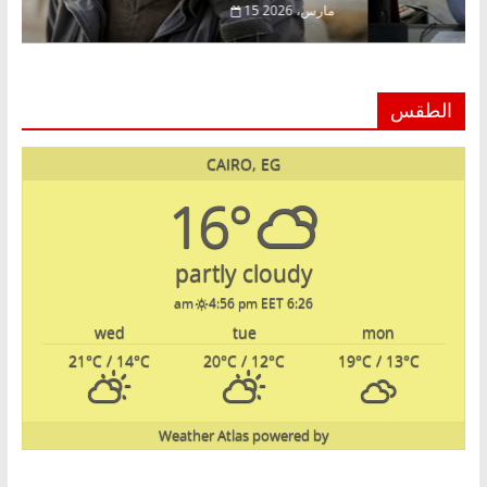
ر، 2026
15 مارس، 2026
الطقس
CAIRO, EG
16°
partly cloudy
4:56 pm EET
6:26 am
wed
tue
mon
21
°C
/ 14
°C
20
°C
/ 12
°C
19
°C
/ 13
°C
Weather Atlas
powered by