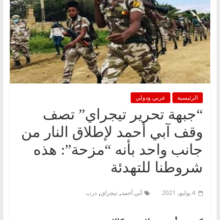
الرئيسية
عربي ودولي
“جبهة تحرير تيجراي” تصف
وقف آبي أحمد لإطلاق النار من
جانب واحد بأنه “مزحة”: هذه
شروطنا للتهدئة
,
,
4 يوليو، 2021
آبي أحمد
تيجراي
درب