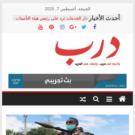
Skip
الجمعة, أغسطس 7, 2026
to
دار الخدمات ترد على رئيس هيئة التأمينات
content
بعد مؤتمره الصحفي: إنكار الأزمة لا ينهي
معاناة أصحاب المعاشات.. ونطالب بكشف
الشركة المنفذة
فرحات سليمان يكتب: القطاع الصحي إلى
أين؟
حزب التحالف الشعبي يطلق لجنة “الحق
درب
في الصحة” بالإسكندرية لرصد الانتهاكات
ودعم المرضى
صور .. اعتماد الرسومات النهائية للقرار
وأتوه
الوزاري لمدينة الصحفيين.. وانتهاء أعمال
في
إنشاء المبنى الإداري
درب..
المجلس القومي لحقوق الإنسان يعلن
وتبقى
متابعة قضية الدكتور محمد زهران.. ويؤكد:
هي
قرينة البراءة وضمانات المحاكمة العادلة
حق أصيل
الدرب