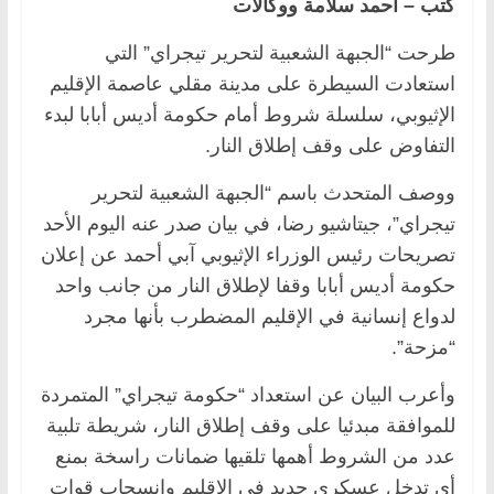
كتب – أحمد سلامة ووكالات
طرحت “الجبهة الشعبية لتحرير تيجراي” التي
استعادت السيطرة على مدينة مقلي عاصمة الإقليم
الإثيوبي، سلسلة شروط أمام حكومة أديس أبابا لبدء
التفاوض على وقف إطلاق النار.
ووصف المتحدث باسم “الجبهة الشعبية لتحرير
تيجراي”، جيتاشيو رضا، في بيان صدر عنه اليوم الأحد
تصريحات رئيس الوزراء الإثيوبي آبي أحمد عن إعلان
حكومة أديس أبابا وقفا لإطلاق النار من جانب واحد
لدواع إنسانية في الإقليم المضطرب بأنها مجرد
“مزحة”.
وأعرب البيان عن استعداد “حكومة تيجراي” المتمردة
للموافقة مبدئيا على وقف إطلاق النار، شريطة تلبية
عدد من الشروط أهمها تلقيها ضمانات راسخة بمنع
أي تدخل عسكري جديد في الإقليم وانسحاب قوات