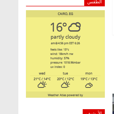
الطقس
CAIRO, EG
16°
partly cloudy
4:56 pm EET
6:26 am
feels like: 15
°c
wind: 18
km/h
nw
humidity: 57
%
pressure: 1018.96
mbar
uv index: 0
wed
tue
mon
21
°C
/ 14
°C
20
°C
/ 12
°C
19
°C
/ 13
°C
Weather Atlas
powered by
الأرشيف