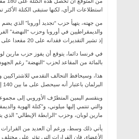
من ال
استطلاعات الرأي، لكنها ستبقى الكتلة الأكثر تمث
من جهته، يتهيأ حزب “تجديد أوروبا” الذي يضم أح
والديمقراطيين في أوروبا وحزب “النهضة” الفرن
إذ تشير التقديرات فقدانه على 20 مقعدا على الأقل في التركيبة البرلمانية المقبلة.
بالمائة من المقاعد لحزب “النهضة” رغم الجهود 
هذا، وسيحافظ التحالف التقدمي للاشتراكيين 
ية
مصر
ناس وناس
الرئيسية
مصر
ناس وناس
البرلمان باعتبار أنه سيحصل على ما بين 140 إلى 145 مقعدا، أي بزيادة 5 مقاعد فقط.
الخالق فاروق.. خبير اقتصادي
في ذكرى رحيله.. د. نور 
وينقسم اليمين المتطرّف الأوروبي إلى مجموعتي
بذكرى ميلاده وحيداً على أبواب
قانوني دافع عن قضايا ال
للحرية (بروفايل)
والتي تنتمي إليها ميلوني، و”كتلة الهوية والد
26 يناير، 2026
مارين لوبان، وحزب “الرابطة الإيطالي” الذي ي
يأتي ذلك وسط، ورغم أن العديد من القرارات ال
الأعضاء، فإن القرارات التي تؤثر على مختلف ال