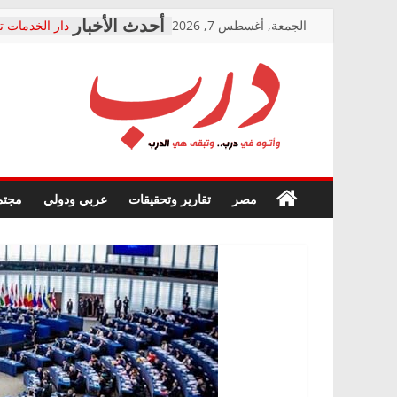
Skip
الجمعة, أغسطس 7, 2026
دار الخدمات ت
to
بعد مؤتمره الص
معاناة أصحاب
content
الشركة المنفذ
فرحات سليمان
درب
أين؟
حزب التحالف 
في الصحة” بال
وأتوه
ودعم المرضى
صور .. اعتماد 
في
مصر
تقارير وتحقيقات
عربي ودولي
مجتم
الوزاري لمدينة
درب..
إنشاء المبنى ا
وتبقى
المجلس القوم
هي
متابعة قضية ا
الدرب
قرينة البراءة 
حق أصيل