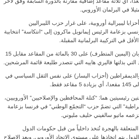
متوقع أن تحصل هذه الكتلة على 180 مقعدا، أي ثلاثة مقاعد إضافية مقارنة بالدورة السابقة وفق لآخر
يلا في البرلمان الأوروبي.
زابا ليبيرالية أوروبية، على غرار حزب الليبراليين
سي بزعامة الرئيس إيمانويل ماكرون إلى “انتكاسة” انتخابية
في فرنسا دائما، يتوقع أن يفوز حزب مارين لوبان (اليمين المتطرف) على 30 بالمائة من المقاعد مقابل 15
التي بذلتها فاليري هاييه التي تتصدر طليعة قائمة المرشحين.
والديمقراطين (أحزاب اليسار) على نفس الثقل السياسي في
الرئيسية
مصر
ناس وناس
مقعد شاغر على مائدة الإفطار.. يحيى
مق
فرحات فقيه
حسين عبدالهادي فارس مقاومة
رم
ن رئيسيتين هما: “كتلة المحافظين والإصلاحيين” الأوروبيين،
وطن وانحاز
الخصخصة الذي دافع عن المال العام
اق
(بروفايل)
الحبايب
يمقراطية” التي تضمّ حزب “التجمّع الوطني” في فرنسا بزعامة
21 فبراير، 2026
تزعمه ماتيو سالفيني حليف مليوني.
متعلقة بالهجرة تُتخذ داخلياً من قبل حكومات الدول
دول يتم اتخاذها على مستوى الاتحاد الأوروبي. ويعد الإصلاح