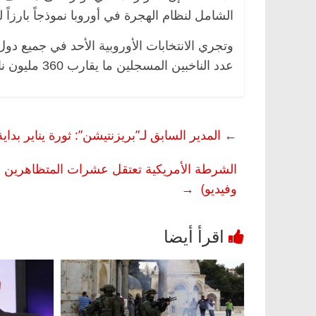
الشامل لنظام الهجرة في أوروبا نموذجاً بارزاً ل
وتجري الانتخابات الأوروبية الأحد في جميع دول 
عدد الناخبين المسجلين ما يقارب 360 مليون ناخب سيختارون 705 نواب في البرلمان المقبل.
←
المدير السابق لـ”بريزنتيشن”: ثورة يناير بدا
الشرطة الأمريكية تعتقل عشرات المتظاهرين ال
وفيديو)
→