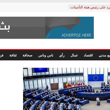
رد على رئيس هيئة التأمينات
حفي: إنكار الأزمة لا ينهي
 المعاشات.. ونطالب بكشف
ة
 يكتب: القطاع الصحي إلى
الشعبي يطلق لجنة “الحق
إسكندرية لرصد الانتهاكات
الرسومات النهائية للقرار
ع مدني
اقتصاد
عمال
رأي
ناس وناس
صحافة
ثقافة
فن
 الصحفيين.. وانتهاء أعمال
لإداري
ي لحقوق الإنسان يعلن
لدكتور محمد زهران.. ويؤكد:
وضمانات المحاكمة العادلة