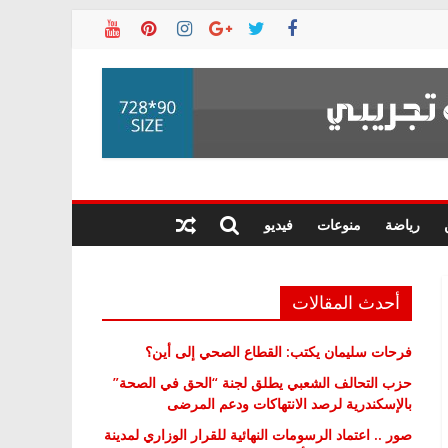
رياضة
منوعات
فيديو
أحدث المقالات
فرحات سليمان يكتب: القطاع الصحي إلى أين؟
حزب التحالف الشعبي يطلق لجنة “الحق في الصحة”
بالإسكندرية لرصد الانتهاكات ودعم المرضى
صور .. اعتماد الرسومات النهائية للقرار الوزاري لمدينة