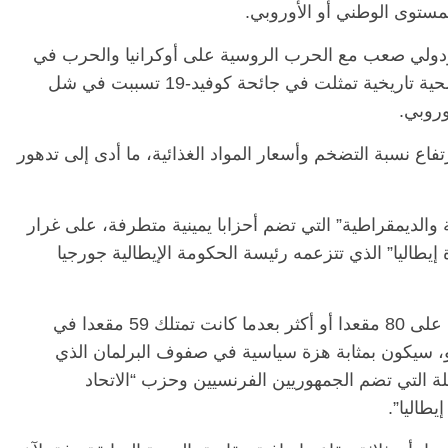
مستوى الوطني أو الأوروبي.
ودولي صعب مع الحرب الروسية على أوكرانيا والحرب في
غزة. كما تنظم أيضا بعد أن شهد العالم أزمة صحية تاريخية تمثلت في جائحة كوفيد-19 تسببت في شل
وروبي.
فاع نسبة التضخم وأسعار المواد الغذائية، ما أدى إلى تدهور
والديمقراطية” التي تضم أحزابا يمينية متطرفة، على غرار
طاليا” الذي تتزعمه رئيسة الحكومة الإيطالية جورجيا
وتشير التوقعات إلى إمكانية حصول هذه الكتلة على 80 مقعدا أو أكثر بعدما كانت تمتلك 59 مقعدا في
و، سيكون بمثابة هزة سياسية في صفوف البرلمان الذي
 التي تضم الجمهوريين الفرنسيين وحزب “الاتحاد
طاليا”.