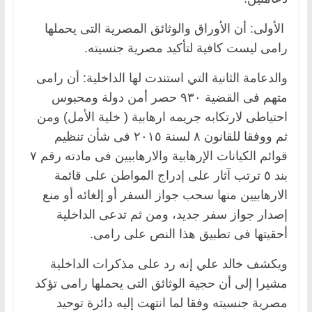
الأولى: أن الأوراق والوثائق المصرية التى يحملها
رامى ليست كافية لتأكيد مصرية جنسيته.
والدعامة الثانية التي استندت لها الداخلية: أن رامى
متهم فى القضية ٩٣٠ حصر أمن دولة ومحبوس
احتياطى لارتكابه جريمه ارهابية ( خلية الأمل) ومن
ثم ووفقا للقانون ٨ لسنة ٢٠١٥ فى شأن تنظيم
قوائم الكيانات الإرهابية والارهابيين فى مادته رقم ٧
بند ٥ ترتب آثار على إدراج المواطن على قائمة
الارهابيين منها سحب جواز السفر أو إلغائه أو منع
إصدار جواز سفر جديد، ومن ثم تدعى الداخلية
أحقيتها فى تطبيق هذا النص على رامى.
ويكشف خالد علي إنه رد على مذكرات الداخلية
مشيرا إلى أن حجية الوثائق التى يحملها رامى تؤكد
مصرية جنسيته وفقا لما انتهت إليه دائرة توحيد