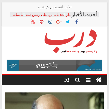
Skip
الأحد, أغسطس 9, 2026
to
دار الخدمات ترد على رئيس هيئة التأمينات
content
بعد مؤتمره الصحفي: إنكار الأزمة لا ينهي
معاناة أصحاب المعاشات.. ونطالب بكشف
الشركة المنفذة
فرحات سليمان يكتب: القطاع الصحي إلى
أين؟
حزب التحالف الشعبي يطلق لجنة “الحق
درب
في الصحة” بالإسكندرية لرصد الانتهاكات
ودعم المرضى
صور .. اعتماد الرسومات النهائية للقرار
وأتوه
الوزاري لمدينة الصحفيين.. وانتهاء أعمال
في
إنشاء المبنى الإداري
درب..
المجلس القومي لحقوق الإنسان يعلن
وتبقى
متابعة قضية الدكتور محمد زهران.. ويؤكد:
هي
قرينة البراءة وضمانات المحاكمة العادلة
حق أصيل
الدرب