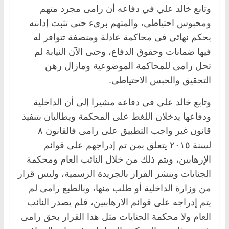
وتابع خالد علي في دفاعه أن رامى مجرد متهم
ومحبوس احتياطى، والمتهم برىء حتى تثبت إدانته
بحكم نهائي فى محاكمة عادلة ومنصفة تتوافر له
فيها ضمانات وحقوق الدفاع، وحتى الآن النيابة لم
تحل رامى للمحاكمة الموضوعية ومازال رهن
التحقيق والحبس الاحتياطى.
وتابع خالد علي في دفاعه مشيرا إلى أن الداخلية
ودفاعها يدخلان اللغط على المحكمة ويطالبان بتنفيذ
قانون غير واجب التطبيق على رامى فالقانون ٨
لسنة ٢٠١٥ يتعلق بمن تم إدراجهم على قوائم
الإرهابين، ويتم ذلك من خلال النائب العام ومحكمة
الجنايات وينشر القرار بالجريدة الرسمية، وليس قرار
من وزارة الداخلية أو طلب منها، وبالطبع رامى لم
يتم إدراجه على قوائم الارهابيين، فلم يصدر النائب
العام ولا محكمة الجنايات مثل هذا القرار بحق رامى