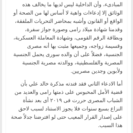
المبادىء، وأن الداخلية ليس لديها ما يخالف هذه
الوثائق إلا إدعاءات واهية لا أساس لها من الصحة أو
الواقع أو القانون وأشبه بمحاضر التحريات الملفقة،
وقدمنا شهادة ميلاد رامى وصورة جواز سفرة،
وبطاقة الرقم القومى، وشهادة المعاملة العسكرية،
وقسيمة زواجه، وجميعها مثبت بها أنه مصرى
الجنسية، فضلاً على أن والده سورى يحمل الجنسية
المصرية والفلسطينية، ووالدته مصرية الجنسية
ولأبوين وجدين مصريين.
أما الادعاء الثاني فقد فندته مذكرة خالد علي بأن
قضية الأمل المحبوس على ذمتها رامى والعديد من
الشباب المصرى حررت فى ٢٠١٩ أى بعد نشأة
النزاع بسبع سنوات فلا يجوز الاستناد لسبب لاحق
على إصدار القرار المعيب حتى لو افترضنا جدلاً صحة
هذا السبب.