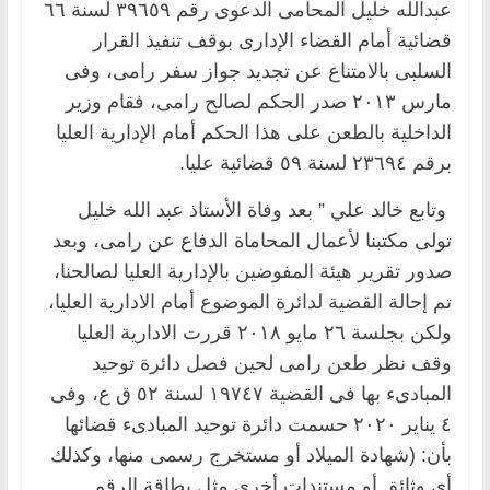
عبدالله خليل المحامى الدعوى رقم ٣٩٦٥٩ لسنة ٦٦
قضائية أمام القضاء الإدارى بوقف تنفيذ القرار
السلبى بالامتناع عن تجديد جواز سفر رامى، وفى
مارس ٢٠١٣ صدر الحكم لصالح رامى، فقام وزير
الداخلية بالطعن على هذا الحكم أمام الإدارية العليا
برقم ٢٣٦٩٤ لسنة ٥٩ قضائية عليا.
وتابع خالد علي ” بعد وفاة الأستاذ عبد الله خليل
تولى مكتبنا لأعمال المحاماة الدفاع عن رامى، وبعد
صدور تقرير هيئة المفوضين بالإدارية العليا لصالحنا،
تم إحالة القضية لدائرة الموضوع أمام الادارية العليا،
ولكن بجلسة ٢٦ مايو ٢٠١٨ قررت الادارية العليا
وقف نظر طعن رامى لحين فصل دائرة توحيد
المبادىء بها فى القضية ١٩٧٤٧ لسنة ٥٢ ق ع، وفى
٤ يناير ٢٠٢٠ حسمت دائرة توحيد المبادىء قضائها
بأن: (شهادة الميلاد أو مستخرج رسمى منها، وكذلك
أى وثائق أو مستندات أخرى مثل بطاقة الرقم