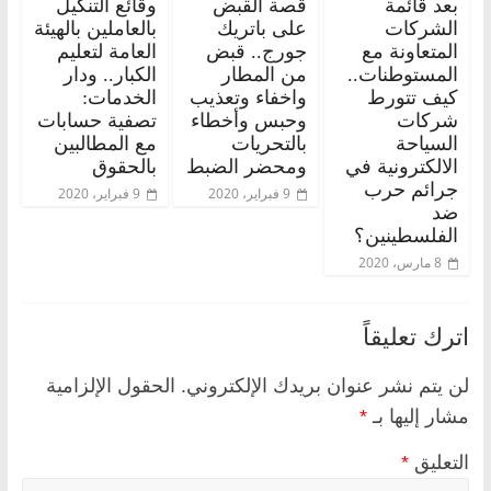
بعد قائمة
قصة القبض
وقائع التنكيل
الشركات
على باتريك
بالعاملين بالهيئة
المتعاونة مع
جورج.. قبض
العامة لتعليم
المستوطنات..
من المطار
الكبار.. ودار
كيف تتورط
واخفاء وتعذيب
الخدمات:
شركات
وحبس وأخطاء
تصفية حسابات
السياحة
بالتحريات
مع المطالبين
الالكترونية في
ومحضر الضبط
بالحقوق
جرائم حرب
9 فبراير، 2020
9 فبراير، 2020
ضد
الفلسطينين؟
8 مارس، 2020
اترك تعليقاً
لن يتم نشر عنوان بريدك الإلكتروني.
الحقول الإلزامية
مشار إليها بـ
*
التعليق
*