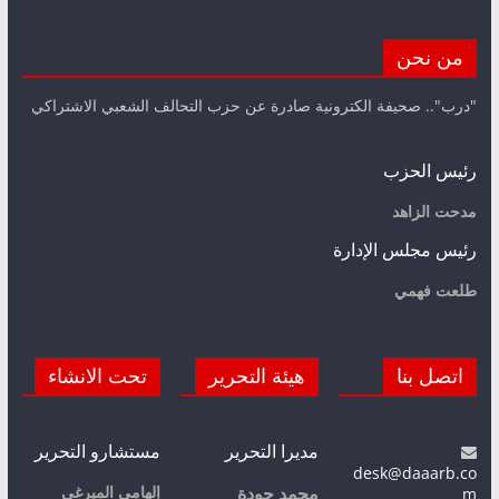
من نحن
"درب".. صحيفة الكترونية صادرة عن حزب التحالف الشعبي الاشتراكي
رئيس الحزب
مدحت الزاهد
رئيس مجلس الإدارة
طلعت فهمي
اتصل بنا
هيئة التحرير
تحت الانشاء
مديرا التحرير
مستشارو التحرير
desk@daaarb.co
m
إلهامي الميرغي
محمد جودة