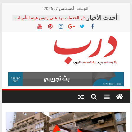
Skip
الجمعة, أغسطس 7, 2026
المجلس القومي لحقوق الإنسان يعلن
to
متابعة قضية الدكتور محمد زهران.. ويؤكد:
content
قرينة البراءة وضمانات المحاكمة العادلة
حق أصيل
دار الخدمات ترد على رئيس هيئة التأمينات
بعد مؤتمره الصحفي: إنكار الأزمة لا ينهي
معاناة أصحاب المعاشات.. ونطالب بكشف
الشركة المنفذة
درب
فرحات سليمان يكتب: القطاع الصحي إلى
أين؟
حزب التحالف الشعبي يطلق لجنة “الحق
وأتوه
في الصحة” بالإسكندرية لرصد الانتهاكات
في
ودعم المرضى
درب..
صور .. اعتماد الرسومات النهائية للقرار
وتبقى
الوزاري لمدينة الصحفيين.. وانتهاء أعمال
هي
إنشاء المبنى الإداري
الدرب