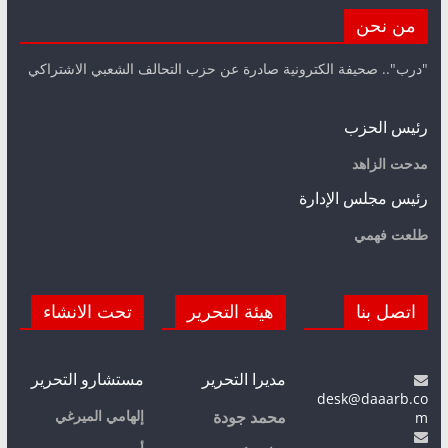
من نحن
"درب".. صحيفة الكترونية صادرة عن حزب التحالف الشعبي الاشتراكي
رئيس الحزب
مدحت الزاهد
رئيس مجلس الإدارة
طلعت فهمي
اتصل بنا
هيئة التحرير
تحت الانشاء
مديرا التحرير
مستشارو التحرير
desk@daaarb.co
m
إلهامي الميرغي
محمد جودة