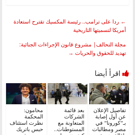
←
ردا على ترامب.. رئيسة المكسيك تقترح استعادة
أمريكا لتسميتها التاريخية
مجلة التحالف| مشروع قانون الإجراءات الجنائية:
تهديد للحقوق والحريات
→
تفاصيل الإعلان
بعد قائمة
محامون:
عن أول إصابة
الشركات
المحكمة
بـ”كورونا” في
المتعاونة مع
نظرت استئناف
مصر ومطالبات
المستوطنات..
حبس باتريك