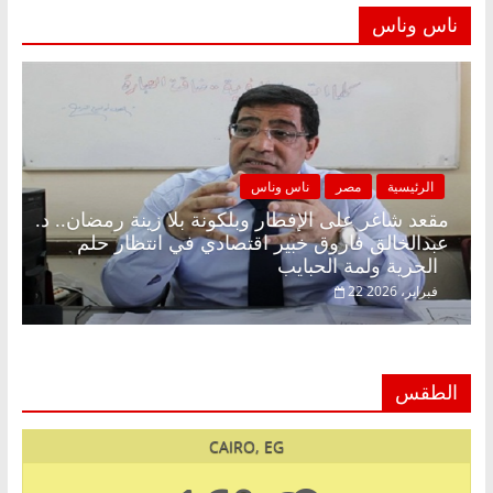
ناس وناس
الرئيسية
مصر
ناس وناس
مقعد شاغر على الإفطار وبلكونة بلا زينة رمضان.. د.
عبدالخالق فاروق خبير اقتصادي في انتظار حلم
الحرية ولمة الحبايب
22 فبراير، 2026
الطقس
CAIRO, EG