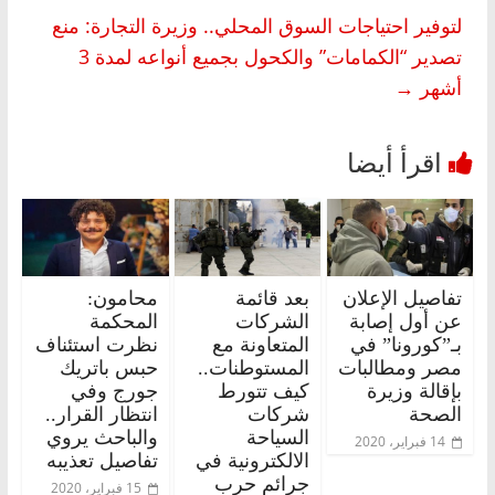
لتوفير احتياجات السوق المحلي.. وزيرة التجارة: منع
تصدير “الكمامات” والكحول بجميع أنواعه لمدة 3
أشهر
→
تفاصيل الإعلان
بعد قائمة
محامون:
عن أول إصابة
الشركات
المحكمة
بـ”كورونا” في
المتعاونة مع
نظرت استئناف
مصر ومطالبات
المستوطنات..
حبس باتريك
بإقالة وزيرة
كيف تتورط
جورج وفي
الصحة
شركات
انتظار القرار..
السياحة
والباحث يروي
14 فبراير، 2020
الالكترونية في
تفاصيل تعذيبه
جرائم حرب
15 فبراير، 2020