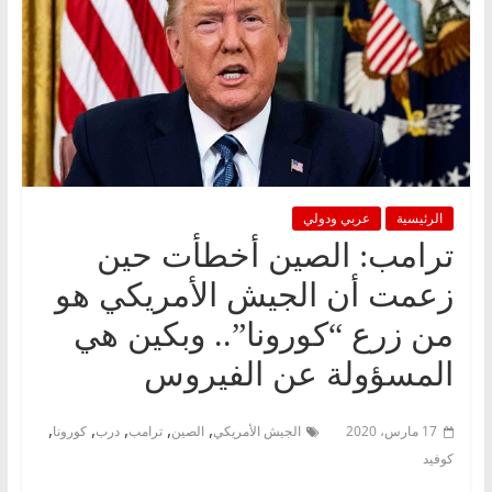
الرئيسية
عربي ودولي
ترامب: الصين أخطأت حين
زعمت أن الجيش الأمريكي هو
من زرع “كورونا”.. وبكين هي
المسؤولة عن الفيروس
,
,
,
,
,
17 مارس، 2020
الجيش الأمريكي
الصين
ترامب
درب
كورونا
كوفيد