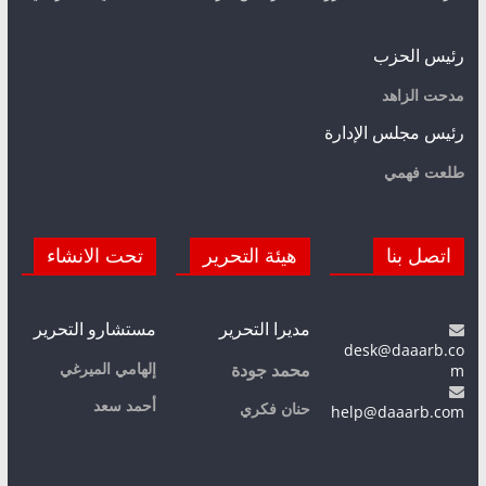
رئيس الحزب
مدحت الزاهد
رئيس مجلس الإدارة
طلعت فهمي
اتصل بنا
هيئة التحرير
تحت الانشاء
مديرا التحرير
مستشارو التحرير
desk@daaarb.co
m
إلهامي الميرغي
محمد جودة
أحمد سعد
حنان فكري
help@daaarb.com