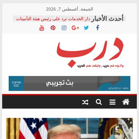
Skip
الجمعة, أغسطس 7, 2026
to
دار الخدمات ترد على رئيس هيئة التأمينات
content
بعد مؤتمره الصحفي: إنكار الأزمة لا ينهي
معاناة أصحاب المعاشات.. ونطالب بكشف
الشركة المنفذة
فرحات سليمان يكتب: القطاع الصحي إلى
أين؟
حزب التحالف الشعبي يطلق لجنة “الحق
درب
في الصحة” بالإسكندرية لرصد الانتهاكات
ودعم المرضى
صور .. اعتماد الرسومات النهائية للقرار
وأتوه
الوزاري لمدينة الصحفيين.. وانتهاء أعمال
في
إنشاء المبنى الإداري
درب..
المجلس القومي لحقوق الإنسان يعلن
وتبقى
متابعة قضية الدكتور محمد زهران.. ويؤكد:
هي
قرينة البراءة وضمانات المحاكمة العادلة
حق أصيل
الدرب