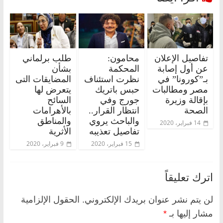
تفاصيل الإعلان
محامون:
طلب برلماني
عن أول إصابة
المحكمة
بشأن
بـ”كورونا” في
نظرت استئناف
المضايقات التى
مصر ومطالبات
حبس باتريك
يتعرض لها
بإقالة وزيرة
جورج وفي
السائح
الصحة
انتظار القرار..
بالأهرامات
والباحث يروي
والمناطق
14 فبراير، 2020
تفاصيل تعذيبه
الأثرية
15 فبراير، 2020
9 فبراير، 2020
اترك تعليقاً
لن يتم نشر عنوان بريدك الإلكتروني.
الحقول الإلزامية
مشار إليها بـ
*