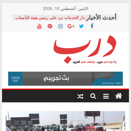
Skip
الإثنين, أغسطس 10, 2026
to
دار الخدمات ترد على رئيس هيئة التأمينات
content
بعد مؤتمره الصحفي: إنكار الأزمة لا ينهي
معاناة أصحاب المعاشات.. ونطالب بكشف
الشركة المنفذة
فرحات سليمان يكتب: القطاع الصحي إلى
أين؟
حزب التحالف الشعبي يطلق لجنة “الحق
درب
في الصحة” بالإسكندرية لرصد الانتهاكات
ودعم المرضى
صور .. اعتماد الرسومات النهائية للقرار
وأتوه
الوزاري لمدينة الصحفيين.. وانتهاء أعمال
في
إنشاء المبنى الإداري
درب..
المجلس القومي لحقوق الإنسان يعلن
وتبقى
متابعة قضية الدكتور محمد زهران.. ويؤكد:
هي
قرينة البراءة وضمانات المحاكمة العادلة
حق أصيل
الدرب