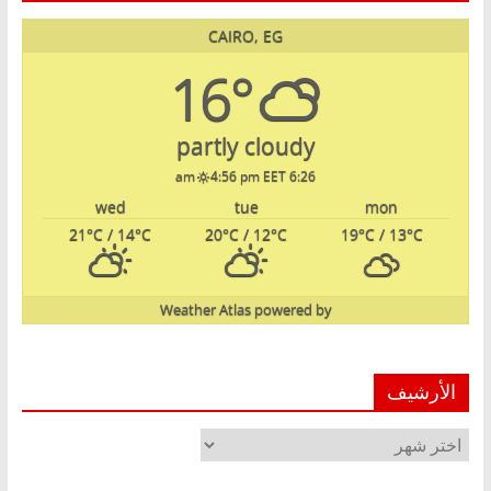
CAIRO, EG
16°
partly cloudy
4:56 pm EET
6:26 am
wed
tue
mon
21
°C
/ 14
°C
20
°C
/ 12
°C
19
°C
/ 13
°C
Weather Atlas
powered by
الأرشيف
الأرشيف