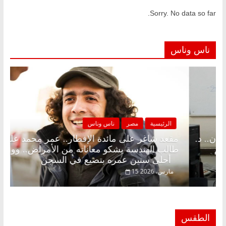
Sorry. No data so far.
ناس وناس
مصر
ناس وناس
الرئيسية
مصر
لى الإفطار وبلكونة بلا زينة رمضان.. د.
مقعد شاغر على م
فاروق خبير اقتصادي في انتظار حلم
طالب الهندسة يش
أحلى سنين عمره بتضيع في السجن
15 مارس، 2026
الطقس