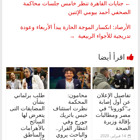
←
جنايات القاهرة تنظر خامس جلسات محاكمة
الصحفي أحمد بيومي الإثنين
الأرصاد: انكسار الموجة الحارة يبدأ الأربعاء وعودة
تدريجية للأجواء الربيعية
→
تفاصيل الإعلان
محامون:
طلب برلماني
عن أول إصابة
المحكمة
بشأن
بـ”كورونا” في
نظرت استئناف
المضايقات التى
مصر ومطالبات
حبس باتريك
يتعرض لها
بإقالة وزيرة
جورج وفي
السائح
الصحة
انتظار القرار..
بالأهرامات
والباحث يروي
والمناطق
14 فبراير، 2020