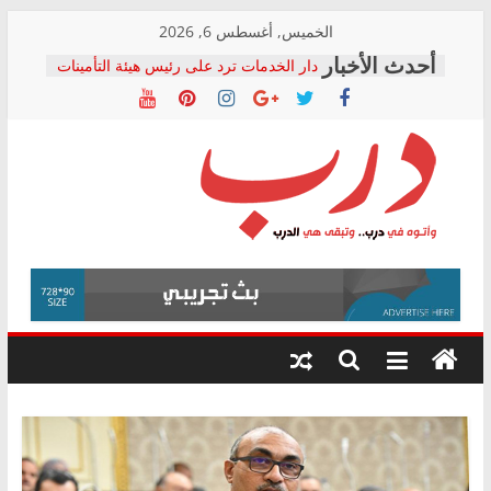
Skip
الخميس, أغسطس 6, 2026
to
دار الخدمات ترد على رئيس هيئة التأمينات
content
بعد مؤتمره الصحفي: إنكار الأزمة لا ينهي
معاناة أصحاب المعاشات.. ونطالب بكشف
الشركة المنفذة
فرحات سليمان يكتب: القطاع الصحي إلى
أين؟
حزب التحالف الشعبي يطلق لجنة “الحق
درب
في الصحة” بالإسكندرية لرصد الانتهاكات
ودعم المرضى
صور .. اعتماد الرسومات النهائية للقرار
وأتوه
الوزاري لمدينة الصحفيين.. وانتهاء أعمال
في
إنشاء المبنى الإداري
درب..
المجلس القومي لحقوق الإنسان يعلن
وتبقى
متابعة قضية الدكتور محمد زهران.. ويؤكد:
هي
قرينة البراءة وضمانات المحاكمة العادلة
حق أصيل
الدرب