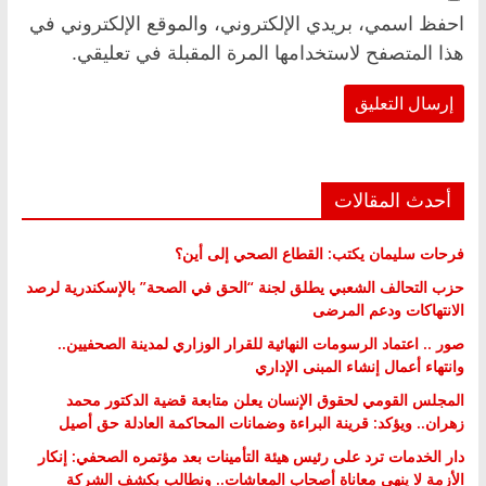
احفظ اسمي، بريدي الإلكتروني، والموقع الإلكتروني في
هذا المتصفح لاستخدامها المرة المقبلة في تعليقي.
أحدث المقالات
فرحات سليمان يكتب: القطاع الصحي إلى أين؟
حزب التحالف الشعبي يطلق لجنة “الحق في الصحة” بالإسكندرية لرصد
الانتهاكات ودعم المرضى
صور .. اعتماد الرسومات النهائية للقرار الوزاري لمدينة الصحفيين..
وانتهاء أعمال إنشاء المبنى الإداري
المجلس القومي لحقوق الإنسان يعلن متابعة قضية الدكتور محمد
زهران.. ويؤكد: قرينة البراءة وضمانات المحاكمة العادلة حق أصيل
دار الخدمات ترد على رئيس هيئة التأمينات بعد مؤتمره الصحفي: إنكار
الأزمة لا ينهي معاناة أصحاب المعاشات.. ونطالب بكشف الشركة