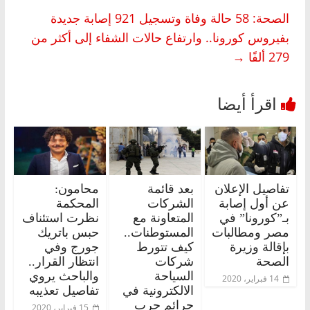
الصحة: 58 حالة وفاة وتسجيل 921 إصابة جديدة
بفيروس كورونا.. وارتفاع حالات الشفاء إلى أكثر من
279 ألفًا
→
تفاصيل الإعلان
بعد قائمة
محامون:
عن أول إصابة
الشركات
المحكمة
بـ”كورونا” في
المتعاونة مع
نظرت استئناف
مصر ومطالبات
المستوطنات..
حبس باتريك
بإقالة وزيرة
كيف تتورط
جورج وفي
الصحة
شركات
انتظار القرار..
السياحة
والباحث يروي
14 فبراير، 2020
الالكترونية في
تفاصيل تعذيبه
جرائم حرب
15 فبراير، 2020