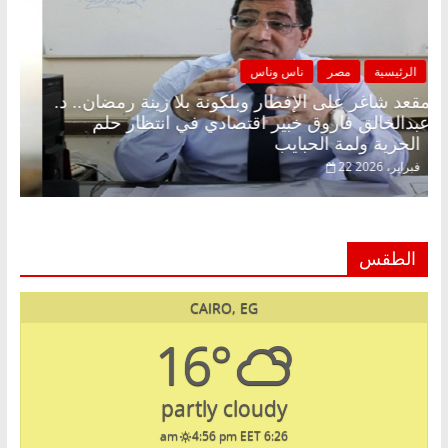
الرئيسية
مصر
ناس وناس
مقعد شاغر على الإفطار وبلكونة بلا زينة رمضان.. د.
عبدالخالق فاروق خبير اقتصادي في انتظار حلم
الحرية ولمة الحبايب
22 فبراير، 2026
الطقس
CAIRO, EG
16°
partly cloudy
4:56 pm EET
6:26 am