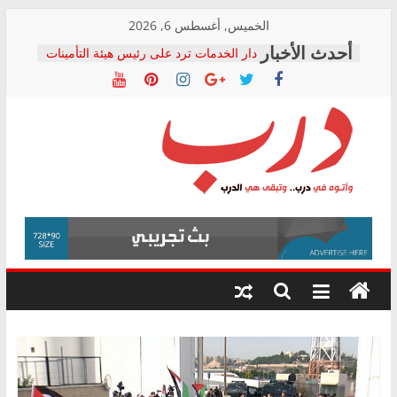
Skip
الخميس, أغسطس 6, 2026
to
دار الخدمات ترد على رئيس هيئة التأمينات
content
بعد مؤتمره الصحفي: إنكار الأزمة لا ينهي
معاناة أصحاب المعاشات.. ونطالب بكشف
الشركة المنفذة
فرحات سليمان يكتب: القطاع الصحي إلى
أين؟
حزب التحالف الشعبي يطلق لجنة “الحق
درب
في الصحة” بالإسكندرية لرصد الانتهاكات
ودعم المرضى
صور .. اعتماد الرسومات النهائية للقرار
وأتوه
الوزاري لمدينة الصحفيين.. وانتهاء أعمال
في
إنشاء المبنى الإداري
درب..
المجلس القومي لحقوق الإنسان يعلن
وتبقى
متابعة قضية الدكتور محمد زهران.. ويؤكد:
هي
قرينة البراءة وضمانات المحاكمة العادلة
حق أصيل
الدرب