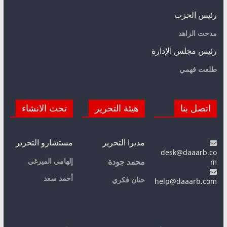
رئيس الحزب
مدحت الزاهد
رئيس مجلس الإدارة
طلعت فهمي
اتصل بنا
هيئة التحرير
تحت الانشاء
مديرا التحرير
مستشارو التحرير
desk@daaarb.co
m
إلهامي الميرغي
محمد جودة
أحمد سعد
حنان فكري
help@daaarb.com