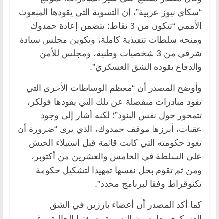
“سكاي نيوز عربية”، إن التسوية التي يقودها المبعوث
الأممي “تتكون من 3 نقاط؛ تتضمن إعادة حمدوك
ومنحه سلطات تنفيذية كاملة، وتكوين مجلس سيادة
شرفي من 3 شخصيات وطنية، ومجلس للأمن
والدفاع يقوده الشق العسكري”.
وأوضح المصدر أن “معظم الوساطات الأخرى التي
تقود مبادرات منفصلة عن تلك التي يقودها فولكر،
تتمحور حول نفس البنود”؛ لكنه أشار إلى وجود
عقبات، أبرزها موقف حمدوك، الذي يرى “ضرورة أن
تعود حكومته التي كانت قائمة قبل استيلاء الجيش
على السلطة في الخامس والعشرين من أكتوبر،
ومن ثم تقوم بحل نفسها تمهيدا لتشكيل حكومة
تكنوقراط وفقا لبرنامج محدد”.
كما أكد المصدر أن أعضاء بارزين في الشق
العسكري يعارضون التسوية بصيغتها الحالية، رغم