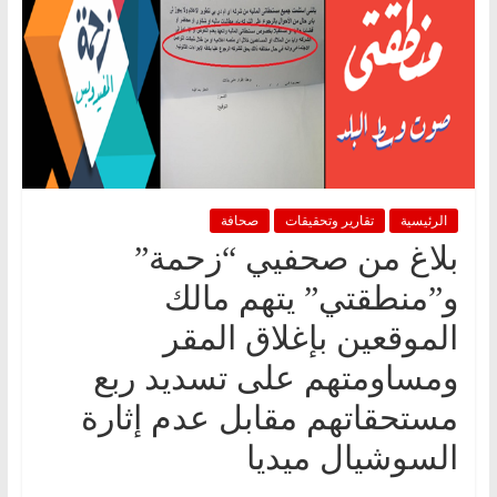
الرئيسية
تقارير وتحقيقات
صحافة
بلاغ من صحفيي “زحمة”
و”منطقتي” يتهم مالك
الموقعين بإغلاق المقر
ومساومتهم على تسديد ربع
مستحقاتهم مقابل عدم إثارة
السوشيال ميديا