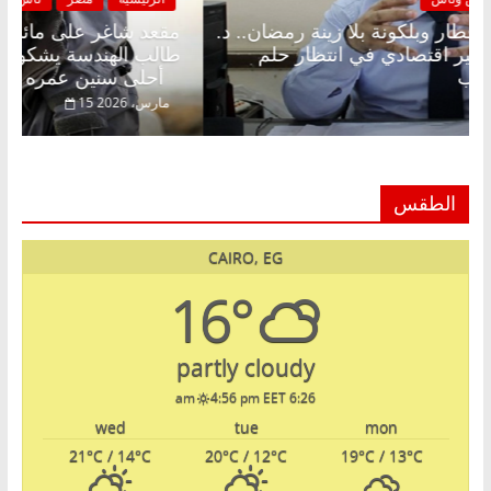
قعد شاغر على الإفطار وبلكونة بلا زينة رمضان.. د.
مقعد 
بدالخالق فاروق خبير اقتصادي في انتظار حلم
طالب ا
حرية ولمة الحبايب
أحلى سنين عمره بتضيع في السجن
22 فبراير، 2026
15 مارس، 26
الطقس
CAIRO, EG
16°
partly cloudy
4:56 pm EET
6:26 am
wed
tue
mon
21
°C
/ 14
°C
20
°C
/ 12
°C
19
°C
/ 13
°C