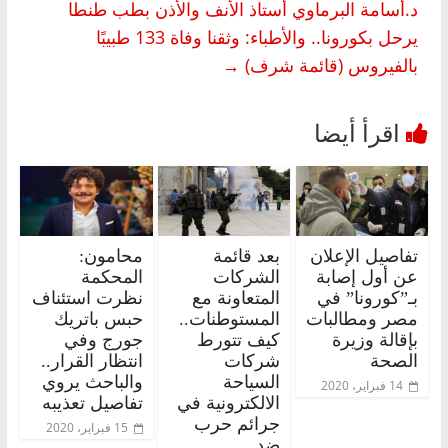
د.أسامة البرماوي أستاذ الأنف والأذن بطب طنطا
يرحل بكورونا.. والأطباء: وثقنا وفاة 133 طبيبًا
بالفيروس (قائمة شرف)
→
تفاصيل الإعلان
بعد قائمة
محامون:
عن أول إصابة
الشركات
المحكمة
بـ”كورونا” في
المتعاونة مع
نظرت استئناف
مصر ومطالبات
المستوطنات..
حبس باتريك
بإقالة وزيرة
كيف تتورط
جورج وفي
الصحة
شركات
انتظار القرار..
السياحة
والباحث يروي
14 فبراير، 2020
الالكترونية في
تفاصيل تعذيبه
جرائم حرب
15 فبراير، 2020
ضد