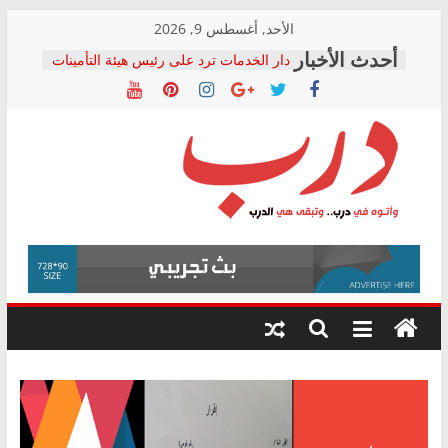
Skip
الأحد, أغسطس 9, 2026
to
دار الخدمات ترد على رئيس هيئة التأمينات
content
بعد مؤتمره الصحفي: إنكار الأزمة لا ينهي
معاناة أصحاب المعاشات.. ونطالب بكشف
الشركة المنفذة
فرحات سليمان يكتب: القطاع الصحي إلى
أين؟
حزب التحالف الشعبي يطلق لجنة “الحق
درب
في الصحة” بالإسكندرية لرصد الانتهاكات
ودعم المرضى
صور .. اعتماد الرسومات النهائية للقرار
وأتوه
الوزاري لمدينة الصحفيين.. وانتهاء أعمال
في
إنشاء المبنى الإداري
درب..
المجلس القومي لحقوق الإنسان يعلن
وتبقى
متابعة قضية الدكتور محمد زهران.. ويؤكد:
هي
قرينة البراءة وضمانات المحاكمة العادلة
حق أصيل
الدرب