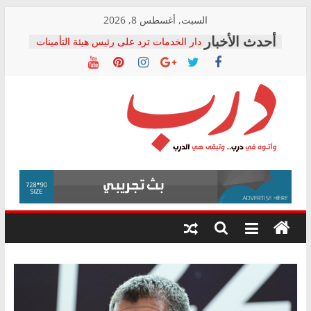
Skip
السبت, أغسطس 8, 2026
to
دار الخدمات ترد على رئيس هيئة التأمينات
content
بعد مؤتمره الصحفي: إنكار الأزمة لا ينهي
معاناة أصحاب المعاشات.. ونطالب بكشف
الشركة المنفذة
فرحات سليمان يكتب: القطاع الصحي إلى
أين؟
حزب التحالف الشعبي يطلق لجنة “الحق
درب
في الصحة” بالإسكندرية لرصد الانتهاكات
ودعم المرضى
صور .. اعتماد الرسومات النهائية للقرار
وأتوه
الوزاري لمدينة الصحفيين.. وانتهاء أعمال
في
إنشاء المبنى الإداري
درب..
المجلس القومي لحقوق الإنسان يعلن
وتبقى
متابعة قضية الدكتور محمد زهران.. ويؤكد:
هي
قرينة البراءة وضمانات المحاكمة العادلة
حق أصيل
الدرب