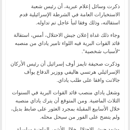
ذكرت وسائل إعلام عبرية، أن رئيس شعبة
الاستخبارات العامة في الشرطة الإسرائيلية قدم
استقالته، وذلك وفقا لنبأ عاجل تم تداوله.
وجاء ذلك غداة إعلان جيش الاحتلال، أمس، استقالة
قائد القوات البرية فيه اللواء تامير ياداي من منصبه
“لأسباب شخصية”.
وذكرت صحيفة تايمز أوف إسرائيل أن رئيس الأركان
الإسرائيلي هرتسي هاليفي ووزير الدفاع يوآف
جالانت وافقا على طلب ياداي.
وشغل ياداي منصب قائد القوات البرية في السنوات
الثلاث الماضية. ومن المتوقع أن يترك ياداي منصبه
خلال الأسابيع المقبلة بمجرد العثور على ضابط بديل،
ولم يتضح على الفور من سيحل محله.
وشهد جيش الاحتلال خلال الأشهر الماضية سلسلة