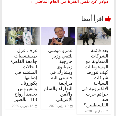
دولار عن نفس الفترة من العام الماضي
→
بعد قائمة
عمرو موسى
غرف عزل
الشركات
يلتقي وزير
بمستشفيات
المتعاونة مع
خارجية
جامعة القاهرة
المستوطنات..
زيمبابوي
للحالات
كيف تتورط
ويشارك في
المشتبه في
شركات
جلستي آلية
إصابتها
السياحة
مراجعة
بكورونا..
الالكترونية في
النظراء والسلم
والفيروس
جرائم حرب
والأمن
يحصد أرواح
ضد
الإفريقي
1113 بالصين
الفلسطينين؟
9 فبراير، 2020
12 فبراير، 2020
8 مارس، 2020