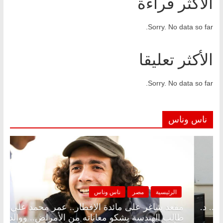
الأكثر قراءة
Sorry. No data so far.
الأكثر تعليقا
Sorry. No data so far.
ناس وناس
صر
ناس وناس
الرئيسية
مصر
لى الإفطار وبلكونة بلا زينة رمضان.. د.
مقعد شاغر على م
اروق خبير اقتصادي في انتظار حلم
طالب الهندسة يشك