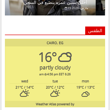
أحلى سنين عمره بتضيع في السجن
15 مارس، 2026
الطقس
CAIRO, EG
16°
partly cloudy
4:56 pm EET
6:26 am
wed
tue
mon
21
°C
/ 14
°C
20
°C
/ 12
°C
19
°C
/ 13
°C
Weather Atlas
powered by