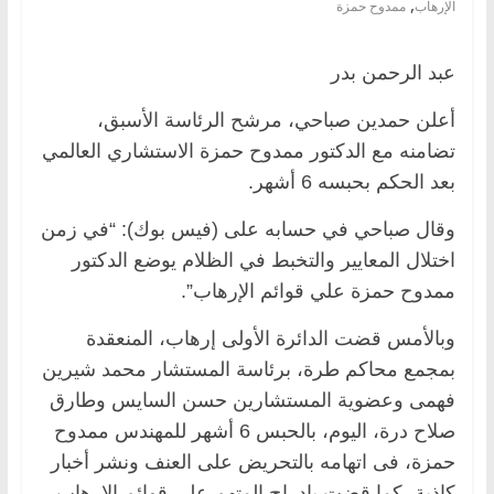
,
الإرهاب
ممدوح حمزة
عبد الرحمن بدر
أعلن حمدين صباحي، مرشح الرئاسة الأسبق،
تضامنه مع الدكتور ممدوح حمزة الاستشاري العالمي
بعد الحكم بحبسه 6 أشهر.
وقال صباحي في حسابه على (فيس بوك): “في زمن
اختلال المعايير والتخبط في الظلام يوضع الدكتور
ممدوح حمزة علي قوائم الإرهاب”.
وبالأمس قضت الدائرة الأولى إرهاب، المنعقدة
بمجمع محاكم طرة، برئاسة المستشار محمد شيرين
فهمى وعضوية المستشارين حسن السايس وطارق
صلاح درة، اليوم، بالحبس 6 أشهر للمهندس ممدوح
حمزة، فى اتهامه بالتحريض على العنف ونشر أخبار
كاذبة، كما قضت بإدراج المتهم على قوائم الإرهاب