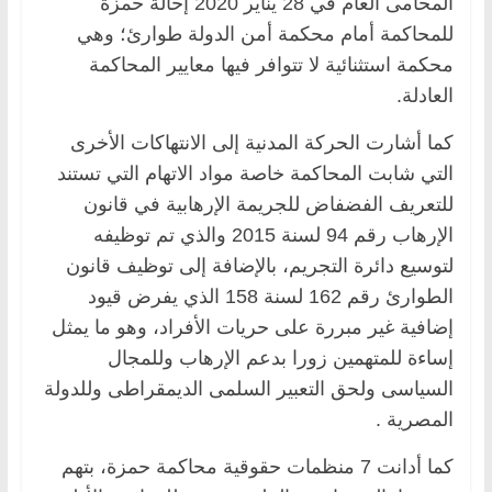
المحامى العام في 28 يناير 2020 إحالة حمزة
للمحاكمة أمام محكمة أمن الدولة طوارئ؛ وهي
محكمة استثنائية لا تتوافر فيها معايير المحاكمة
العادلة.
كما أشارت الحركة المدنية إلى الانتهاكات الأخرى
التي شابت المحاكمة خاصة مواد الاتهام التي تستند
للتعريف الفضفاض للجريمة الإرهابية في قانون
الإرهاب رقم 94 لسنة 2015 والذي تم توظيفه
لتوسيع دائرة التجريم، بالإضافة إلى توظيف قانون
الطوارئ رقم 162 لسنة 158 الذي يفرض قيود
إضافية غير مبررة على حريات الأفراد، وهو ما يمثل
إساءة للمتهمين زورا بدعم الإرهاب وللمجال
السياسى ولحق التعبير السلمى الديمقراطى وللدولة
المصرية .
كما أدانت 7 منظمات حقوقية محاكمة حمزة، بتهم