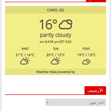
CAIRO, EG
16°
partly cloudy
4:56 pm EET
6:26 am
wed
tue
mon
21
°C
/ 14
°C
20
°C
/ 12
°C
19
°C
/ 13
°C
Weather Atlas
powered by
الأرشيف
الأرشيف