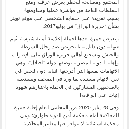
المجتمع ومصالحه للخطر بغرض عرقلة ومنع
السلطات العامة من مباشرة عملها ومقاومتها،
بسبب تغريدة على حسابه الشخصي على موقع تويتر
بشأن “جزيرة الوراق” في يوليو2017.
وتعرض حمزة بعدها لحملة إعلامية أمنية شرسة اتُهم
فيها – دون دليل – بالتحريض ضد رجال الشرطة
والجيش وتشجيع أهالي جزيرة الوراق على الإضراب
وإهانة الدولة المصرية بوصفها دولة “احتلال”، وهي
الاتهامات نفسها التي أدرجتها النيابة دون فحص في
نص الاتهام مستندة لما ورد في الصحف ومستعينة
بالصحفيين المشاركين في الحملة باعتبارهم شهود
إثبات على الواقعة!
وفي 28 يناير 2020 قرر المحامي العام إحالة حمزة
للمحاكمة أمام محكمة أمن الدولة طوارئ؛ وهي
محكمة استثنائية لا تتوافر فيها معايير المحاكمة