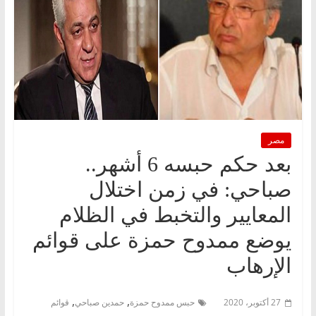
مصر
بعد حكم حبسه 6 أشهر..
صباحي: في زمن اختلال
المعايير والتخبط في الظلام
يوضع ممدوح حمزة على قوائم
الإرهاب
,
,
27 أكتوبر، 2020
حبس ممدوح حمزة
حمدين صباحي
قوائم