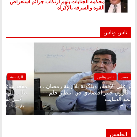
ناس وناس
الرئيسية
مصر
ناس وناس
مقعد شاغر على الإفطار وبلكونة بلا زينة رمضان.. د.
عبدالخالق فاروق خبير اقتصادي في انتظار حلم
الحرية ولمة الحبايب
22 فبراير، 2026
الطقس