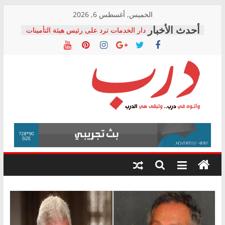
Skip
الخميس, أغسطس 6, 2026
to
دار الخدمات ترد على رئيس هيئة التأمينات
content
بعد مؤتمره الصحفي: إنكار الأزمة لا ينهي
معاناة أصحاب المعاشات.. ونطالب بكشف
الشركة المنفذة
فرحات سليمان يكتب: القطاع الصحي إلى
أين؟
حزب التحالف الشعبي يطلق لجنة “الحق
درب
في الصحة” بالإسكندرية لرصد الانتهاكات
ودعم المرضى
صور .. اعتماد الرسومات النهائية للقرار
وأتوه
الوزاري لمدينة الصحفيين.. وانتهاء أعمال
في
إنشاء المبنى الإداري
درب..
المجلس القومي لحقوق الإنسان يعلن
وتبقى
متابعة قضية الدكتور محمد زهران.. ويؤكد:
هي
قرينة البراءة وضمانات المحاكمة العادلة
حق أصيل
الدرب