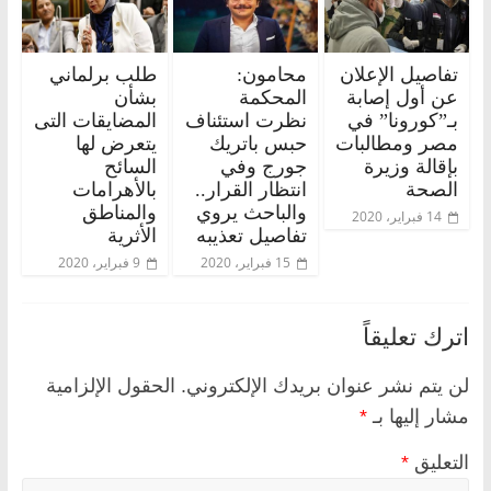
تفاصيل الإعلان
محامون:
طلب برلماني
عن أول إصابة
المحكمة
بشأن
بـ”كورونا” في
نظرت استئناف
المضايقات التى
مصر ومطالبات
حبس باتريك
يتعرض لها
بإقالة وزيرة
جورج وفي
السائح
الصحة
انتظار القرار..
بالأهرامات
والباحث يروي
والمناطق
14 فبراير، 2020
تفاصيل تعذيبه
الأثرية
15 فبراير، 2020
9 فبراير، 2020
اترك تعليقاً
لن يتم نشر عنوان بريدك الإلكتروني.
الحقول الإلزامية
مشار إليها بـ
*
التعليق
*