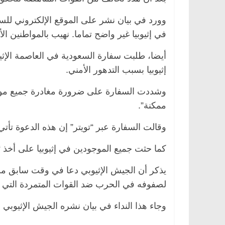
وورد في بيان نشر على الموقع الإلكتروني للسفا
في إثيوبيا غير واضح تماما. نهيب بالمواطنين ا
س
الرئيسية
مصر
ناس وناس
أيضا، طلبت سفارة السعودية في العاصمة الإثيو
ير اقتصادي
في ذكرى رحيله.. د. نور فرحات فقيه
إثيوبيا بسبب التدهور الأمني.
داً على أبواب
قانوني دافع عن قضايا الوطن وانحاز
للحرية (بروفايل)
وشددت السفارة على ضرورة مغادرة جميع مواط
26 يناير، 2026
ممكنة”.
وقالت السفارة عبر “تويتر” إن هذه الدعوة تأتي “
كما حثت جميع الموجودين في إثيوبيا على أخذ
يذكر أن الجيش الإثيوبي دعا في وقت سابق من 
لصفوفه في الحرب ضد القوات المتمردة التي ت
وجاء هذا النداء في بيان نشره الجيش الإثيو