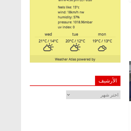
feels like: 15
°c
wind: 18
km/h
nw
humidity: 57
%
pressure: 1018.96
mbar
uv index: 0
wed
tue
mon
21
°C
/ 14
°C
20
°C
/ 12
°C
19
°C
/ 13
°C
Weather Atlas
powered by
الأرشيف
الأرشيف