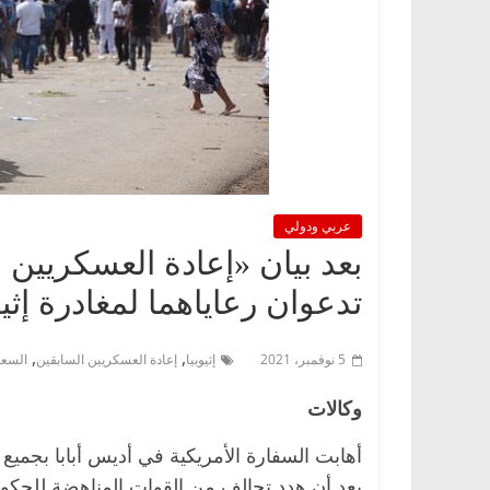
عربي ودولي
بعد بيان «إعادة العسكريين
تدعوان رعاياهما لمغادرة إث
,
,
5 نوفمبر، 2021
إثيوبيا
إعادة العسكريين السابقين
السعو
وكالات
أهابت السفارة الأمريكية في أديس أبابا بجميع
بعد أن هدد تحالف من القوات المناهضة للحكو