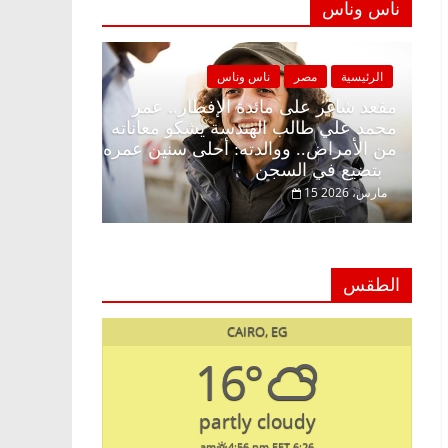
ناس وناس
س وناس
الرئيسية
مصر
ناس وناس
طار وبلكونة بلا زينة
مقعد شاغر على مائدة الإفطار.. عمر
لق فاروق خبير
محمد علي طالب الهندسة يشكو معانات
 حلم الحرية ولمة
من الأمراض.. ووالدته: أحلى سنين عم
بتضيع في السجن
15 مارس، 2026
الطقس
CAIRO, EG
16°
partly cloudy
4:56 pm EET
6:26 am