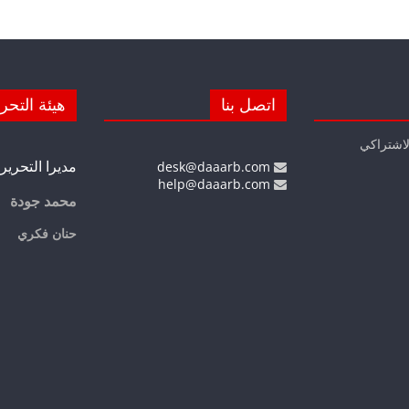
اتصل بنا
هيئة التحر
لاشتراكي
مديرا التحرير
desk@daaarb.com
help@daaarb.com
محمد جودة
حنان فكري