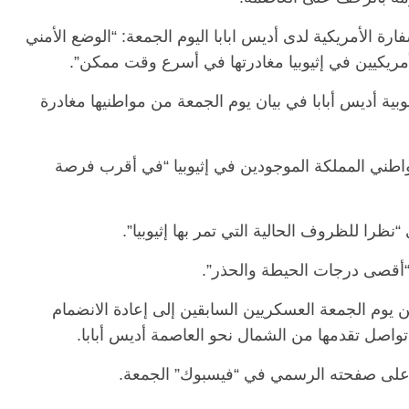
رة الأمريكية لدى أديس ابابا اليوم الجمعة: “الوضع الأمني
لأمريكيين في إثيوبيا مغادرتها في أسرع وقت ممكن”.
الرئيسية
مصر
ناس وناس
الرئيسية
مصر
نا
مقعد شاغر على مائدة الإفطار.. يحيى
مقعد شاغر على الإف
بية أديس أبابا في بيان يوم الجمعة من مواطنيها مغادرة
حسين عبدالهادي فارس مقاومة
رمضان.. د. عبدالخا
الخصخصة الذي دافع عن المال العام
اقتصادي في انتظار
(بروفايل)
الحبايب
ني المملكة الموجودين في إثيوبيا “في أقرب فرصة
21 فبراير، 2026
22 فبراير، 2026
نظرا للظروف الحالية التي تمر بها إثيوبيا”.
 “أقصى درجات الحيطة والحذر”.
يوم الجمعة العسكريين السابقين إلى إعادة الانضمام
واصل تقدمها من الشمال نحو العاصمة أديس أبابا.
بي على صفحته الرسمي في “فيسبوك” الجمعة.