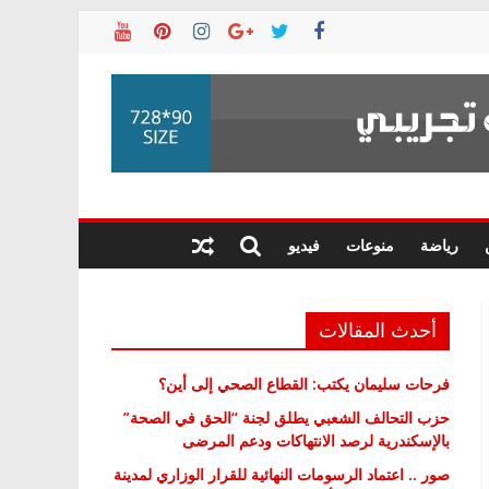
رياضة
منوعات
فيديو
أحدث المقالات
فرحات سليمان يكتب: القطاع الصحي إلى أين؟
حزب التحالف الشعبي يطلق لجنة “الحق في الصحة”
بالإسكندرية لرصد الانتهاكات ودعم المرضى
صور .. اعتماد الرسومات النهائية للقرار الوزاري لمدينة