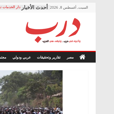
Skip
السبت, أغسطس 8, 2026
دار الخدمات تر
to
بعد مؤتمره الص
معاناة أصحاب
content
الشركة المنفذ
فرحات سليمان
درب
أين؟
حزب التحالف 
في الصحة” بال
وأتوه
ودعم المرضى
صور .. اعتماد 
في
مصر
تقارير وتحقيقات
عربي ودولي
مجتم
الوزاري لمدينة
درب..
إنشاء المبنى ا
وتبقى
المجلس القومي
هي
متابعة قضية ال
الدرب
قرينة البراءة 
حق أصيل