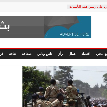
د على رئيس هيئة التأمينات
حفي: إنكار الأزمة لا ينهي
 المعاشات.. ونطالب بكشف
ة
 يكتب: القطاع الصحي إلى
الشعبي يطلق لجنة “الحق
إسكندرية لرصد الانتهاكات
الرسومات النهائية للقرار
ع مدني
اقتصاد
عمال
رأي
ناس وناس
صحافة
ثقافة
فن
 الصحفيين.. وانتهاء أعمال
لإداري
 لحقوق الإنسان يعلن
دكتور محمد زهران.. ويؤكد:
وضمانات المحاكمة العادلة