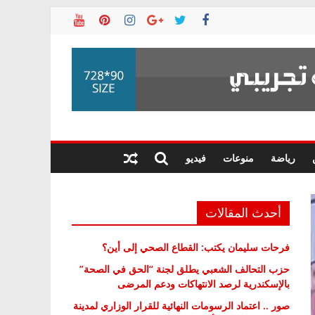
رياضة
منوعات
فيديو
أحدث المقالات
فرحات سليمان يكتب: القطاع الصحي إلى أين؟
حزب التحالف الشعبي يطلق لجنة “الحق في الصحة”
بالإسكندرية لرصد الانتهاكات ودعم المرضى
صور .. اعتماد الرسومات النهائية للقرار الوزاري لمدينة