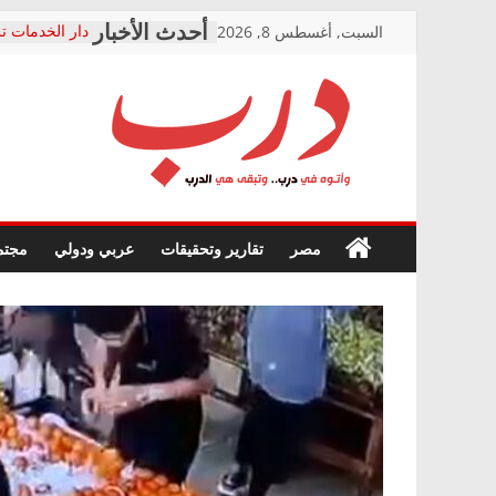
Skip
السبت, أغسطس 8, 2026
دار الخدمات تر
to
بعد مؤتمره الص
معاناة أصحاب
content
الشركة المنفذ
فرحات سليمان
درب
أين؟
حزب التحالف 
في الصحة” بال
وأتوه
ودعم المرضى
صور .. اعتماد 
في
مصر
تقارير وتحقيقات
عربي ودولي
مجتم
الوزاري لمدينة
درب..
إنشاء المبنى ا
وتبقى
المجلس القومي
هي
متابعة قضية ال
الدرب
قرينة البراءة 
حق أصيل