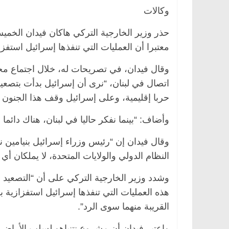
وكالات
حذر وزير الخارجية التركي هاكان فيدان الخمي
معتبرا أن العمليات التي تنفذها إسرائيل استف
يسية
مصر
ناس وناس
الرئيسية
مصر
ناس ونا
دالخالق فاروق.. خبير اقتصادي
في ذكرى رحيله.. د. نور
وقال فيدان، في تصريحات له، خلال اجتماع محر
 بذكرى ميلاده وحيداً على أبواب
قانوني دافع عن قضايا ا
اتصال في لبنان، “نرى أن إسرائيل بدأت بتصعي
للحرية (بروفايل)
حربا إقليمية، وعلى إسرائيل وقف هذا الجنون 
2
26 يناير، 2026
وأضاف: “بينما نفكر حاليا في لبنان، هناك دا
وقال فيدان إن “رئيس وزراء إسرائيل بنيامين ن
النظام الدولي والولايات المتحدة، لا يملكان 
وشدد وزير الخارجية التركي على أن “التصعيد 
هذه العمليات التي تنفذها إسرائيل استفزازية ب
القريبة منهما سوى الرد”.
واعتبر فيدان أن مشروع نتنياهو لسلب الأراضي