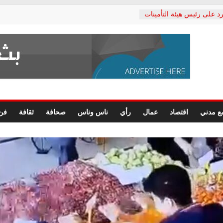
د على رئيس هيئة التأمينات
حفي: إنكار الأزمة لا ينهي
 المعاشات.. ونطالب بكشف
ة
 يكتب: القطاع الصحي إلى
الشعبي يطلق لجنة “الحق
إسكندرية لرصد الانتهاكات
الرسومات النهائية للقرار
ع مدني
اقتصاد
عمال
رأي
ناس وناس
صحافة
ثقافة
فن
 الصحفيين.. وانتهاء أعمال
لإداري
 لحقوق الإنسان يعلن
دكتور محمد زهران.. ويؤكد:
وضمانات المحاكمة العادلة