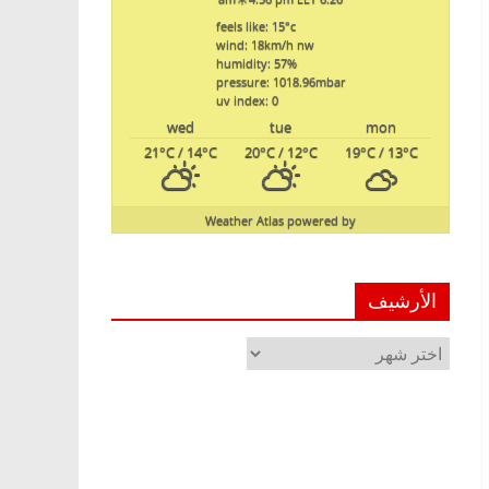
feels like: 15
°c
wind: 18
km/h
nw
humidity: 57
%
pressure: 1018.96
mbar
uv index: 0
wed
tue
mon
21
°C
/ 14
°C
20
°C
/ 12
°C
19
°C
/ 13
°C
Weather Atlas
powered by
الأرشيف
الأرشيف