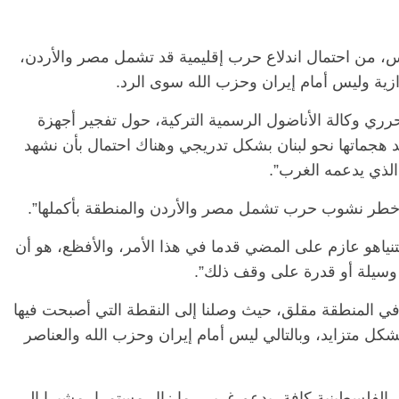
س، من احتمال اندلاع حرب إقليمية قد تشمل مصر والأردن،
الرئيسية
مصر
ناس وناس
زازية وليس أمام إيران وحزب الله سوى الرد.
س
مقعد شاغر على مائدة الإفطار.. يحيى
م
 فرحات فقيه
حسين عبدالهادي فارس مقاومة
ر
ري وكالة الأناضول الرسمية التركية، حول تفجير أجهزة
لوطن وانحاز
الخصخصة الذي دافع عن المال العام
ا
د هجماتها نحو لبنان بشكل تدريجي وهناك احتمال بأن نشهد
(بروفايل)
ا
الذي يدعمه الغرب”.
21 فبراير، 2026
ئما خطر نشوب حرب تشمل مصر والأردن والمنطقة بأكملها”.
تنياهو عازم على المضي قدما في هذا الأمر، والأفظع، هو أن
أي وسيلة أو قدرة على وقف ذلك”.
في المنطقة مقلق، حيث وصلنا إلى النقطة التي أصبحت فيها
شكل متزايد، وبالتالي ليس أمام إيران وحزب الله والعناصر
 الفلسطينية كافة، بدعم غربي، ما زال مستمرا، مشيرا إلى