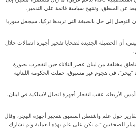
بعد عن المنطق، وتنتهج سياسة قائمة على التدمير.
 التوصل إلى حل بالصيغة التي تريدها تركيا، سيجعل سوريا
يس، أن الحصيلة الجديدة لضحايا تفجير أجهزة اتصالات خلال
ة آلاف جريح و12 قتيلا في مناطق مختلفة من لبنان عصر الثلاثاء حين انفجرت بصورة
“بيجر”، في هجوم غير مسبوق، حملت الحكومة اللبنانية
 وجرح المئات أمس الأربعاء، عقب انفجار أجهزة اتصال لاسلكية في لبنان،
لتقارير حول علم واشنطن المسبق بتفجير أجهزة البيجر، وقال
 ميلر للصحفيين “لم نكن على علم بهذه العملية ولم نشارك