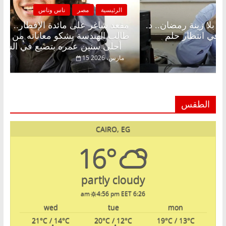
الرئيسية
مصر
ناس وناس
الرئيسية
عد شاغر على الإفطار وبلكونة بلا زينة رمضان.. د.
مقعد شا
دالخالق فاروق خبير اقتصادي في انتظار حلم
طالب ال
أحلى سنين عمره بتضيع في السجن
 فبراير، 2026
15 مارس، 2026
الطقس
CAIRO, EG
16°
partly cloudy
4:56 pm EET
6:26 am
wed
tue
mon
21
°C
/ 14
°C
20
°C
/ 12
°C
19
°C
/ 13
°C