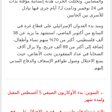
والمصابين. وتخللت الحرب هدنة إنسانية مؤقتة بدأت
في 24 نوفمبر ودامت لـ7 أيام جرى فيها تبادل
للأسرى بين الجانبين
ومنذ بدء العدوان الإسرائيلي على قطاع غزة في
السابع من أكتوبر الماضي، استشهد ما يزيد عن 38
ألف فلسطيني، أكثر من 70% منهم نساء وأطفال،
إضافة إلى أكثر من 89 ألف جريح. ولا يزال آلاف
الضحايا في عداد المفقودين تحت الأنقاض، حيث
يمنع الاحتلال وصول طواقم الإسعاف والدفاع المدني
إليهم.
←
التموين: بدء الأوكازيون الصيفي 5 أغسطس المقبل
ولمدة شهر
ثلاثة شهداء فلسطينيين في قصف للاحتلال على رفح