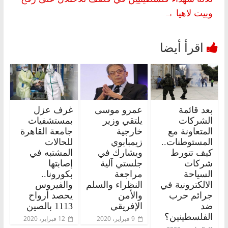
وبيت لاهيا
→
بعد قائمة
عمرو موسى
غرف عزل
الشركات
يلتقي وزير
بمستشفيات
المتعاونة مع
خارجية
جامعة القاهرة
المستوطنات..
زيمبابوي
للحالات
كيف تتورط
ويشارك في
المشتبه في
شركات
جلستي آلية
إصابتها
السياحة
مراجعة
بكورونا..
الالكترونية في
النظراء والسلم
والفيروس
جرائم حرب
والأمن
يحصد أرواح
ضد
الإفريقي
1113 بالصين
الفلسطينين؟
9 فبراير، 2020
12 فبراير، 2020