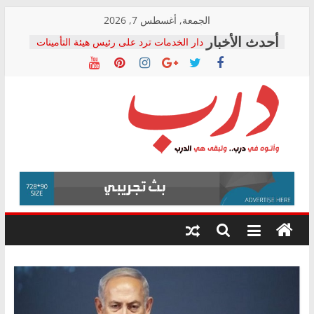
Skip
الجمعة, أغسطس 7, 2026
to
دار الخدمات ترد على رئيس هيئة التأمينات
content
بعد مؤتمره الصحفي: إنكار الأزمة لا ينهي
معاناة أصحاب المعاشات.. ونطالب بكشف
الشركة المنفذة
فرحات سليمان يكتب: القطاع الصحي إلى
أين؟
حزب التحالف الشعبي يطلق لجنة “الحق
درب
في الصحة” بالإسكندرية لرصد الانتهاكات
ودعم المرضى
صور .. اعتماد الرسومات النهائية للقرار
وأتوه
الوزاري لمدينة الصحفيين.. وانتهاء أعمال
في
إنشاء المبنى الإداري
درب..
المجلس القومي لحقوق الإنسان يعلن
وتبقى
متابعة قضية الدكتور محمد زهران.. ويؤكد:
هي
قرينة البراءة وضمانات المحاكمة العادلة
حق أصيل
الدرب