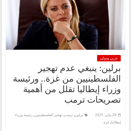
عربي ودولي
برلين: ينبغي عدم تهجير
الفلسطينيين من غزة.. ورئيسة
وزراء إيطاليا تقلل من أهمية
تصريحات ترمب
,
,
,
28 يناير، 2025
برلين
ترمب
تهجير الفلسطينيين
رئيسة وزراء
,
إيطاليا
غزة