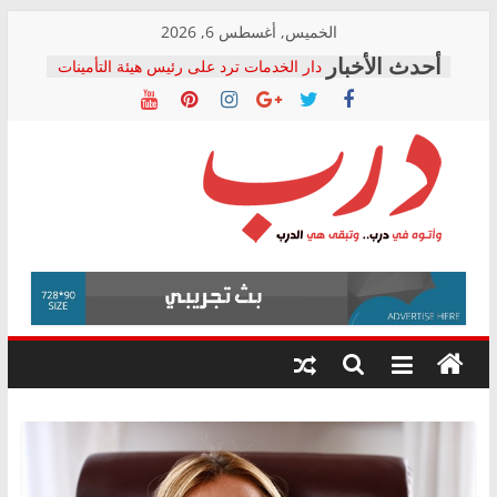
Skip
الخميس, أغسطس 6, 2026
to
دار الخدمات ترد على رئيس هيئة التأمينات
content
بعد مؤتمره الصحفي: إنكار الأزمة لا ينهي
معاناة أصحاب المعاشات.. ونطالب بكشف
الشركة المنفذة
فرحات سليمان يكتب: القطاع الصحي إلى
أين؟
حزب التحالف الشعبي يطلق لجنة “الحق
درب
في الصحة” بالإسكندرية لرصد الانتهاكات
ودعم المرضى
صور .. اعتماد الرسومات النهائية للقرار
وأتوه
الوزاري لمدينة الصحفيين.. وانتهاء أعمال
في
إنشاء المبنى الإداري
درب..
المجلس القومي لحقوق الإنسان يعلن
وتبقى
متابعة قضية الدكتور محمد زهران.. ويؤكد:
هي
قرينة البراءة وضمانات المحاكمة العادلة
حق أصيل
الدرب