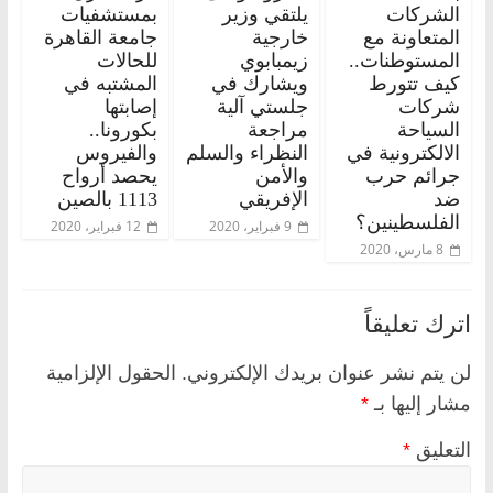
الشركات
يلتقي وزير
بمستشفيات
المتعاونة مع
خارجية
جامعة القاهرة
المستوطنات..
زيمبابوي
للحالات
كيف تتورط
ويشارك في
المشتبه في
شركات
جلستي آلية
إصابتها
السياحة
مراجعة
بكورونا..
الالكترونية في
النظراء والسلم
والفيروس
جرائم حرب
والأمن
يحصد أرواح
ضد
الإفريقي
1113 بالصين
الفلسطينين؟
9 فبراير، 2020
12 فبراير، 2020
8 مارس، 2020
اترك تعليقاً
لن يتم نشر عنوان بريدك الإلكتروني.
الحقول الإلزامية
مشار إليها بـ
*
التعليق
*