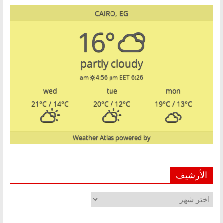
CAIRO, EG
16°
partly cloudy
4:56 pm EET
6:26 am
wed
tue
mon
21
°C
/ 14
°C
20
°C
/ 12
°C
19
°C
/ 13
°C
Weather Atlas
powered by
الأرشيف
الأرشيف