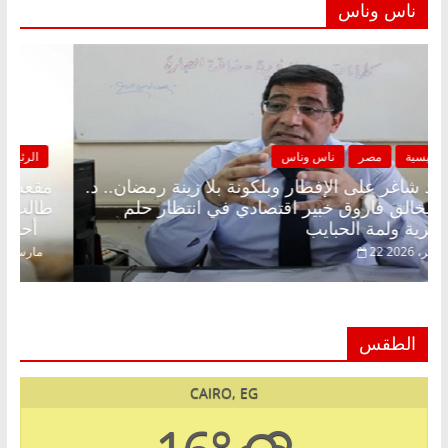
ناس وناس
الرئيسية
مصر
ناس وناس
مقعد شاغر على الإفطار وبلكونة بلا زينة رمضان.. د.
عبدالخالق فاروق خبير اقتصادي في انتظار حلم
الحرية ولمة الحبايب
22 فبراير، 2026
الطقس
CAIRO, EG