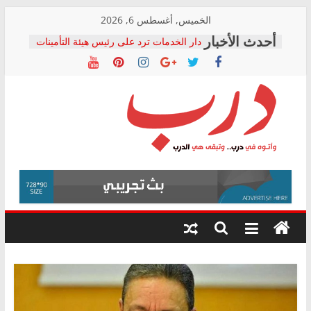
Skip
الخميس, أغسطس 6, 2026
to
دار الخدمات ترد على رئيس هيئة التأمينات
content
بعد مؤتمره الصحفي: إنكار الأزمة لا ينهي
معاناة أصحاب المعاشات.. ونطالب بكشف
الشركة المنفذة
فرحات سليمان يكتب: القطاع الصحي إلى
أين؟
حزب التحالف الشعبي يطلق لجنة “الحق
درب
في الصحة” بالإسكندرية لرصد الانتهاكات
ودعم المرضى
صور .. اعتماد الرسومات النهائية للقرار
وأتوه
الوزاري لمدينة الصحفيين.. وانتهاء أعمال
في
إنشاء المبنى الإداري
درب..
المجلس القومي لحقوق الإنسان يعلن
وتبقى
متابعة قضية الدكتور محمد زهران.. ويؤكد:
هي
قرينة البراءة وضمانات المحاكمة العادلة
حق أصيل
الدرب