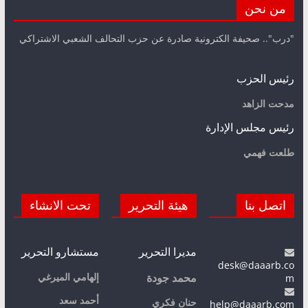
من نحن
"درب".. صحيفة الكترونية صادرة عن حزب التحالف الشعبي الاشتراكي
رئيس الحزب
مدحت الزاهد
رئيس مجلس الإدارة
طلعت فهمي
اتصل بنا
هيئة التحرير
تحت الانشاء
مديرا التحرير
مستشارو التحرير
desk@daaarb.co
m
إلهامي الميرغي
محمد جودة
أحمد سعد
حنان فكري
help@daaarb.com