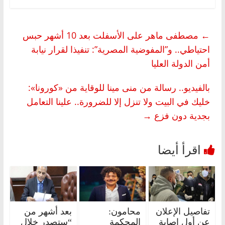
←
مصطفى ماهر على الأسفلت بعد 10 أشهر حبس
احتياطي.. و”المفوضية المصرية”: تنفيذا لقرار نيابة
أمن الدولة العليا
بالفيديو.. رسالة من منى مينا للوقاية من «كورونا»:
خليك في البيت ولا تنزل إلا للضرورة.. علينا التعامل
بجدية دون فزع
→
تفاصيل الإعلان
محامون:
بعد أشهر من
عن أول إصابة
المحكمة
“ستصدر خلال