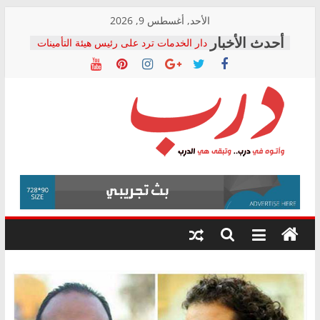
Skip
الأحد, أغسطس 9, 2026
to
دار الخدمات ترد على رئيس هيئة التأمينات
content
بعد مؤتمره الصحفي: إنكار الأزمة لا ينهي
معاناة أصحاب المعاشات.. ونطالب بكشف
الشركة المنفذة
فرحات سليمان يكتب: القطاع الصحي إلى
أين؟
حزب التحالف الشعبي يطلق لجنة “الحق
درب
في الصحة” بالإسكندرية لرصد الانتهاكات
ودعم المرضى
صور .. اعتماد الرسومات النهائية للقرار
وأتوه
الوزاري لمدينة الصحفيين.. وانتهاء أعمال
في
إنشاء المبنى الإداري
درب..
المجلس القومي لحقوق الإنسان يعلن
وتبقى
متابعة قضية الدكتور محمد زهران.. ويؤكد:
هي
قرينة البراءة وضمانات المحاكمة العادلة
حق أصيل
الدرب