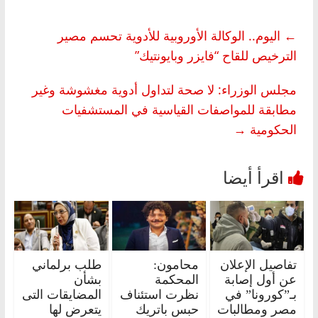
←
اليوم.. الوكالة الأوروبية للأدوية تحسم مصير
الترخيص للقاح “فايزر وبايونتيك”
مجلس الوزراء: لا صحة لتداول أدوية مغشوشة وغير
مطابقة للمواصفات القياسية في المستشفيات
الحكومية
→
تفاصيل الإعلان
محامون:
طلب برلماني
عن أول إصابة
المحكمة
بشأن
بـ”كورونا” في
نظرت استئناف
المضايقات التى
مصر ومطالبات
حبس باتريك
يتعرض لها