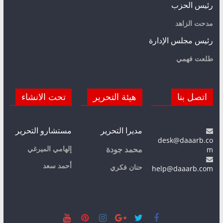
رئيس الحزب
مدحت الزاهد
رئيس مجلس الإدارة
طلعت فهمي
اتصل بنا
هيئة التحرير
تحت الانشاء
مديرا التحرير
مستشارو التحرير
desk@daaarb.co
m
إلهامي الميرغي
محمد جودة
أحمد سعد
حنان فكري
help@daaarb.com